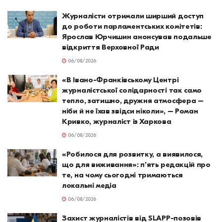
Журналісти отримали ширший доступ
до роботи парламентських комітетів:
Ярослав Юрчишин анонсував подальше
відкриття Верховної Ради
06/08/2026
«В Івано-Франківському Центрі
журналістської солідарності так само
тепло, затишно, дружня атмосфера –
ніби й не їхав звідси ніколи», – Роман
Кривко, журналіст із Харкова
06/08/2026
«Робилося для розвитку, а виявилося,
що для виживання»: п’ять редакцій про
те, на чому сьогодні тримаються
локальні медіа
06/08/2026
Захист журналістів від SLAPP-позовів