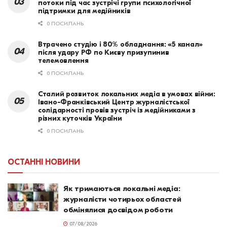
потоки під час зустрічі групи психологічної
підтримки для медійників
0 ПОСИЛАНЬ
Втрачено студію і 80% обладнання: «5 канал»
після удару РФ по Києву призупинив
телемовлення
0 ПОСИЛАНЬ
Сталий розвиток локальних медіа в умовах війни:
Івано-Франківський Центр журналістської
солідарності провів зустріч із медійниками з
різних куточків України
0 ПОСИЛАНЬ
ОСТАННІ НОВИНИ
Як тримаються локальні медіа:
журналісти чотирьох областей
обмінялися досвідом роботи
07/08/2026