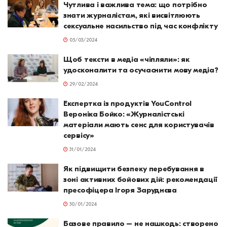
Чутлива і важлива тема: що потрібно
знати журналістам, які висвітлюють
сексуальне насильство під час конфлікту
05/03/2024
Щоб тексти в медіа «чіпляли»: як
удосконалити та осучаснити мову медіа?
29/02/2024
Експертка із продуктів YouControl
Вероніка Бойко: «Журналістські
матеріали мають сенс для користувачів
сервісу»
31/01/2024
Як підвищити безпеку перебування в
зоні активних бойових дій: рекомендації
пресофіцера Ігоря Заруднєва
30/01/2024
Базове правило – не нашкодь: створено