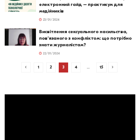
електронний гайд – практикум для
медійників
23/01/2024
Висвітлення сексуального насильства,
повʼязаного з конфліктом: що потрібно
знати журналістам?
22/01/2024
1
2
3
4
…
15