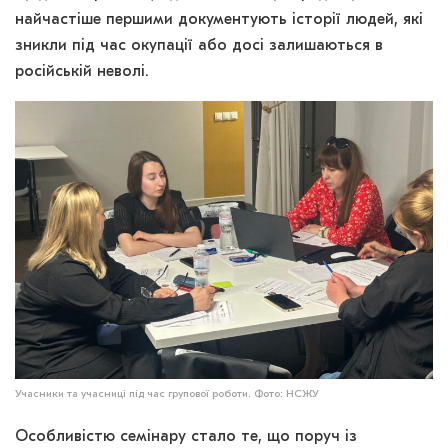
найчастіше першими документують історії людей, які
зникли під час окупації або досі залишаються в
російській неволі.
Учасники та учасниці під час групової роботи. Фото: НСЖУ
Особливістю семінару стало те, що поруч із