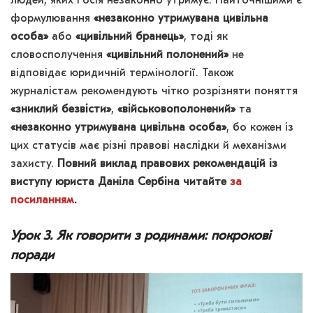
людей, яких Росія незаконно утримує. Найточнішими є
формулювання
«незаконно утримувана цивільна
особа»
або
«цивільний бранець»
, тоді як
словосполучення
«цивільний полонений»
не
відповідає юридичній термінології. Також
журналістам рекомендують чітко розрізняти поняття
«зниклий безвісти»
,
«військовополонений»
та
«незаконно утримувана цивільна особа»
, бо кожен із
цих статусів має різні правові наслідки й механізми
захисту.
Повний виклад правових рекомендацій із
виступу юриста Даніла Сербіна читайте
за
посиланням
.
Урок 3. Як говорити з родинами: покрокові
поради