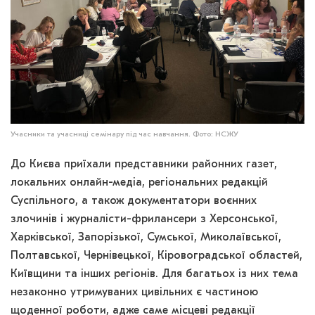
Учасники та учасниці семінару під час навчання. Фото: НСЖУ
До Києва приїхали представники районних газет,
локальних онлайн-медіа, регіональних редакцій
Суспільного, а також документатори воєнних
злочинів і журналісти-фрилансери з Херсонської,
Харківської, Запорізької, Сумської, Миколаївської,
Полтавської, Чернівецької, Кіровоградської областей,
Київщини та інших регіонів. Для багатьох із них тема
незаконно утримуваних цивільних є частиною
щоденної роботи, адже саме місцеві редакції