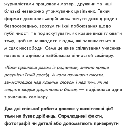
журналістами працювали матері, дружини та інші
близькі незаконно утримуваних цивільних. Такий
формат дозволив медійникам почути досвід родин
безпосередньо, зрозуміти їхні побоювання щодо
публічності та подискутувати, як краще висвітлювати
тему, щоб не нашкодити людям, які залишаються в
місцях несвободи. Саме це живе спілкування учасники
називали однією з найбільших цінностей семінару.
«Коли працюєш разом із родинами, значно краще
розумієш їхній досвід. А коли починаєш писати,
замислюєшся над кожним словом і над тим, як не
завдати людям додаткового болю»
, — поділилася одна
з учасниць семінару.
Два дні спільної роботи довели: у висвітленні цієї
теми не буває дрібниць. Оприлюднені факти,
фотографії чи деталі або допомагають привернути