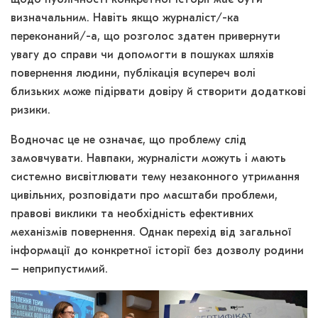
щодо публічності конкретної історії має бути
визначальним. Навіть якщо журналіст/-ка
переконаний/-а, що розголос здатен привернути
увагу до справи чи допомогти в пошуках шляхів
повернення людини, публікація всупереч волі
близьких може підірвати довіру й створити додаткові
ризики.
Водночас це не означає, що проблему слід
замовчувати. Навпаки, журналісти можуть і мають
системно висвітлювати тему незаконного утримання
цивільних, розповідати про масштаби проблеми,
правові виклики та необхідність ефективних
механізмів повернення. Однак перехід від загальної
інформації до конкретної історії без дозволу родини
– неприпустимий.