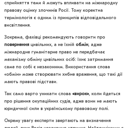
сприйняття теми й можуть впливати на міжнародну
правову оцінку злочинів Росії. Тому коректна
термінологія є одним із принципів відповідального
висвітлення.
Зокрема, фахівці рекомендують говорити про
повернення
цивільних, а не їхній
обмін
, адже
міжнародне гуманітарне право не передбачає
механізму обміну цивільних осіб: їхнє затримання
саме по собі є незаконним. Використання слова
«обмін» може створювати хибне враження, що такі дії
мають правові підстави.
Так само варто уникати слова
«вирок»
, коли йдеться
про рішення окупаційних судів, адже вони не мають
юридичної сили в українському правовому полі.
Окрему увагу експерти звертають на визначення