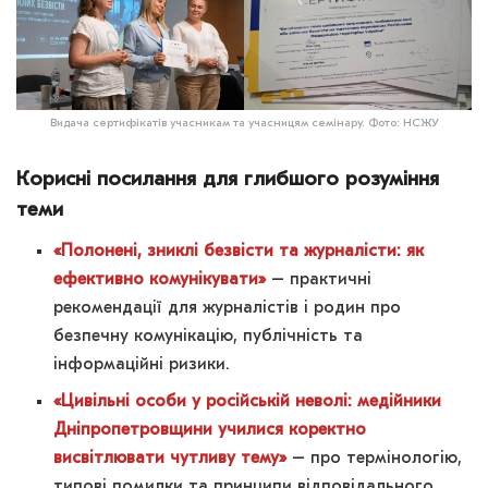
Видача сертифікатів учасникам та учасницям семінару. Фото: НСЖУ
Корисні посилання для глибшого розуміння
теми
«Полонені, зниклі безвісти та журналісти: як
ефективно комунікувати»
– практичні
рекомендації для журналістів і родин про
безпечну комунікацію, публічність та
інформаційні ризики.
«Цивільні особи у російській неволі: медійники
Дніпропетровщини училися коректно
висвітлювати чутливу тему»
– про термінологію,
типові помилки та принципи відповідального