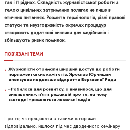
так і її рідних. Складність журналістської роботи з
темою цивільних затриманих полягає не лише в
етичних питаннях. Розмита термінологія, різні правові
статуси та неузгодженість окремих процедур
створюють додаткові виклики для медійників і
збільшують ризик помилок.
ПОВ'ЯЗАНІ
ТЕМИ
Журналісти отримали ширший доступ до роботи
парламентських комітетів: Ярослав Юрчишин
анонсував подальше відкриття Верховної Ради
«Робилося для розвитку, а виявилося, що для
виживання»: п’ять редакцій про те, на чому
сьогодні тримаються локальні медіа
Про те, як працювати з такими історіями
відповідально, йшлося під час дводенного семінару