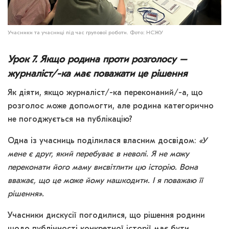
Учасники та учасниці під час групової роботи. Фото: НСЖУ
Урок 7. Якщо родина проти розголосу –
журналіст/-ка має поважати це рішення
Як діяти, якщо журналіст/-ка переконаний/-а, що
розголос може допомогти, але родина категорично
не погоджується на публікацію?
Одна із учасниць поділилася власним досвідом:
«У
мене є друг, який перебуває в неволі. Я не можу
переконати його маму висвітлити цю історію. Вона
вважає, що це може йому нашкодити. І я поважаю її
рішення».
Учасники дискусії погодилися, що рішення родини