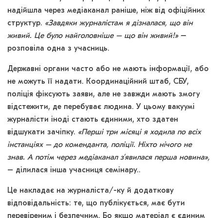
надійшла через медіаканал раніше, ніж від офіційних
структур.
«Завдяки журналістам я дізналася, що він
живий. Це було найголовніше – що він живий!»
–
розповіла одна з учасниць.
Державні органи часто або не мають інформації, або
не можуть її надати. Координаційний штаб, СБУ,
поліція фіксують заяви, але не завжди мають змогу
відстежити, де перебуває людина. У цьому вакуумі
журналісти іноді стають єдиними, хто здатен
відшукати зачіпку.
«Перші три місяці я ходила по всіх
інстанціях – до коменданта, поліції. Ніхто нічого не
знав. А потім через медіаканал зʼявилася перша новина»,
– ділилася інша учасниця семінару..
Це накладає на журналіста/-ку й додаткову
відповідальність: те, що публікується, має бути
перевіреним і безпечним. Бо якщо матеріал є єдиним