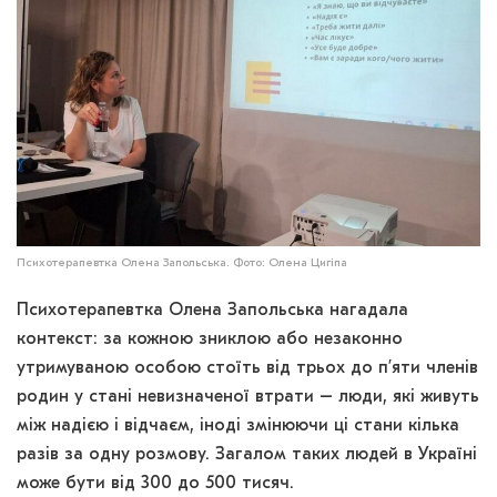
Психотерапевтка Олена Запольська. Фото: Олена Цигіпа
Психотерапевтка Олена Запольська нагадала
контекст: за кожною зниклою або незаконно
утримуваною особою стоїть від трьох до пʼяти членів
родин у стані невизначеної втрати – люди, які живуть
між надією і відчаєм, іноді змінюючи ці стани кілька
разів за одну розмову. Загалом таких людей в Україні
може бути від 300 до 500 тисяч.