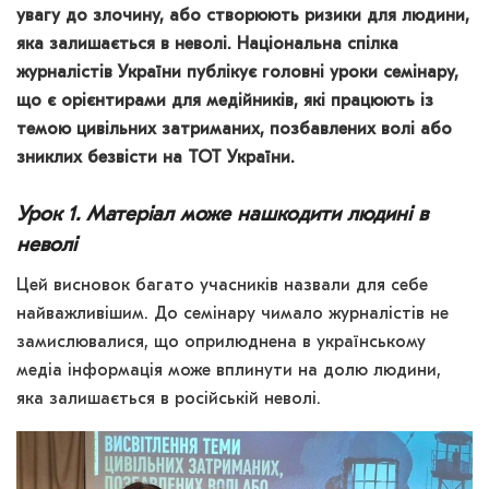
увагу до злочину, або створюють ризики для людини,
яка залишається в неволі. Національна спілка
журналістів України публікує головні уроки семінару,
що є орієнтирами для медійників, які працюють із
темою цивільних затриманих, позбавлених волі або
зниклих безвісти на ТОТ України.
Урок 1. Матеріал може нашкодити людині в
неволі
Цей висновок багато учасників назвали для себе
найважливішим. До семінару чимало журналістів не
замислювалися, що оприлюднена в українському
медіа інформація може вплинути на долю людини,
яка залишається в російській неволі.