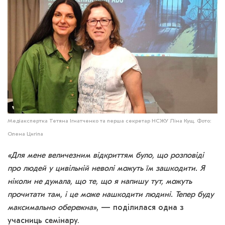
Медіакспертка Тетяна Ігнатченко та перша секретар НСЖУ Ліна Кущ. Фото:
Олена Цигіпа
«Для мене величезним відкриттям було, що розповіді
про людей у цивільній неволі можуть їм зашкодити. Я
ніколи не думала, що те, що я напишу тут, можуть
прочитати там, і це може нашкодити людині. Тепер буду
максимально обережна»
, — поділилася одна з
учасниць семінару.