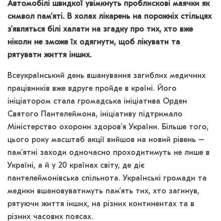
Автомобілі швидкої увімкнуть проблискові маячки як
символ пам’яті. В холах лікарень на порожніх стільцях
з’являться білі халати на згадку про тих, хто вже
ніколи не зможе їх одягнути, щоб лікувати та
рятувати життя інших.
Всеукраїнський день вшанування загиблих медичних
працівників вже вдруге пройде в країні. Його
ініціатором стала громадська ініціатива Орден
Святого Пантелеймона, ініціативу підтримало
Міністерство охорони здоров’я України. Більше того,
цього року масштаб акції вийшов на новий рівень –
пам’ятні заходи одночасно проходитимуть не лише в
Україні, а й у 20 країнах світу, де діє
пантелеймонівська спільнота. Українські громади та
медики вшановуватимуть пам’ять тих, хто загинув,
рятуючи життя інших, на різних континентах та в
різних часових поясах.