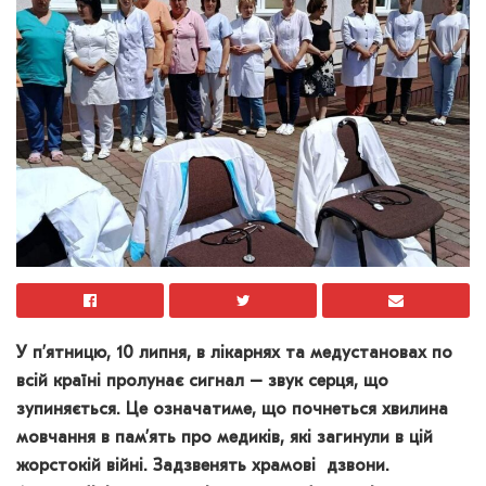
У п’ятницю, 10 липня, в лікарнях та медустановах по
всій країні пролунає сигнал – звук серця, що
зупиняється. Це означатиме, що почнеться хвилина
мовчання в пам’ять про медиків, які загинули в цій
жорстокій війні. Задзвенять храмові дзвони.