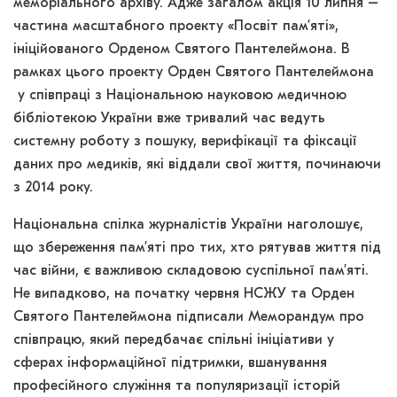
меморіального архіву. Адже загалом акція 10 липня –
частина масштабного проекту «Посвіт пам’яті»,
ініційованого Орденом Святого Пантелеймона. В
рамках цього проекту Орден Святого Пантелеймона
у співпраці з Національною науковою медичною
бібліотекою України вже тривалий час ведуть
системну роботу з пошуку, верифікації та фіксації
даних про медиків, які віддали свої життя, починаючи
з 2014 року.
Національна спілка журналістів України наголошує,
що збереження пам’яті про тих, хто рятував життя під
час війни, є важливою складовою суспільної пам’яті.
Не випадково, на початку червня НСЖУ та Орден
Святого Пантелеймона підписали Меморандум про
співпрацю, який передбачає спільні ініціативи у
сферах інформаційної підтримки, вшанування
професійного служіння та популяризації історій