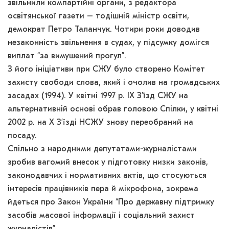
звільнили компартійні органи, з редактора
освітянської газети – тодішній міністр освіти,
демократ Петро Таланчук. Чотири роки доводив
незаконність звільнення в судах, у підсумку домігся
виплат “за вимушений прогул”.
З його ініціативи при СЖУ було створено Комітет
захисту свободи слова, який і очолив на громадських
засадах (1994). У квітні 1997 р. IХ З’їзд СЖУ на
альтернативній основі обрав головою Спілки, у квітні
2002 р. на Х З’їзді НСЖУ знову переобраний на
посаду.
Спільно з народними депутатами-журналістами
зробив вагомий внесок у підготовку низки законів,
законодавчих і нормативних актів, що стосуються
інтересів працівників пера й мікрофона, зокрема
йдеться про Закон України “Про державну підтримку
засобів масової інформації і соціальний захист
журналістів”.