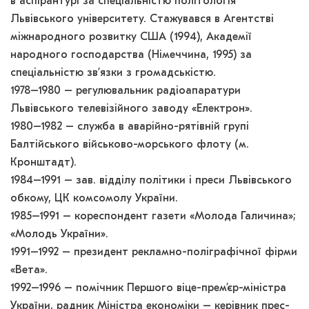
в аспірантурі за спеціальністю політологія
Львівського університету. Стажувався в Агентстві
міжнародного розвитку США (1994), Академії
народного господарства (Німеччина, 1995) за
спеціальністю зв’язки з громадськістю.
1978–1980 – регулювальник радіоапаратури
Львівського телевізійного заводу «Електрон».
1980–1982 – служба в аварійно-рятівній групі
Балтійського військово-морського флоту (м.
Кронштадт).
1984–1991 – зав. відділу політики і преси Львівського
обкому, ЦК комсомолу України.
1985–1991 – кореспондент газети «Молода Галичина»;
«Молодь України».
1991–1992 – президент рекламно-поліграфічної фірми
«Вета».
1992–1996 – помічник Першого віце-прем’єр-міністра
України, радник Міністра економіки – керівник прес-