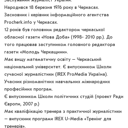
Заслужений журналіст України.
Народився 18 березня 1976 року в Черкасах.
Засновник і керівник інформаційного агентства
Procherk.info у Черкасах.
12 років був головним редактором черкаської
обласної газети «Нова Доба» (1998- 2010 рр.). До
того працював заступником головного редактора
газети «Молодь Черкащини».
Має вищу математичну освіту – Черкаський
національний університет. Є випускником Школи
сучасної журналістики (IREX ProMedia Україна).
Учасник різноманітних навчальних міжнародних
професійних програм.
Є випускником Школи політичних студій (проект Ради
Європи, 2007 р.)
Має кваліфікацію тренера з практичної журналістики
– випускник програми IREX U-Media «Тренінг для
тренерів».