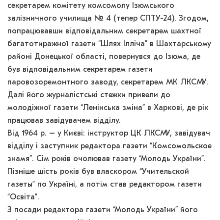
секретарем комітету комсомолу Ізюмського
залізничного училища № 4 (тепер СПТУ-24). Згодом,
попрацювавши відповідальним секретарем шахтної
багатотиражної газети “Шлях Ілліча” в Шахтарському
районі Донецької області, повернувся до Ізюма, де
був відповідальним секретарем газети
паровозоремонтного заводу, секретарем МК ЛКСМУ.
Далі його журналістські стежки привели до
молодіжної газети “Ленінська зміна” в Харкові, де рік
працював завідувачем відділу.
Від 1964 р. – у Києві: інструктор ЦК ЛКСМУ, завідувач
відділу і заступник редактора газети “Комсомольское
знамя”. Сім років очолював газету “Молодь України”.
Пізніше шість років був власкором “Учительской
газеты” по Україні, а потім став редактором газети
“Освіта”.
З посади редактора газети “Молодь України” його