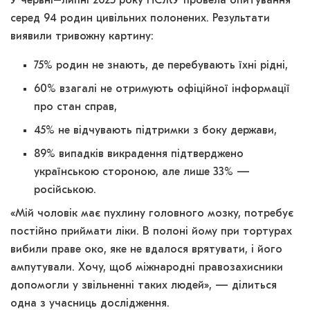
У червні–липні 2025 року НСЖУ провела опитування
серед 94 родин цивільних полонених. Результати
виявили тривожну картину:
75% родин не знають, де перебувають їхні рідні,
60% взагалі не отримують офіційної інформації
про стан справ,
45% не відчувають підтримки з боку держави,
89% випадків викрадення підтверджено
українською стороною, але лише 33% —
російською.
«Мій чоловік має пухлину головного мозку, потребує
постійно приймати ліки. В полоні йому при тортурах
вибили праве око, яке не вдалося врятувати, і його
ампутували. Хочу, щоб міжнародні правозахисники
допомогли у звільненні таких людей», — ділиться
одна з учасниць дослідження.