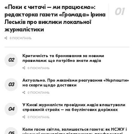
«Поки є читачі – ми працюємо»:
редакторка газети «Громада» Ірина
Леськів про виклики локальної
журналістики
0 ПОСИЛАНЬ
Критичність та бронювання за новими
правилами: що потрібно знати медіа
0 ПОСИЛАНЬ
Актуально. Про механізми реагування «Укрпошти»
на скарги щодо доставки
0 ПОСИЛАНЬ
У Києві журналісти провідних медіа влаштували
справжній страйк – на боулінгових доріжках
0 ПОСИЛАНЬ
Коли гасне світло, залишається газета: як НСЖУ і