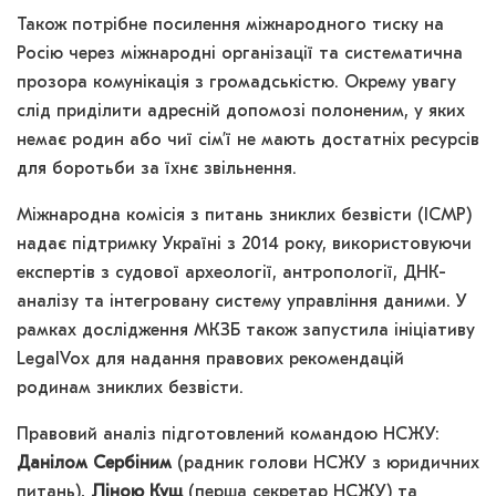
Також потрібне посилення міжнародного тиску на
Росію через міжнародні організації та систематична
прозора комунікація з громадськістю. Окрему увагу
слід приділити адресній допомозі полоненим, у яких
немає родин або чиї сім’ї не мають достатніх ресурсів
для боротьби за їхнє звільнення.
Міжнародна комісія з питань зниклих безвісти (ICMP)
надає підтримку Україні з 2014 року, використовуючи
експертів з судової археології, антропології, ДНК-
аналізу та інтегровану систему управління даними. У
рамках дослідження МКЗБ також запустила ініціативу
LegalVox для надання правових рекомендацій
родинам зниклих безвісти.
Правовий аналіз підготовлений командою НСЖУ:
Данілом Сербіним
(радник голови НСЖУ з юридичних
питань),
Ліною Кущ
(перша секретар НСЖУ) та