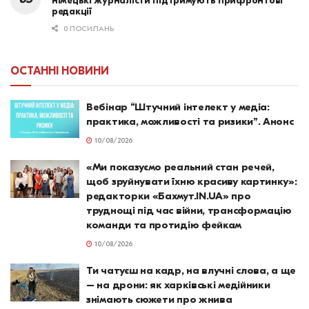
німецькі журналісти підтримують прифронтові
редакції
0 ПОСИЛАНЬ
ОСТАННІ НОВИНИ
Вебінар “Штучний інтелект у медіа:
практика, можливості та ризики”. Анонс
10/08/2026
«Ми показуємо реальний стан речей,
щоб зруйнувати їхню красиву картинку»:
редакторки «Бахмут.IN.UA» про
труднощі під час війни, трансформацію
команди та протидію фейкам
10/08/2026
Ти чатуєш на кадр, на влучні слова, а ще
– на дрони: як харківські медійники
знімають сюжети про жнива