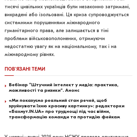
тисячі цивільних українців були незаконно затримані,
викрадені або ізольовані. Ця кризa супроводжується
системними порушеннями міжнародного
гуманітарного права, але залишається в тіні
проблеми військовополонених, отримуючи
недостатню увагу як на національному, так і на
міжнародному рівнях.
ПОВ'ЯЗАНІ
ТЕМИ
Вебінар “Штучний інтелект у медіа: практика,
можливості та ризики”. Анонс
«Ми показуємо реальний стан речей, щоб
зруйнувати їхню красиву картинку»: редакторки
«Бахмут.IN.UA» про труднощі під час війни,
трансформацію команди та протидію фейкам