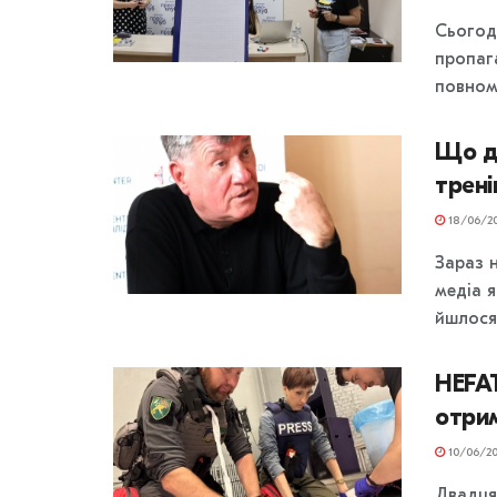
Сьогод
пропаг
повном
Що д
трені
18/06/2
Зараз 
медіа я
йшлося 
HEFAT
отрим
10/06/20
Двадця