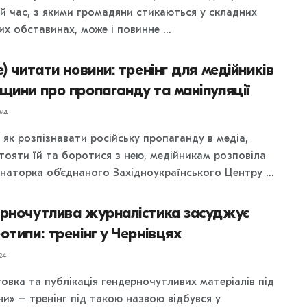
ій час, з якими громадяни стикаються у складних
х обставинах, може і повинне ...
е) читати новини: тренінг для медійників
щини про пропаганду та маніпуляції
24
 як розпізнавати російську пропаганду в медіа,
тояти їй та боротися з нею, медійникам розповіла
наторка об’єднаного Західноукраїнського Центру ...
ерночутлива журналістика засуджує
отипи: тренінг у Чернівцях
24
овка та публікація гендерночутливих матеріалів під
ни» – тренінг під такою назвою відбувся у