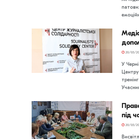
патових
емоційн
Медіа
допо
20/05/20
У Черн
Центру
тренін
Учасник
Прав
під ч
20/05/20
Висвіт