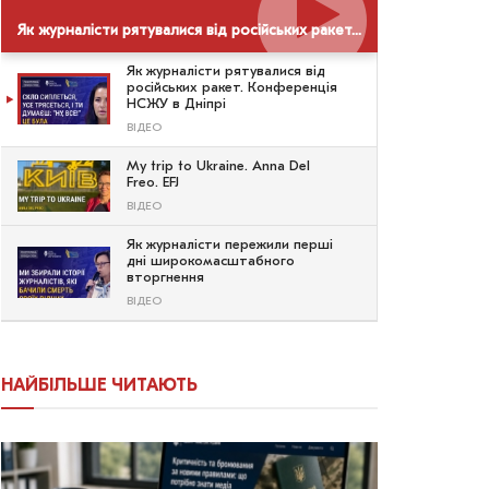
Як журналісти рятувалися від російських ракет. Конференція НСЖУ в Дніпрі
Як журналісти рятувалися від
російських ракет. Конференція
НСЖУ в Дніпрі
ВІДЕО
My trip to Ukraine. Anna Del
Freo. EFJ
ВІДЕО
Як журналісти пережили перші
дні широкомасштабного
вторгнення
ВІДЕО
НАЙБІЛЬШЕ ЧИТАЮТЬ