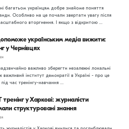
ні багатьом українцям добре знайоме поняття
анди. Особливо на це почали звертати увагу після
асштабного вторгнення. І якщо з відкритою ...
опоможе українським медіа вижити:
нг у Чернівцях
024
надзвичайно важливо зберегти незалежні локальні
к важливий інститут демократії в Україні - про це
під час тренінгу-навчання ...
 тренінг у Харкові: журналісти
али структуровані знання
24
ть журналістів у Харкові вчилися та поглиблювали