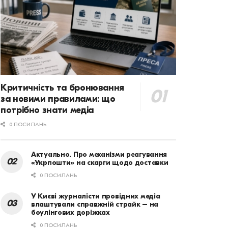
Критичність та бронювання
за новими правилами: що
потрібно знати медіа
0 ПОСИЛАНЬ
Актуально. Про механізми реагування
«Укрпошти» на скарги щодо доставки
0 ПОСИЛАНЬ
У Києві журналісти провідних медіа
влаштували справжній страйк – на
боулінгових доріжках
0 ПОСИЛАНЬ