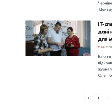
Чернів
Центру 
IT-сп
дані 
для м
09/05/2
Багато
відкрив
журнал
Олег Ко
1
…