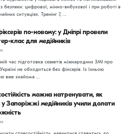
з безпеки: цифрової, мінно-вибухової і при роботі в
айних ситуаціях. Тренінг 7, ...
іксерів по-новому: у Дніпрі провели
ер-клас для медійників
24
шній час підготовка сюжетів міжнародних ЗМІ про
 Україні не обходиться без фіксерів. Із їхньою
ю вже знайома ...
остійкість можна натренувати, як
: у Запоріжжі медійників учили долати
ожність
24
вищити стресостійкість, навчитися ставитись до