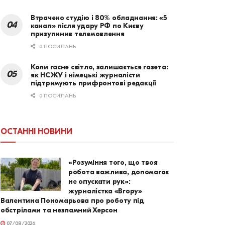
Втрачено студію і 80% обладнання: «5
канал» після удару РФ по Києву
призупинив телемовлення
0 ПОСИЛАНЬ
Коли гасне світло, залишається газета:
як НСЖУ і німецькі журналісти
підтримують прифронтові редакції
0 ПОСИЛАНЬ
ОСТАННІ НОВИНИ
«Розуміння того, що твоя
робота важлива, допомагає
не опускати рук»:
журналістка «Вгору»
Валентина Пономарьова про роботу під
обстрілами та незламний Херсон
07/08/2026