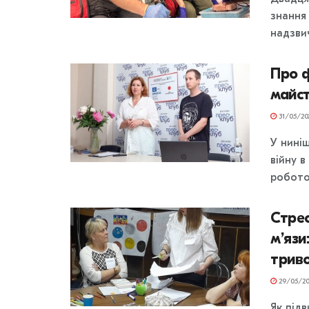
знання 
надзвич
Про ф
майст
31/05/20
У нині
війну в
робото
Стрес
м’язи
трив
29/05/20
Як під