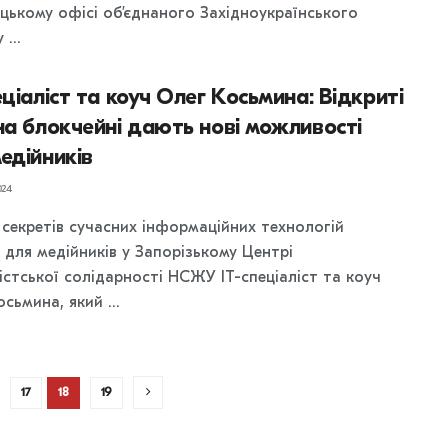
ецькому офісі об’єднаного Західноукраїнського
...
еціаліст та коуч Олег Косьмина: Відкриті
на блокчейні дають нові можливості
едійників
024
 секретів сучасних інформаційних технологій
 для медійників у Запорізькому Центрі
істської солідарності НСЖУ IT-спеціаліст та коуч
сьмина, який ...
17
18
19