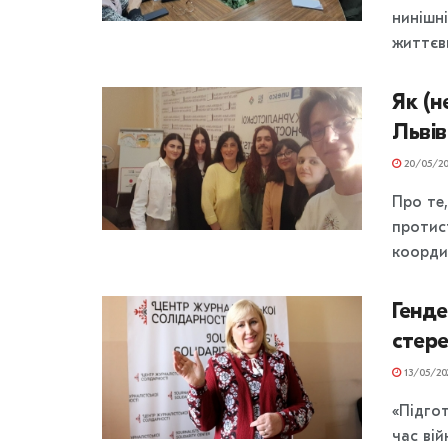
нинішн
життєви
Як (н
Львів
20/05/20
Про те,
протис
коорди
Генд
стере
13/05/20
«Підгот
час вій