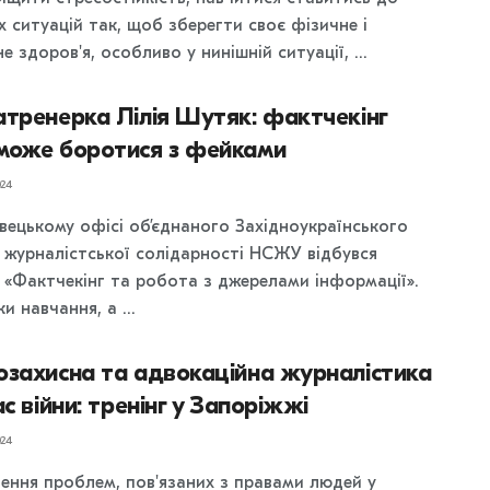
 ситуацій так, щоб зберегти своє фізичне і
е здоров'я, особливо у нинішній ситуації, ...
тренерка Лілія Шутяк: фактчекінг
може боротися з фейками
24
івецькому офісі об’єднаного Західноукраїнського
 журналістської солідарності НСЖУ відбувся
г «Фактчекінг та робота з джерелами інформації».
и навчання, а ...
озахисна та адвокаційна журналістика
ас війни: тренінг у Запоріжжі
24
лення проблем, пов'язаних з правами людей у