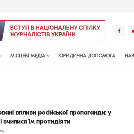
МIСЦЕВI МЕДIА
ЮРИДИЧНА ДОПОМОГА
НА
вані впливи російської пропаганди: у
і вчилися їм протидіяти
024