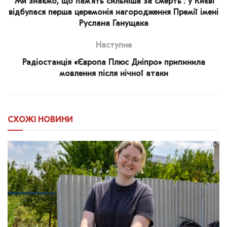
“Ми знаємо, що памʼять сильніша за смерть”: у Києві
відбулася перша церемонія нагородження Премії імені
Руслана Ганущака
Наступне
Радіостанція «Європа Плюс Дніпро» припинила
мовлення після нічної атаки
СХОЖІ
НОВИНИ