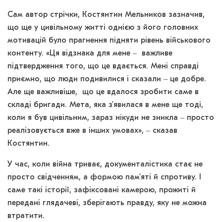
Сам автор стрічки, Костянтин Мельников зазначив,
що ще у цивільному житті однією з його головних
мотивацій було прагнення підняти рівень військового
контенту. «Ця відзнака для мене ‒ важливе
підтвердження того, що це вдається. Мені справді
приємно, що люди подивилися і сказали ‒ це добре.
Але ще важливіше, що це вдалося зробити саме в
складі бригади. Мета, яка з’явилася в мене ще тоді,
коли я був цивільним, зараз нікуди не зникла ‒ просто
реалізовується вже в інших умовах», ‒ сказав
Костянтин.
У час, коли війна триває, документалістика стає не
просто свідченням, а формою пам’яті й спротиву. І
саме такі історії, зафіксовані камерою, прожиті й
передані глядачеві, зберігають правду, яку не можна
втратити.