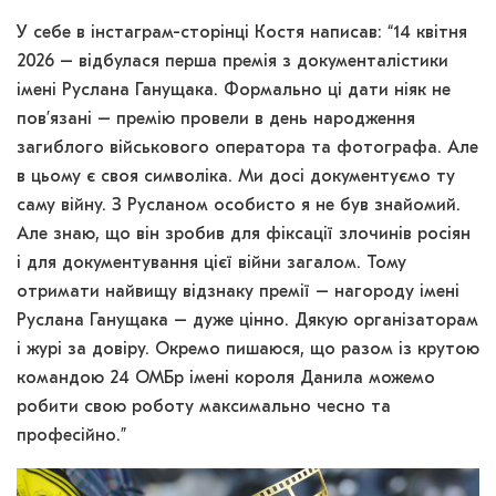
У себе в інстаграм-сторінці Костя написав: “14 квітня
2026 – відбулася перша премія з документалістики
імені Руслана Ганущака. Формально ці дати ніяк не
пов’язані – премію провели в день народження
загиблого військового оператора та фотографа. Але
в цьому є своя символіка. Ми досі документуємо ту
саму війну. З Русланом особисто я не був знайомий.
Але знаю, що він зробив для фіксації злочинів росіян
і для документування цієї війни загалом. Тому
отримати найвищу відзнаку премії – нагороду імені
Руслана Ганущака – дуже цінно. Дякую організаторам
і журі за довіру. Окремо пишаюся, що разом із крутою
командою 24 ОМБр імені короля Данила можемо
робити свою роботу максимально чесно та
професійно.”