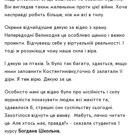
Він виглядав таким маленьким проти цієї війни. Хоча
насправді робить більше, ніж ми всі в тилу.
Окреме відчайдушне дякую за відео з храму.
Напередодні Великодня це особливо щемко і важко
прожити. Відчуваєш себе у віртуальній реальності. І
тоді ж розумієш,в чому наша сила і віра.
І дякую за птахів. Їх було так багато, здається, якщо
ними заповнити Костянтинівку,точно б залатали її
діри. Я теж вірю. Дякую за це.
Особисто мені це відео було про місійність і силу
журналіста показувати людям всі жахіття та,
здавалося б, страшні сни суспільству сьогодні.
Захотілося відчути це вживу. Мабуть, лячно читати
це. Але хтось має, правда?» ‒ сказала студентка 1
курсу
Богдана Школьна.