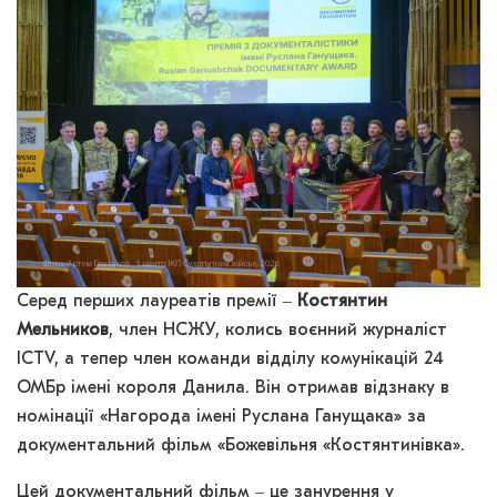
Серед перших лауреатів премії ‒
Костянтин
Мельников
, член НСЖУ, колись воєнний журналіст
ICTV, а тепер член команди відділу комунікацій 24
ОМБр імені короля Данила. Він отримав відзнаку в
номінації «Нагорода імені Руслана Ганущака» за
документальний фільм «Божевільня «Костянтинівка».
Цей документальний фільм ‒ це занурення у