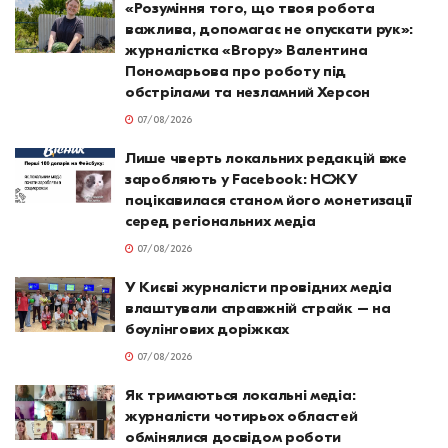
«Розуміння того, що твоя робота
важлива, допомагає не опускати рук»:
журналістка «Вгору» Валентина
Пономарьова про роботу під
обстрілами та незламний Херсон
07/08/2026
Лише чверть локальних редакцій вже
заробляють у Facebook: НСЖУ
поцікавилася станом його монетизації
серед регіональних медіа
07/08/2026
У Києві журналісти провідних медіа
влаштували справжній страйк – на
боулінгових доріжках
07/08/2026
Як тримаються локальні медіа:
журналісти чотирьох областей
обмінялися досвідом роботи