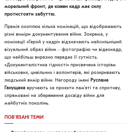
моральний фронт, де кожен кадр має силу
протистояти забуттю.
Премія охоплює кілька номінацій, що відображають
різні виміри документування війни. Зокрема, у
номінації «Герой у кадрі» відзначають найсильніший
візуальний образ війни ‒ фотографію чи відеокадр,
що найбільш виразно передає її сутність.
«Документалістика гідності» присвячена історіям
військових, цивільних і волонтерів, які розкривають
людський вимір війни. Нагороду імені
Руслана
Ганущака
вручають за проєкти пам’яті та спротиву,
спрямовані на збереження досвіду війни для
майбутніх поколінь.
ПОВ'ЯЗАНІ
ТЕМИ