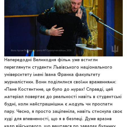
Напередодні Великодня фільм уже встигли
переглянути студенти Львівського національного
університету імені Івана Франка факультету
журналістики. Вони поділилися своїми враженнями:
«Пане Костянтине, це було до мурах! Справді, цей
матеріал повертає до реальності навіть в студентські
будні, коли найстрашнішим є модуль чи проспати
пару. Чесно, я просто заціпеніла, навіть стиснула своє
худі для впевненості, що я в безпеці. Дуже вразив
кадр військового, що вештався по завалах будинку.