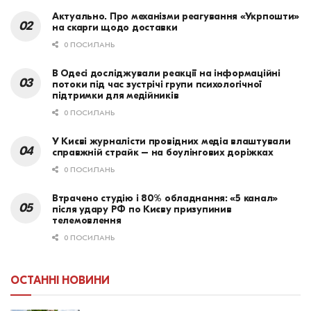
Актуально. Про механізми реагування «Укрпошти»
на скарги щодо доставки
0 ПОСИЛАНЬ
В Одесі досліджували реакції на інформаційні
потоки під час зустрічі групи психологічної
підтримки для медійників
0 ПОСИЛАНЬ
У Києві журналісти провідних медіа влаштували
справжній страйк – на боулінгових доріжках
0 ПОСИЛАНЬ
Втрачено студію і 80% обладнання: «5 канал»
після удару РФ по Києву призупинив
телемовлення
0 ПОСИЛАНЬ
ОСТАННІ НОВИНИ