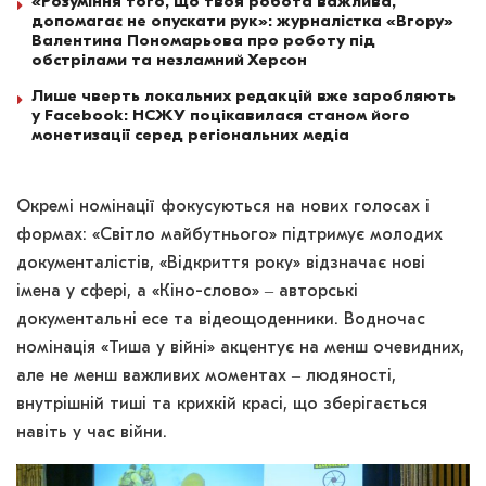
«Розуміння того, що твоя робота важлива,
допомагає не опускати рук»: журналістка «Вгору»
Валентина Пономарьова про роботу під
обстрілами та незламний Херсон
Лише чверть локальних редакцій вже заробляють
у Facebook: НСЖУ поцікавилася станом його
монетизації серед регіональних медіа
Окремі номінації фокусуються на нових голосах і
формах: «Світло майбутнього» підтримує молодих
документалістів, «Відкриття року» відзначає нові
імена у сфері, а «Кіно-слово» ‒ авторські
документальні есе та відеощоденники. Водночас
номінація «Тиша у війні» акцентує на менш очевидних,
але не менш важливих моментах ‒ людяності,
внутрішній тиші та крихкій красі, що зберігається
навіть у час війни.