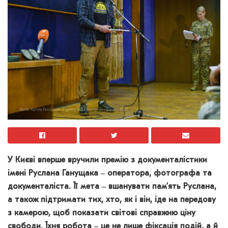
У Києві вперше вручили премію з документалістики
імені Руслана Ганущака ‒ оператора, фотографа та
документаліста. Її мета ‒ вшанувати пам’ять Руслана,
а також підтримати тих, хто, як і він, іде на передову
з камерою, щоб показати світові справжню ціну
свободи. Їхня робота ‒ це не лише фіксація подій, а й