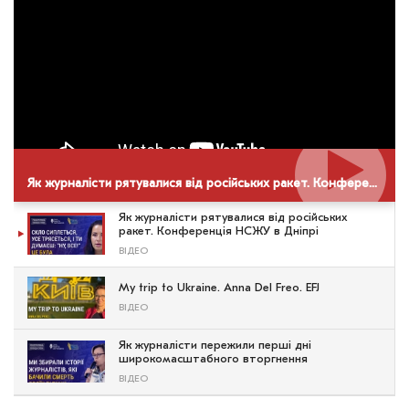
Як журналісти рятувалися від російських ракет. Конференція НСЖУ в Дніпрі
Як журналісти рятувалися від російських
ракет. Конференція НСЖУ в Дніпрі
ВІДЕО
My trip to Ukraine. Anna Del Freo. EFJ
ВІДЕО
Як журналісти пережили перші дні
широкомасштабного вторгнення
ВІДЕО