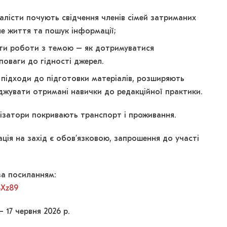
алісти почують свідчення членів сімей затриманих
не життя та пошук інформації;
екти роботи з темою – як дотримуватися
поваги до гідності джерел.
 підходи до підготовки матеріалів, розширяють
джувати отримані навички до редакційної практики.
анізатори покривають транспорт і проживання.
ація на захід є обовʼязковою, запрошення до участі
за посиланням:
8Xz89
 17 червня 2026 р.