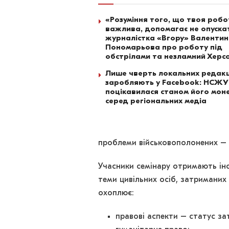
«Розуміння того, що твоя роб
важлива, допомагає не опускат
журналістка «Вгору» Валенти
Пономарьова про роботу під
обстрілами та незламний Херс
Лише чверть локальних редакц
заробляють у Facebook: НСЖУ
поцікавилася станом його моне
серед регіональних медіа
проблеми військовополонених – і
Учасники семінару отримають ін
теми цивільних осіб, затриманих
охоплює:
правові аспекти – статус за