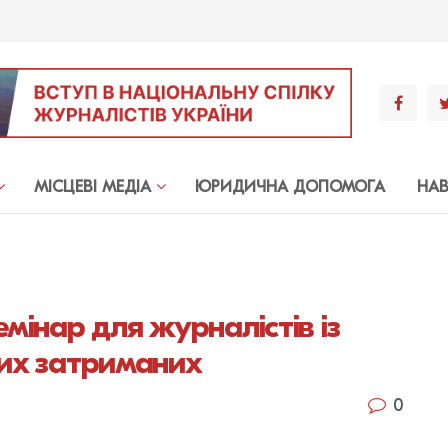
МIСЦЕВI МЕДIА
ЮРИДИЧНА ДОПОМОГА
НА
емінар для журналістів із
них затриманих
0