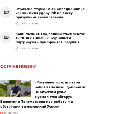
Втрачено студію і 80% обладнання: «5
канал» після удару РФ по Києву
призупинив телемовлення
0 ПОСИЛАНЬ
Коли гасне світло, залишається газета:
як НСЖУ і німецькі журналісти
підтримують прифронтові редакції
0 ПОСИЛАНЬ
ОСТАННІ НОВИНИ
«Розуміння того, що твоя
робота важлива, допомагає
не опускати рук»:
журналістка «Вгору»
Валентина Пономарьова про роботу під
обстрілами та незламний Херсон
07/08/2026