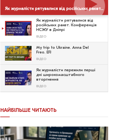
Як журналісти рятувалися від російських ракет. Конференція НСЖУ в Дніпрі
Як журналісти рятувалися від
російських ракет. Конференція
НСЖУ в Дніпрі
ВІДЕО
My trip to Ukraine. Anna Del
Freo. EFJ
ВІДЕО
Як журналісти пережили перші
дні широкомасштабного
вторгнення
ВІДЕО
НАЙБІЛЬШЕ ЧИТАЮТЬ