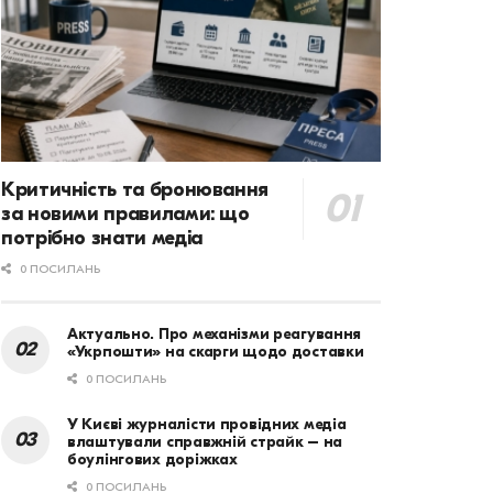
Критичність та бронювання
за новими правилами: що
потрібно знати медіа
0 ПОСИЛАНЬ
Актуально. Про механізми реагування
«Укрпошти» на скарги щодо доставки
0 ПОСИЛАНЬ
У Києві журналісти провідних медіа
влаштували справжній страйк – на
боулінгових доріжках
0 ПОСИЛАНЬ