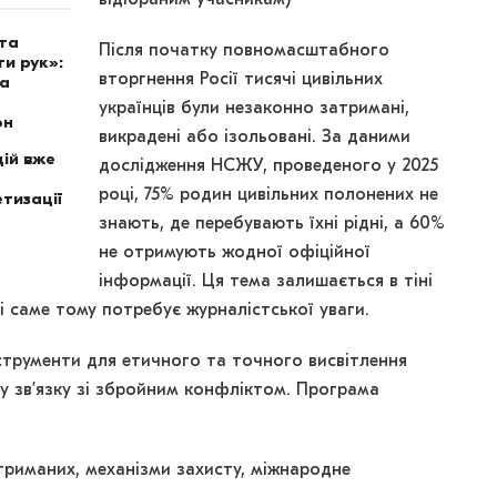
ота
Після початку повномасштабного
и рук»:
вторгнення Росії тисячі цивільних
на
українців були незаконно затримані,
он
викрадені або ізольовані. За даними
ій вже
дослідження НСЖУ, проведеного у 2025
році, 75% родин цивільних полонених не
тизації
знають, де перебувають їхні рідні, а 60%
не отримують жодної офіційної
інформації. Ця тема залишається в тіні
 саме тому потребує журналістської уваги.
струменти для етичного та точного висвітлення
 у зв’язку зі збройним конфліктом. Програма
триманих, механізми захисту, міжнародне