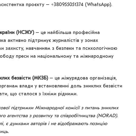
 асистентка проєкту – +380955051374 (WhatsApp).
України (НСЖУ)
– це найбільша професійна
 яка активно підтримує журналістів у зонах
ми захисту, навчанням з безпеки та психологічною
вободу преси на національному та міжнародному
клих безвісти (МКЗБ)
– це міжурядова організація,
рганам влади у встановленні доль зниклих безвісти
ати, що сталося з їхніми рідними.
ової підтримки Міжнародної комісії з питань зниклих
го агентства з розвитку та співробітництва (NORAD).
лі, є думками авторів і не відображають позицію
иць.