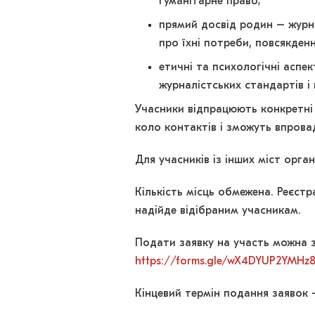
гуманітарне право;
прямий досвід родин – журн
про їхні потреби, повсякден
етичні та психологічні асп
журналістських стандартів і 
Учасники відпрацюють конкретні
коло контактів і зможуть впрова
Для учасників із інших міст орг
Кількість місць обмежена. Реєстр
надійде відібраним учасникам.
Подати заявку на участь можна 
https://forms.gle/wX4DYUP2YMHz
Кінцевий термін подання заявок –