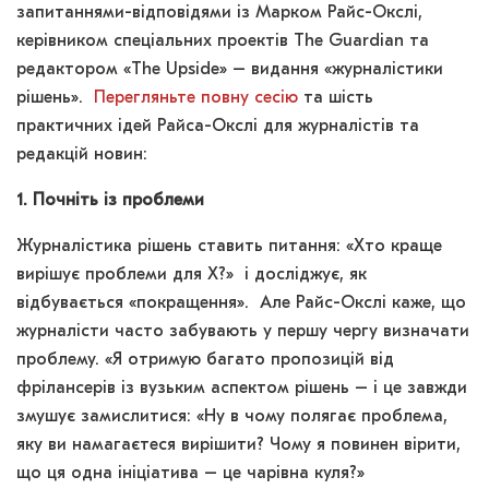
запитаннями-відповідями із Марком Райс-Окслі,
керівником спеціальних проектів The Guardian та
редактором «The Upside» – видання «журналістики
рішень».
Перегляньте повну сесію
та шість
практичних ідей Райса-Окслі для журналістів та
редакцій новин:
1. Почніть
із проблеми
Журналістика рішень ставить питання: «Хто краще
вирішує проблеми для X?» і досліджує, як
відбувається «покращення». Але Райс-Окслі каже, що
журналісти часто забувають у першу чергу визначати
проблему. «Я отримую багато пропозицій від
фрілансерів із вузьким аспектом рішень – і це завжди
змушує замислитися: «Ну в чому полягає проблема,
яку ви намагаєтеся вирішити? Чому я повинен вірити,
що ця одна ініціатива – це чарівна куля?»