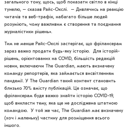
загального тону, щось, щоб показати світло в кінці
тунелю, – сказав Райс-Окслі. – Дивлячись на реакцію
читачів та веб-трафік, набагато більше людей
розуміють, чому важливим є створення та поєднання
журналістики рішень».
Тим не менше Райс-Окслі застерігає, що фрілансерам
зараз важко продати будь-яку історію. Для історій-
рішень, орієнтованих на COVID, більшість редакцій
новин, включаючи The Guardian, мають визначену
команду репортерів, яка займається висвітленням
пандемії. У The Guardian такий контент становить
близько 70% вмісту публікацій. Це означає, що
фрілансерам буде важко знайти історію COVID-19,
щоб викласти тему, яка ще не досліджена штатною
командою. У той же час, The Guardian має визначену
(хоч і маленьку) частину для розміщення всього
іншого.