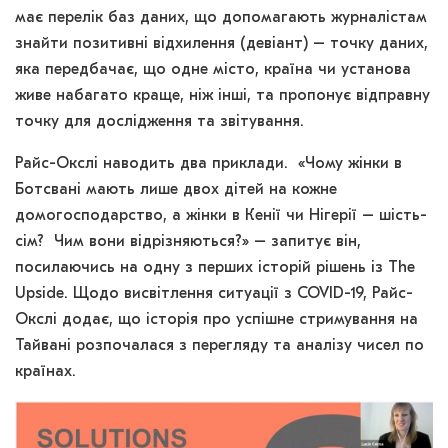
має перелік баз даних, що допомагають журналістам
знайти позитивні відхилення (девіант) – точку даних,
яка передбачає, що одне місто, країна чи установа
живе набагато краще, ніж інші, та пропонує відправну
точку для дослідження та звітування.
Райс-Окслі наводить два приклади. «Чому жінки в
Ботсвані мають лише двох дітей на кожне
домогосподарство, а жінки в Кенії чи Нігерії – шість-
сім? Чим вони відрізняються?» – запитує він,
посилаючись на одну з перших історій рішень із The
Upside. Щодо висвітлення ситуації з COVID-19, Райс-
Окслі додає, що історія про успішне стримування на
Тайвані розпочалася з перегляду та аналізу чисел по
країнах.