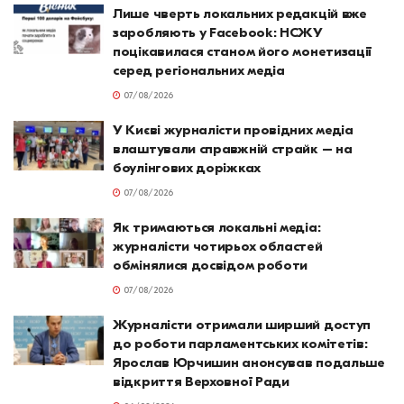
Лише чверть локальних редакцій вже
заробляють у Facebook: НСЖУ
поцікавилася станом його монетизації
серед регіональних медіа
07/08/2026
У Києві журналісти провідних медіа
влаштували справжній страйк – на
боулінгових доріжках
07/08/2026
Як тримаються локальні медіа:
журналісти чотирьох областей
обмінялися досвідом роботи
07/08/2026
Журналісти отримали ширший доступ
до роботи парламентських комітетів:
Ярослав Юрчишин анонсував подальше
відкриття Верховної Ради