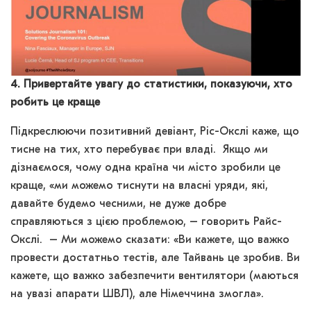
4. Привертайте увагу до статистики, показуючи, хто
робить це краще
Підкреслюючи позитивний девіант, Ріс-Окслі каже, що
тисне на тих, хто перебуває при владі. Якщо ми
дізнаємося, чому одна країна чи місто зробили це
краще, «ми можемо тиснути на власні уряди, які,
давайте будемо чесними, не дуже добре
справляються з цією проблемою, – говорить Райс-
Окслі. – Ми можемо сказати: «Ви кажете, що важко
провести достатньо тестів, але Тайвань це зробив. Ви
кажете, що важко забезпечити вентилятори (маються
на увазі апарати ШВЛ), але Німеччина змогла».