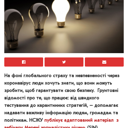
На фоні глобального страху та невпевненості через
коронавірус люди хочуть знати, що вони можуть
зробити, щоб гарантувати свою безпеку. Грунтовні
відомості про те, що працює
: від швидкого
тестування до карантинних стратегій,
– допомагає
надавати важливу інформацію людям, громадам та
політикам.
НСЖУ
публікує адаптований матеріал
з
вебінару Мереж
і журналістики рішень
(SJN)
.