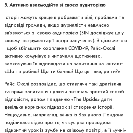
5. Активно взаємодійте зі своєю аудиторією
Історії можуть краще відображати цілі, проблеми та
відповіді громади, якщо журналісти навмисно
зв’язуються зі своєю аудиторією (SJN досліджує це у
своєму інструментарії щодо залучення). З цією метою
і щоб збільшити охоплення COVID-19, Райс-Окслі
активно комунікує з читачами щотижнево,
заохочуючи їх відповідати на запитання на кшталт:
«Що ти робиш? Що ти бачиш? Що це таке, де ти?»
Райс-Окслі розповідає, що ставлячи такі дратівливі
та прямі запитання і даючи читачам простий спосіб
відповісти, допоміг виданню «The Upside» дати
декілька корисних підказок зі створення історії.
Нещодавно, наприклад, жінка із Західного Лондона
поділилася відео про те, як сусідка проводила
відкритий урок із зумби на свіжому повітрі, а її «учні»