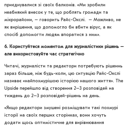
приєднувалися зі своїх балконів. «Ми зробили
неабиякий внесок у те, що роблять громади та
мікрорайони, – говорить Райс-Окслі. – Можливо, не
як вирішення, що допомогло би вбити вірус, а як
спосіб допомогти людям впоратися з ним».
6. Користуйтеся моментом для журналістики рішень –
але використовуйте час стратегічно
Читачі, журналісти та редактори потребують рішеннь
зараз більше, ніж будь-коли, цю ситуацію Райс-Окслі
називає «найпохмурішою історією нашого життя». The
Upside перейшло від створення 2–3 розповідей на
тиждень до 2–3 розповідей-рішень на день.
«Якщо редактори змушені розміщувати такі похмурі
історії на своїх перших сторінках, вони хочуть
додати щось оптимістичне для вирівнювання