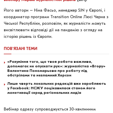
Його автори – Ніна Фасьо, менеджер SJN у Європі, і
координатор програми Transition Online Люсі Черна з
Чеської Республіки, розповіли, як журналісти можуть
висвітлювати відповіді дії на пандемію з огляду на
історію рішень із Європи.
ПОВ'ЯЗАНІ
ТЕМИ
«Розуміння того, що твоя робота важлива,
допомагає не опускати рук»: журналістка «Вгору»
Валентина Пономарьова про роботу під
обстрілами та незламний Херсон
Лише чверть локальних редакцій вже заробляють
у Facebook: НСЖУ поцікавилася станом його
монетизації серед регіональних медіа
Вебінар одразу супроводжується 30-хвилинним