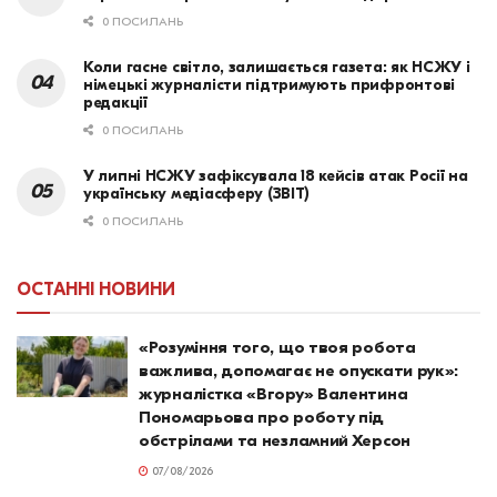
0 ПОСИЛАНЬ
Коли гасне світло, залишається газета: як НСЖУ і
німецькі журналісти підтримують прифронтові
редакції
0 ПОСИЛАНЬ
У липні НСЖУ зафіксувала 18 кейсів атак Росії на
українську медіасферу (ЗВІТ)
0 ПОСИЛАНЬ
ОСТАННІ НОВИНИ
«Розуміння того, що твоя робота
важлива, допомагає не опускати рук»:
журналістка «Вгору» Валентина
Пономарьова про роботу під
обстрілами та незламний Херсон
07/08/2026