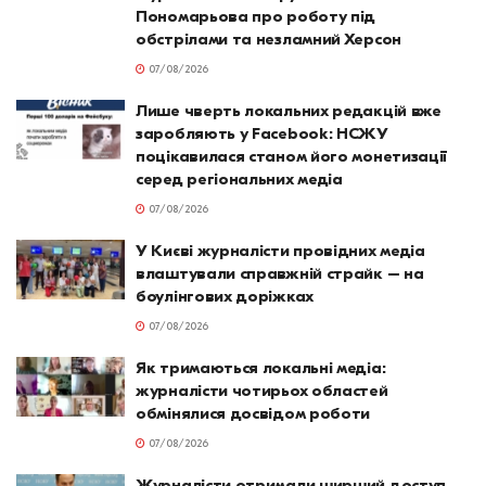
Пономарьова про роботу під
обстрілами та незламний Херсон
07/08/2026
Лише чверть локальних редакцій вже
заробляють у Facebook: НСЖУ
поцікавилася станом його монетизації
серед регіональних медіа
07/08/2026
У Києві журналісти провідних медіа
влаштували справжній страйк – на
боулінгових доріжках
07/08/2026
Як тримаються локальні медіа:
журналісти чотирьох областей
обмінялися досвідом роботи
07/08/2026
Журналісти отримали ширший доступ