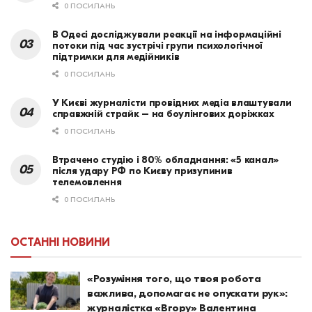
0 ПОСИЛАНЬ
В Одесі досліджували реакції на інформаційні
потоки під час зустрічі групи психологічної
підтримки для медійників
0 ПОСИЛАНЬ
У Києві журналісти провідних медіа влаштували
справжній страйк – на боулінгових доріжках
0 ПОСИЛАНЬ
Втрачено студію і 80% обладнання: «5 канал»
після удару РФ по Києву призупинив
телемовлення
0 ПОСИЛАНЬ
ОСТАННІ НОВИНИ
«Розуміння того, що твоя робота
важлива, допомагає не опускати рук»:
журналістка «Вгору» Валентина