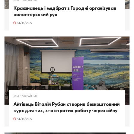
МИ З УКРАЇНИ!
Краєзнавець і медбрат з Городні організував
волонтерський рух
14/11/2022
МИ З УКРАЇНИ!
Айтівець Віталій Рубан створив безкоштовний
курс для тих, хто втратив роботу через війну
14/11/2022