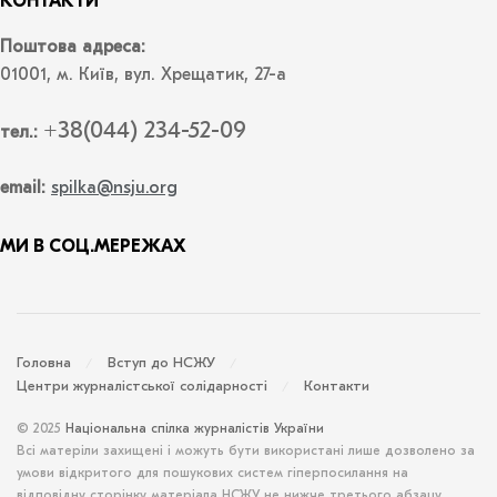
КОНТАКТИ
Поштова адреса:
01001, м. Київ, вул. Хрещатик, 27-а
+38(044) 234-52-09
тел.:
email:
spilka@nsju.org
МИ В СОЦ.МЕРЕЖАХ
Головна
Вступ до НСЖУ
Центри журналістської солідарності
Контакти
© 2025
Національна спілка журналістів України
Всі матеріли захищені і можуть бути використані лише дозволено за
умови відкритого для пошукових систем гіперпосилання на
відповідну сторінку матеріала НСЖУ не нижче третього абзацу.