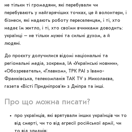
не тільки ті громадяни, які перебували чи
перебувають у найгарячіших точках, це й волонтери, і
бізнеси, які надають роботу переселенцям, і ті, хто
надає їм житло, і ті, хто своїми вчинками доводить:
українці – не тільки мужні та сильні духом, а й
людяні.
До проєкту долучилися відомі національні та
регіональні медіа, зокрема, ІА «Українські новини»,
«Обозреватель», «Главком», ТРК РАІ з Івано-
Франківська, телекомпанія ТАК TV з Миколаєва,
газета «Вісті Придніпровʼя» з Дніпра та інші.
Про що можна писати?
про українців, які врятували інших українців чи то
від смерті, чи то від агресії російської армії, чи
то від злиднів;