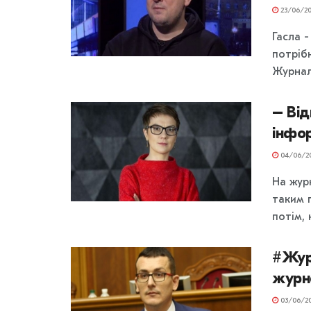
23/06/20
Гасла 
потріб
Журналі
– Від
інфор
04/06/2
На жур
таким п
потім, 
#Жур
журн
03/06/2