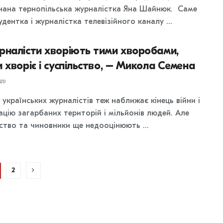
нана тернопільська журналістка Яна Шайнюк. Саме
удентка і журналістка телевізійного каналу ...
рналісти хворіють тими хворобами,
 хворіє і суспільство, – Микола Семена
20
українських журналістів теж наближає кінець війни і
ацію загарбаних територій і мільйонів людей. Але
ьство та чиновники ще недооцінюють ...
2