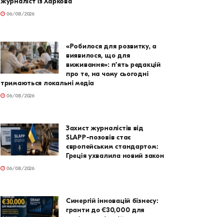
журналіст із Харкова
06/08/2026
«Робилося для розвитку, а
виявилося, що для
виживання»: п’ять редакцій
про те, на чому сьогодні
тримаються локальні медіа
06/08/2026
Захист журналістів від
SLAPP-позовів стає
європейським стандартом:
Греція ухвалила новий закон
06/08/2026
Синергій інновацій бізнесу:
гранти до €30,000 для