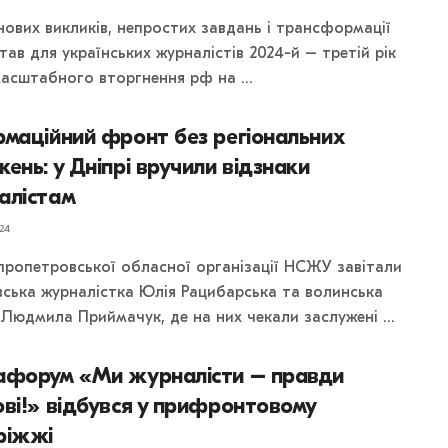
нових викликів, непростих завдань і трансформації
тав для українських журналістів 2024-й – третій рік
асштабного вторгнення рф на ...
маційний фронт без регіональних
ень: у Дніпрі вручили відзнаки
алістам
24
пропетровської обласної організації НСЖУ завітали
вська журналістка Юлія Рацибарська та волинська
 Людмила Приймачук, де на них чекали заслужені ...
афорум «Ми журналісти – правди
ві!» відбувся у прифронтовому
ріжжі