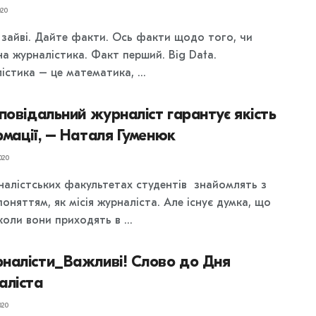
20
- зайві. Дайте факти. Ось факти щодо того, чи
на журналістика. Факт перший. Big Data.
стика – це математика, ...
повідальний журналіст гарантує якість
мації, – Наталя Гуменюк
020
налістських факультетах студентів знайомлять з
оняттям, як місія журналіста. Але існує думка, що
коли вони приходять в ...
налісти_Важливі! Слово до Дня
аліста
020