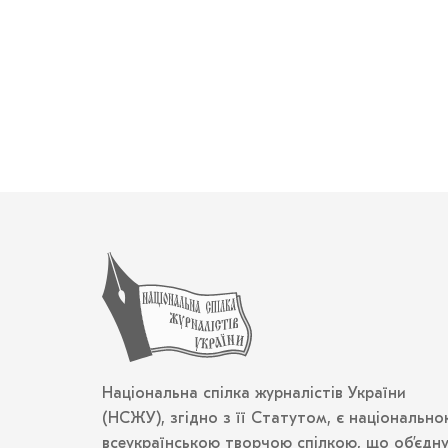
Національна спілка журналістів України
(НСЖУ), згідно з її Статутом, є національно
всеукраїнською творчою спілкою, що об’єдн