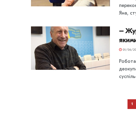
переко
Яна, ст
– Жу
якими
01/06/20
Робота 
деокуп
суспіл
1