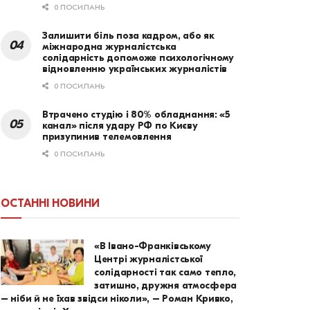
0 ПОСИЛАНЬ
Залишити біль поза кадром, або як
міжнародна журналістська
солідарність допоможе психологічному
відновленню українських журналістів
0 ПОСИЛАНЬ
Втрачено студію і 80% обладнання: «5
канал» після удару РФ по Києву
призупинив телемовлення
0 ПОСИЛАНЬ
ОСТАННІ НОВИНИ
«В Івано-Франківському
Центрі журналістської
солідарності так само тепло,
затишно, дружня атмосфера
– ніби й не їхав звідси ніколи», – Роман Кривко,