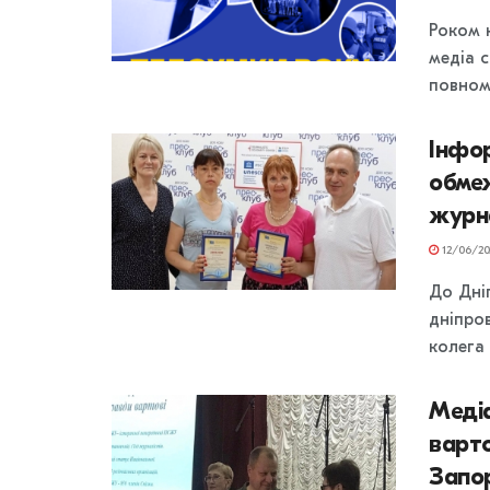
Роком 
медіа с
повном
Інфор
обмеж
журн
12/06/20
До Дні
дніпро
колега
Меді
варто
Запо