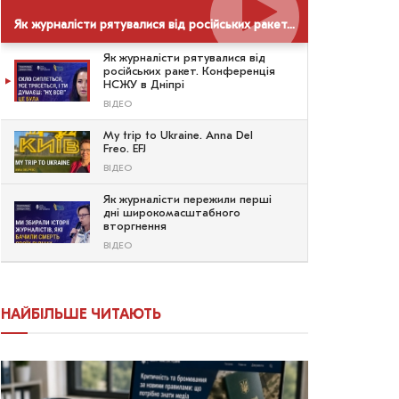
Як журналісти рятувалися від російських ракет. Конференція НСЖУ в Дніпрі
Як журналісти рятувалися від
російських ракет. Конференція
НСЖУ в Дніпрі
ВІДЕО
My trip to Ukraine. Anna Del
Freo. EFJ
ВІДЕО
Як журналісти пережили перші
дні широкомасштабного
вторгнення
ВІДЕО
НАЙБІЛЬШЕ ЧИТАЮТЬ