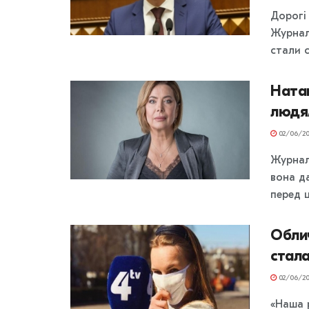
Дорогі
Журналі
стали с
Ната
людя
02/06/20
Журнал
вона д
перед ц
Обли
стала
02/06/20
«Наша 