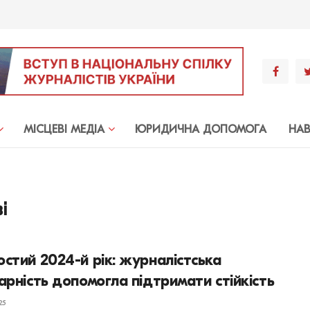
МIСЦЕВI МЕДIА
ЮРИДИЧНА ДОПОМОГА
НА
і
стий 2024-й рік: журналістська
арність допомогла підтримати стійкість
25