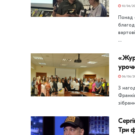
10/06/20
Понад 
благод
вартов
...
«Журн
урочи
06/06/2
З наго
Франкі
зібранн
Сергі
Три 