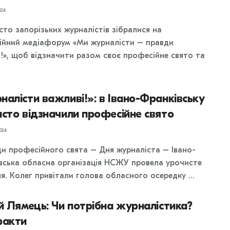
24
сто запорізьких журналістів зібралися на
ійний медіафорум «Ми журналісти – правди
і!», щоб відзначити разом своє професійне свято та
алісти важливі!»: в Івано-Франківську
сто відзначили професійне свято
024
ди професійного свята – Дня журналіста – Івано-
вська обласна організація НСЖУ провела урочисте
я. Колег привітали голова обласного осередку ...
й Лямець: Чи потрібна журналістика?
факти