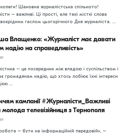
 колеги! Шановна журналістська спільното!
сти – важливі. Ці прості, але такі місткі слова
воєрідним гаслом цьогорічного Дня журналіста. ...
ша Влащенко: «Журналіст має давати
м надію на справедливість»
20
істика – це посередник між владою і суспільством і
ає громадянам надію, що хтось лобіює їхні інтереси
ією ...
ччям кампанії #Журналісти_Важливі
 молода телевізійниця з Тернополя
20
робота – бути на інформаційній передовій», –