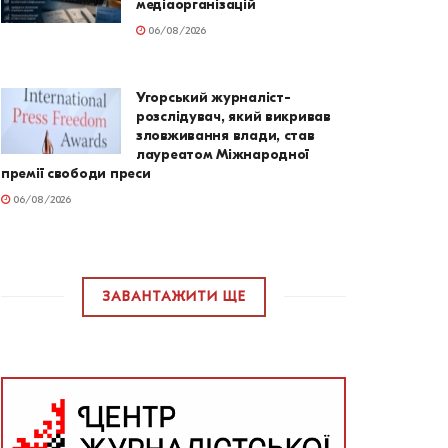
медіаорганізацій
06/08/2026
Угорський журналіст-
розслідувач, який викривав
зловживання влади, став
лауреатом Міжнародної
премії свободи преси
06/08/2026
ЗАВАНТАЖИТИ ЩЕ