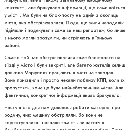
Маріуполь, але в такому загальному емоційному
контексті, але бракувало інформації, що саме коїться
у місті . Ми були на блок-посту на одній з околиць
міста, яка обстрілювалася. Люди, що жили неподалік
підійшли і подякували саме за наш репортаж, бо лише
з нього могли зрозуміти, чи стріляють в їхньому
районі.
Саме в той час обстрілювалися саме блок-пости на
в’їзді у місто і були закриті, але багато жителів селищ
довкола Маріуполя працюють в місті на заводах.
Вони приїздили і просто чекали поблизу КПП, коли їх
пропустять, хоча це була найнебезпечніше місце. Але
фактичної, конкретної інформації якраз бракувало.
Наступного дня нам довелося робити матеріал про
родину, чию машину обстріляли, бо вони не
зорієнтувалися і навпаки замість лишатися в