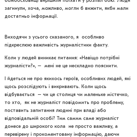
бомбосховищі вирішили поїхати у розпал бою. Люди
загинули, хоча, можливо, могли б вижити, якби мали
достатньо інформації.
Виходячи з усього сказаного, я особливо
підкреслюю важливість журналістики факту.
Коли у людей виникає питання: «Навіщо потрібні
журналісти?», – мені не це нескладно пояснити.
І йдеться не про якихось героїв, особливих людей, які
щось розслідують і викривають. Коли щось
відбувається – чи це столиця чи маленьке містечко,
то хто, як не журналіст повідомить про проблему,
поставить запитання людині при владі або
відповідальній особі? Тим самим саме журналіст
донесе до широкого кола не просто важливу, а
перевірену і прокоментовану інформацію, даючи