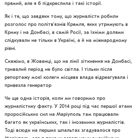
прямий, але я б підкреслила і такі історії.
Як і те, що завдяки тому, що журналісти робили
розголос про політв’язнів Кремля, яких утримують в
Криму і на Донбасі, в самій Росії, за їхніми долями
слідкували не тільки в Україні, а й на міжнародному
рівні.
Скажімо, в Жованці, що на лінії зіткнення на Донбасі,
тривалий період не було світла. І тільки після
репортажу моєї колеги місцева влада відреагувала і
привезла генератор
Чи ще одна історія, коли ми говоримо про
журналістику факту. У 2014 році під час першої атаки
проросійських сил на Маріуполь там працювали
багато як українських, так і іноземних журналістів.
Тоді всюди на перших шпальтах згадувалося про