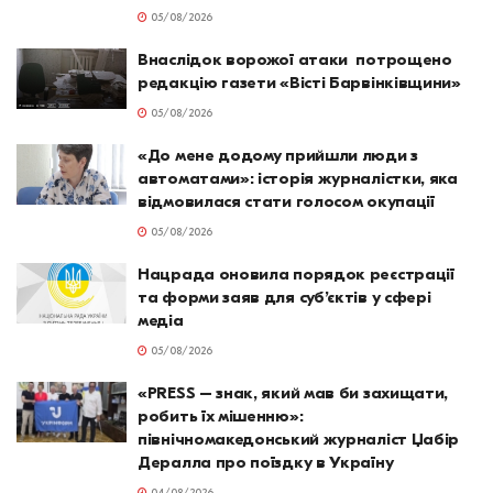
05/08/2026
Внаслідок ворожої атаки потрощено
редакцію газети «Вісті Барвінківщини»
05/08/2026
«До мене додому прийшли люди з
автоматами»: історія журналістки, яка
відмовилася стати голосом окупації
05/08/2026
Нацрада оновила порядок реєстрації
та форми заяв для суб’єктів у сфері
медіа
05/08/2026
«PRESS – знак, який мав би захищати,
робить їх мішенню»:
північномакедонський журналіст Џабір
Дералла про поїздку в Україну