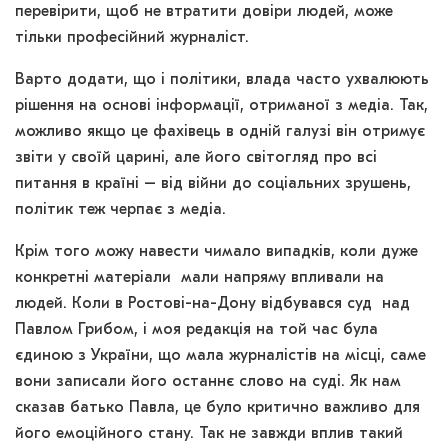
перевірити, щоб не втратити довіри людей, може
тільки професійний журналіст.
Варто додати, що і політики, влада часто ухвалюють
рішення на основі інформації, отриманої з медіа. Так,
можливо якщо це фахівець в одній галузі він отримує
звіти у своїй царині, але його світогляд про всі
питання в країні – від війни до соціальних зрушень,
політик теж черпає з медіа.
Крім того можу навести чимало випадків, коли дуже
конкретні матеріали мали напряму впливали на
людей. Коли в Ростові-на-Дону відбувався суд над
Павлом Грибом, і моя редакція на той час була
єдиною з України, що мала журналістів на місці, саме
вони записали його останнє слово на суді. Як нам
сказав батько Павла, це було критично важливо для
його емоційного стану. Так не завжди вплив такий