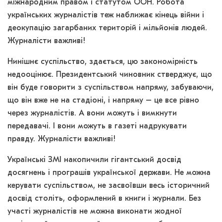
міжнародним правом і статутом ООН. Робота
українських журналістів теж наближає кінець війни і
деокупацію загарбаних територій і мільйонів людей.
Журналісти важливі!
Нинішнє суспільство, здається, цю закономірність
недооцінює. Президентський чиновник стверджує, що
він буде говорити з суспільством напряму, забуваючи,
що він вже не на стадіоні, і напряму – це все рівно
через журналістів. А вони можуть і вимкнути
передавачі. І вони можуть в газеті надрукувати
правду. Журналісти важливі!
Українські ЗМІ накопичили гігантський досвід
досягнень і програшів української держави. Не можна
керувати суспільством, не засвоївши весь історичний
досвід століть, оформлений в книги і журнали. Без
участі журналістів не можна виконати жодної