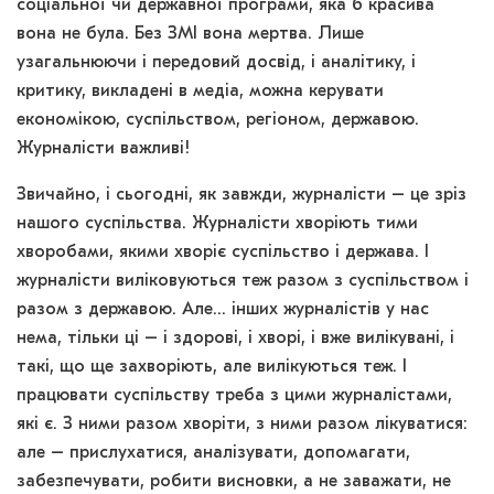
соціальної чи державної програми, яка б красива
вона не була. Без ЗМІ вона мертва. Лише
узагальнюючи і передовий досвід, і аналітику, і
критику, викладені в медіа, можна керувати
економікою, суспільством, регіоном, державою.
Журналісти важливі!
Звичайно, і сьогодні, як завжди, журналісти – це зріз
нашого суспільства. Журналісти хворіють тими
хворобами, якими хворіє суспільство і держава. І
журналісти виліковуються теж разом з суспільством і
разом з державою. Але… інших журналістів у нас
нема, тільки ці – і здорові, і хворі, і вже вилікувані, і
такі, що ще захворіють, але вилікуються теж. І
працювати суспільству треба з цими журналістами,
які є. З ними разом хворіти, з ними разом лікуватися:
але – прислухатися, аналізувати, допомагати,
забезпечувати, робити висновки, а не заважати, не