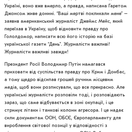
Україні, воно вже вмерло, а правда, написана Гаретом
Джонсом живе донині. “Ваші мертві покликали мене” –
заявив американський журналіст Джеймс Мейс, який
переїхав в Україну, щоб відновити правду про
Гололдомор, написати всю його історію на базі
української газети “День”. Журналісти важливі!
Журналісти важливі завжди!
Президент Росії Володимир Путін намагався
приховати від суспільства правду про Крим і Донбас,
а тому щедро відсипав грошей ручним місцевим
медіа, щоб вони розписували, що все прекрасно. Але
українські журналісти розповіли тоді, і розповідають
зараз, що саме відбувається в зоні окупації, і це
стримує літаки і танкові колони агресора. І це надає
сили документам ООН, ОБСЄ, Європарламенту для
вироблення світової позиції у відповідності з