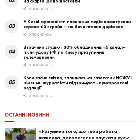
на скарги щодо доставки
0 ПОСИЛАНЬ
У Києві журналісти провідних медіа влаштували
справжній страйк – на боулінгових доріжках
0 ПОСИЛАНЬ
Втрачено студію і 80% обладнання: «5 канал»
після удару РФ по Києву призупинив
телемовлення
0 ПОСИЛАНЬ
Коли гасне світло, залишається газета: як НСЖУ і
німецькі журналісти підтримують прифронтові
редакції
0 ПОСИЛАНЬ
ОСТАННІ НОВИНИ
«Розуміння того, що твоя робота
важлива, допомагає не опускати рук»: