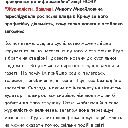
приєднався до інформаційної акції НСЖУ
#Журналісти_Важливі
. Миколу Михайловича
переслідувала російська влада в Криму за його
професійну діяльність, тому слово колеги є особливо
вагомим:
Колись вважалося, що суспільство може успішно
керуватися, якщо населення одного міста можна буде
зібрати на стадіоні і довести новини до суспільної
свідомості. Згодом міста виросли, стадіон замінили
газети. На поміч їм прийшло радіо, телеграф,
телефон, телебачення, інтернет. І ця теза безнадійно
застаріла. Сьогодні новина по інтернету на гігантські
аудиторії поширюється скоріше, ніж люди могли б
добігти до того стадіону. Отже, мобілізаційна сила
журналістики величезна, загалом вона перевищує
можливості будь яких інших форм комунікацій. Навіть
не можна сказати точно, скільки подій в світі