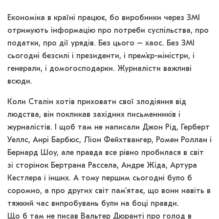
Економіка в країні працює, бо виробники через ЗМІ
отримують інформацію про потреби суспільства, про
податки, про дії урядів. Без цього – хаос. Без ЗМІ
сьогодні безсилі і президенти, і прем’єр-міністри, і
генерали, і домогосподарки. Журналісти важливі
всюди.
Коли Сталін хотів приховати свої злодіяння від
людства, він покликав західних письменників і
журналістів. І щоб там не написали Джон Рід, Герберт
Уеллс, Анрі Барбюс, Ліон Фейхтвангер, Ромен Роллан і
Бернард Шоу, але правда все рівно пробилася в світ
зі сторінок Бертрана Рассела, Андре Жіда, Артура
Кестлера і інших. А тому першим сьогодні було б
соромно, а про других світ пам’ятає, що вони навіть в
тяжкий час випробувань були на боці правди.
Що б там не писав Вальтер Дюранті про голод в