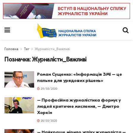
Головна
Тег
Журналісти_Важливі
Позначка:
Журналісти_Важливі
Роман Сущенко: «Інформація ЗМІ – це
пальне для урядових рішень»
29/05/2020
– Професійна журналістика формує у
людей критичне мислення, – Дмитро
Хоркін
28/05/2020
– Найкраще мірило успіху журналіста –