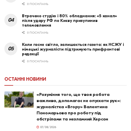
0 ПОСИЛАНЬ
Втрачено студію і 80% обладнання: «5 канал»
після удару РФ по Києву призупинив
телемовлення
0 ПОСИЛАНЬ
Коли гасне світло, залишається газета: як НСЖУ і
німецькі журналісти підтримують прифронтові
редакції
0 ПОСИЛАНЬ
ОСТАННІ НОВИНИ
«Розуміння того, що твоя робота
важлива, допомагає не опускати рук»:
журналістка «Вгору» Валентина
Пономарьова про роботу під
обстрілами та незламний Херсон
07/08/2026