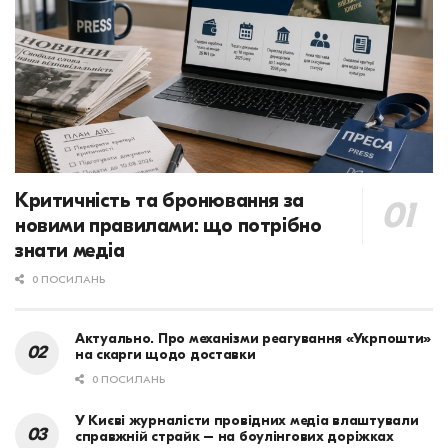
Критичність та бронювання за
новими правилами: що потрібно
знати медіа
0 ПОСИЛАНЬ
Актуально. Про механізми реагування «Укрпошти»
на скарги щодо доставки
0 ПОСИЛАНЬ
У Києві журналісти провідних медіа влаштували
справжній страйк – на боулінгових доріжках