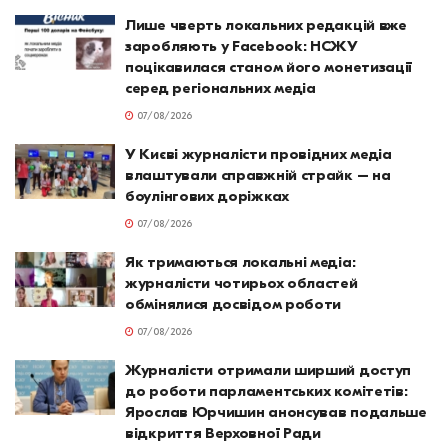
Лише чверть локальних редакцій вже
заробляють у Facebook: НСЖУ
поцікавилася станом його монетизації
серед регіональних медіа
07/08/2026
У Києві журналісти провідних медіа
влаштували справжній страйк – на
боулінгових доріжках
07/08/2026
Як тримаються локальні медіа:
журналісти чотирьох областей
обмінялися досвідом роботи
07/08/2026
Журналісти отримали ширший доступ
до роботи парламентських комітетів:
Ярослав Юрчишин анонсував подальше
відкриття Верховної Ради