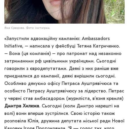
Яна Суворова. Фото: інстаграм
«Запустили адвокаційну кампанію: Ambassadors
Initiative, – написала у фейсбуці Тетяна Катриченко.
– Вона (ця компанія) – про патронат над незаконно
затриманими рф цивільними українцями. Сьогодні
говорили з євродепутатами. Деякі з них раніше вже
приєдналися до кампанії, деякі вирішили сьогодні.
Особливо дякуємо офісу Петраса Ауштрявічюса та
особисто Петрасу Ауштрявічюсу за лідерство. Петрас
у червні став амбасадором (журнліста, в’язня кремля)
Дмитра Хилюка
. Сьогодні (коли Дмитро нарешті на
волі) вони вперше зустрілися. Свою історію також
розповіла Юлія, дружина депутата міської ради Нової
Каховки Ігоря Протоковила. “Я — голос тих, кого