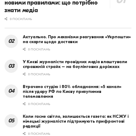
новими правилами: що потрібно
знати медіа
0 ПОСИЛАНЬ
Актуально. Про механізми реагування «Укрпошти»
на скарги щодо доставки
0 ПОСИЛАНЬ
У Києві журналісти провідних медіа влаштували
справжній страйк – на боулінгових доріжках
0 ПОСИЛАНЬ
Втрачено студію і 80% обладнання: «5 канал»
після удару РФ по Києву призупинив
телемовлення
0 ПОСИЛАНЬ
Коли гасне світло, залишається газета: як НСЖУ і
німецькі журналісти підтримують прифронтові
редакції
0 ПОСИЛАНЬ