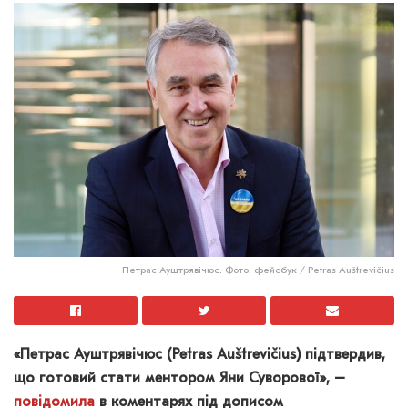
Петрас Ауштрявічюс. Фото: фейсбук / Petras Auštrevičius
«Петрас Ауштрявічюс (Petras Auštrevičius) підтвердив,
що готовий стати ментором Яни Суворової», –
повідомила
в коментарях під дописом