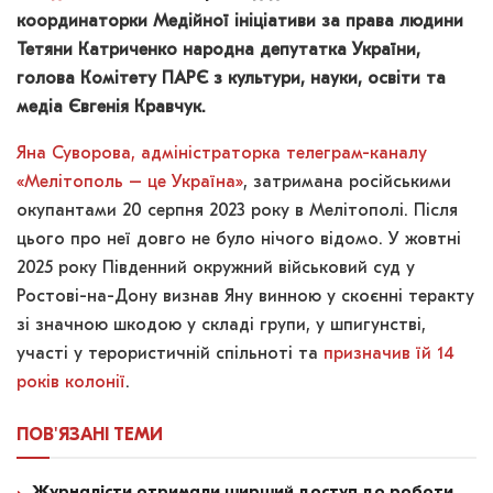
координаторки Медійної ініціативи за права людини
Тетяни Катриченко народна депутатка України,
голова Комітету ПАРЄ з культури, науки, освіти та
медіа Євгенія Кравчук.
Яна Суворова, адміністраторка телеграм-каналу
«Мелітополь – це Україна»
, затримана російськими
окупантами 20 серпня 2023 року в Мелітополі. Після
цього про неї довго не було нічого відомо. У жовтні
2025 року Південний окружний військовий суд у
Ростові-на-Дону визнав Яну винною у скоєнні теракту
зі значною шкодою у складі групи, у шпигунстві,
участі у терористичній спільноті та
призначив їй 14
років колонії
.
ПОВ'ЯЗАНІ
ТЕМИ
Журналісти отримали ширший доступ до роботи