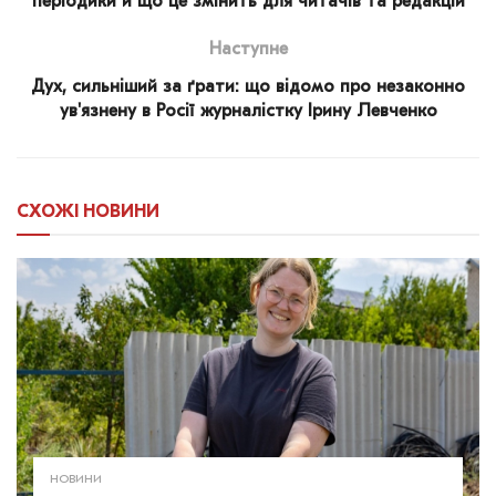
періодики й що це змінить для читачів та редакцій
Наступне
Дух, сильніший за ґрати: що відомо про незаконно
ув'язнену в Росії журналістку Ірину Левченко
СХОЖІ
НОВИНИ
НОВИНИ