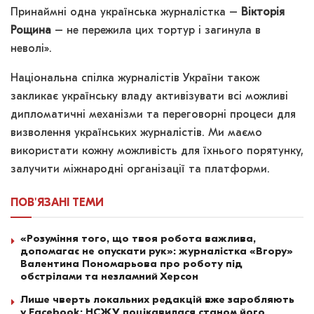
Принаймні одна українська журналістка –
Вікторія
Рощина
– не пережила цих тортур і загинула в
неволі».
Національна спілка журналістів України також
закликає українську владу активізувати всі можливі
дипломатичні механізми та переговорні процеси для
визволення українських журналістів. Ми маємо
використати кожну можливість для їхнього порятунку,
залучити міжнародні організації та платформи.
ПОВ'ЯЗАНІ
ТЕМИ
«Розуміння того, що твоя робота важлива,
допомагає не опускати рук»: журналістка «Вгору»
Валентина Пономарьова про роботу під
обстрілами та незламний Херсон
Лише чверть локальних редакцій вже заробляють
у Facebook: НСЖУ поцікавилася станом його