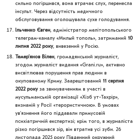
сильно погіршився, вона втрачає слух, перенесла
інсульт. Через відсутність медичного
обслуговування оголошувала сухе голодування.
Ільченко Євген
, адміністратор мелітопольського
телеграм-каналу «Милый тополь», затриманий
10
липня 2022 року
, вивезений у Росію.
Темер’янов Вілен
, громадянський журналіст,
згодом журналіст видання «Grani.ru», активно
висвітлював порушення прав людини в
окупованому Криму. Заарештований
11 серпня
2022 року
за звинуваченням в участі в
мусульманській організації «Хізб ут-Тахрір»,
визнаній у Росії «терористичною». В умовах
ув’язнення його піддавали примусовій
психіатричній експертизі; крім того, в журналіста
різко погіршився зір, він втратив усі зуби. 26
листопада 2025 року Південний окружний