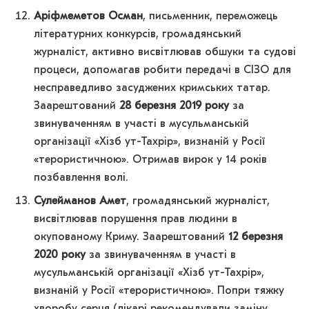
Аріфмеметов Осман
, письменник, переможець
літературних конкурсів, громадянський
журналіст, активно висвітлював обшуки та судові
процеси, допомагав робити передачі в СІЗО для
несправедливо засуджених кримських татар.
Заарештований
28 березня 2019 року
за
звинуваченням в участі в мусульманській
організації «Хізб ут-Тахрір», визнаній у Росії
«терористичною». Отримав вирок у 14 років
позбавлення волі.
Сулейманов Амет
, громадянський журналіст,
висвітлював порушення прав людини в
окупованому Криму. Заарештований
12 березня
2020 року
за звинуваченням в участі в
мусульманській організації «Хізб ут-Тахрір»,
визнаній у Росії «терористичною». Попри тяжку