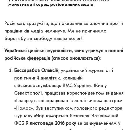
монетизації серед регіональних медіа
Росія має зрозуміти, що покарання за злочини проти
працівників медіа неминуче. Ми не припинимо
боротьбу за свободу наших колег!
Українські цивільні журналісти, яких утримує в полоні
російська федерація (список оновлюється):
Бессарабов Олексій
, український журналіст і
політичний аналітик, колишній
військовослужбовець ВМС України. Жив у
Севастополі, працював кореспондентом видання
«Главред», співпрацював із аналітичним центром
«Номос», був заступником головного редактора
журналу «Чорноморська безпека». Затриманий
ФСБ
9 листопада 2016 року
за звинуваченням у