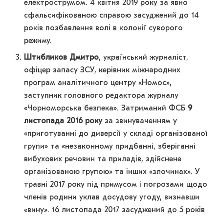
електрострумом. 4 квітня 2019 року за явно
сфальсифікованою справою засуджений до 14
років позбавлення волі в колонії суворого
режиму.
Штибликов Дмитро
, український журналіст,
офіцер запасу ЗСУ, керівник міжнародних
програм аналітичного центру «Номос»,
заступник головного редактора журналу
«Чорноморська безпека». Затриманий ФСБ
9
листопада 2016 року
за звинуваченням у
«приготуванні до диверсії у складі організованої
групи» та «незаконному придбанні, зберіганні
вибухових речовин та приладів, здійснене
організованою групою» та інших «злочинах». У
травні 2017 року під примусом і погрозами щодо
членів родини уклав досудову угоду, визнавши
«вину». 16 листопада 2017 засуджений до 5 років