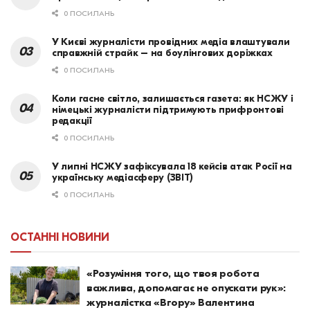
0 ПОСИЛАНЬ
У Києві журналісти провідних медіа влаштували
справжній страйк – на боулінгових доріжках
0 ПОСИЛАНЬ
Коли гасне світло, залишається газета: як НСЖУ і
німецькі журналісти підтримують прифронтові
редакції
0 ПОСИЛАНЬ
У липні НСЖУ зафіксувала 18 кейсів атак Росії на
українську медіасферу (ЗВІТ)
0 ПОСИЛАНЬ
ОСТАННІ НОВИНИ
«Розуміння того, що твоя робота
важлива, допомагає не опускати рук»:
журналістка «Вгору» Валентина