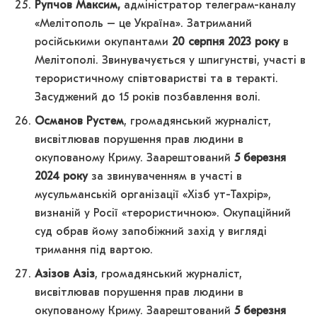
Рупчов Максим,
адміністратор телеграм-каналу
«Мелітополь – це Україна». Затриманий
російськими окупантами
20 серпня 2023 року
в
Мелітополі. Звинувачується у шпигунстві, участі в
терористичному співтоваристві та в теракті.
Засуджений до 15 років позбавлення волі.
Османов Рустем
, громадянський журналіст,
висвітлював порушення прав людини в
окупованому Криму. Заарештований
5 березня
2024 року
за звинуваченням в участі в
мусульманській організації «Хізб ут-Тахрір»,
визнаній у Росії «терористичною». Окупаційний
суд обрав йому запобіжний захід у вигляді
тримання під вартою.
Азізов Азіз
, громадянський журналіст,
висвітлював порушення прав людини в
окупованому Криму. Заарештований
5 березня