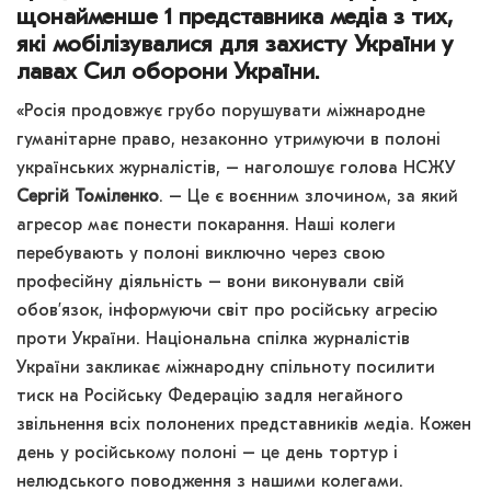
щонайменше 1 представника медіа з тих,
які мобілізувалися для захисту України у
лавах Сил оборони України.
«Росія продовжує грубо порушувати міжнародне
гуманітарне право, незаконно утримуючи в полоні
українських журналістів, – наголошує голова НСЖУ
Сергій Томіленко
. – Це є воєнним злочином, за який
агресор має понести покарання. Наші колеги
перебувають у полоні виключно через свою
професійну діяльність – вони виконували свій
обов’язок, інформуючи світ про російську агресію
проти України. Національна спілка журналістів
України закликає міжнародну спільноту посилити
тиск на Російську Федерацію задля негайного
звільнення всіх полонених представників медіа. Кожен
день у російському полоні – це день тортур і
нелюдського поводження з нашими колегами.