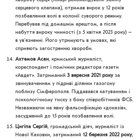
хворобу серця (лікарі рекомендували заміну
серцевого клапана), отримав вирок у 12 років
позбавлення волі в колонії суворого режиму.
Перебував під домашнім арештом, а після
набуття вироку чинності (з 5 квітня 2023 року) –
в ув’язненні. Його утримують в умовах, які
сприяють загостренню хвороби.
Ахтемов Асан
, кримський журналіст,
кореспондент і помічник редактора газети
«Авдет». Затриманий
3 вересня 2021 року
за
звинуваченням у підриві ділянки газогону
поблизу Сімферополя. Піддавався катуванням і
психологічному тиску з боку співробітників ФСБ.
Незважаючи на явну фальсифікацію «доказів»,
засуджений до 15 років позбавлення волі.
Цигіпа Сергій
, громадський діяч, журналіст із
Нової Каховки, затриманий
12 березня 2022 року
,