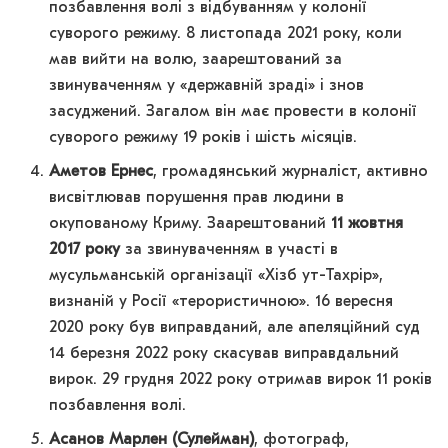
позбавлення волі з відбуванням у колонії
суворого режиму. 8 листопада 2021 року, коли
мав вийти на волю, заарештований за
звинуваченням у «державній зраді» і знов
засуджений. Загалом він має провести в колонії
суворого режиму 19 років і шість місяців.
Аметов Ернес
, громадянський журналіст, активно
висвітлював порушення прав людини в
окупованому Криму. Заарештований
11 жовтня
2017 року
за звинуваченням в участі в
мусульманській організації «Хізб ут-Тахрір»,
визнаній у Росії «терористичною». 16 вересня
2020 року був виправданий, але апеляційний суд
14 березня 2022 року скасував виправдальний
вирок. 29 грудня 2022 року отримав вирок 11 років
позбавлення волі.
Асанов Марлен (Сулейман)
, фотограф,