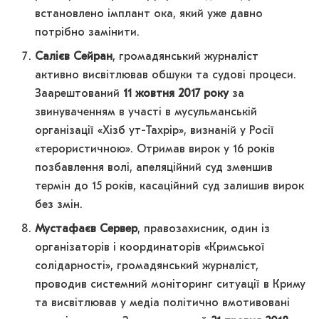
встановлено імплант ока, який уже давно
потрібно замінити.
Салієв Сейран
, громадянський журналіст
активно висвітлював обшуки та судові процеси.
Заарештований
11 жовтня 2017 року
за
звинуваченням в участі в мусульманській
організації «Хізб ут-Тахрір», визнаній у Росії
«терористичною». Отримав вирок у 16 років
позбавлення волі, апеляційний суд зменшив
термін до 15 років, касаційний суд залишив вирок
без змін.
Мустафаєв Сервер
, правозахисник, один із
організаторів і координаторів «Кримської
солідарності», громадянський журналіст,
проводив системний моніторинг ситуації в Криму
та висвітлював у медіа політично вмотивовані