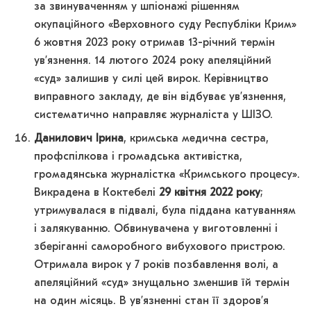
за звинуваченням у шпіонажі рішенням
окупаційного «Верховного суду Республіки Крим»
6 жовтня 2023 року отримав 13-річний термін
ув’язнення. 14 лютого 2024 року апеляційний
«суд» залишив у силі цей вирок. Керівництво
виправного закладу, де він відбуває ув’язнення,
систематично направляє журналіста у ШІЗО.
Данилович Ірина
, кримська медична сестра,
профспілкова і громадська активістка,
громадянська журналістка «Кримського процесу».
Викрадена в Коктебелі
29 квітня 2022 року
;
утримувалася в підвалі, була піддана катуванням
і залякуванню. Обвинувачена у виготовленні і
зберіганні саморобного вибухового пристрою.
Отримала вирок у 7 років позбавлення волі, а
апеляційний «суд» знущально зменшив їй термін
на один місяць. В ув’язненні стан її здоров’я