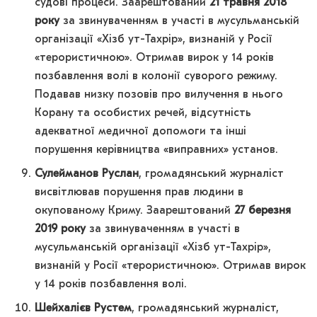
судові процеси. Заарештований
21 травня 2018
року
за звинуваченням в участі в мусульманській
організації «Хізб ут-Тахрір», визнаній у Росії
«терористичною». Отримав вирок у 14 років
позбавлення волі в колонії суворого режиму.
Подавав низку позовів про вилучення в нього
Корану та особистих речей, відсутність
адекватної медичної допомоги та інші
порушення керівництва «виправних» установ.
Сулейманов Руслан
, громадянський журналіст
висвітлював порушення прав людини в
окупованому Криму. Заарештований
27 березня
2019 року
за звинуваченням в участі в
мусульманській організації «Хізб ут-Тахрір»,
визнаній у Росії «терористичною». Отримав вирок
у 14 років позбавлення волі.
Шейхалієв Рустем
, громадянський журналіст,