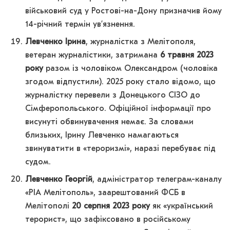
військовий суд у Ростові-на-Дону призначив йому
14-річний термін ув’язнення.
Левченко Ірина
, журналістка з Мелітополя,
ветеран журналістики, затримана
6 травня 2023
року
разом із чоловіком Олександром (чоловіка
згодом відпустили). 2025 року стало відомо, що
журналістку перевели з Донецького СІЗО до
Сімферопольського. Офіційної інформації про
висунуті обвинувачення немає. За словами
близьких, Ірину Левченко намагаються
звинуватити в «тероризмі», наразі перебуває під
судом.
Левченко Георгій
, адміністратор телеграм-каналу
«РІА Мелітополь», заарештований ФСБ в
Мелітополі
20
серпня 2023 року
як «український
терорист», що зафіксовано в російському