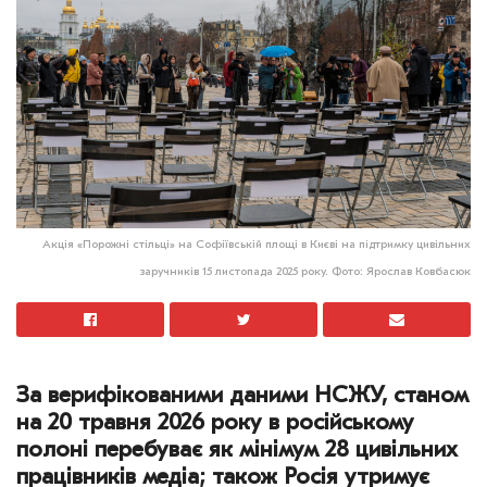
Акція «Порожні стільці» на Софіївській площі в Києві на підтримку цивільних
заручників 15 листопада 2025 року. Фото: Ярослав Ковбасюк
За верифікованими даними НСЖУ, станом
на 20 травня 2026 року в російському
полоні перебуває як мінімум 28 цивільних
працівників медіа; також Росія утримує