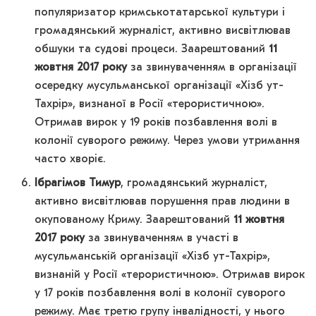
популяризатор кримськотатарської культури і
громадянський журналіст, активно висвітлював
обшуки та судові процеси. Заарештований
11
жовтня 2017 року
за звинуваченням в організації
осередку мусульманської організації «Хізб ут-
Тахрір», визнаної в Росії «терористичною».
Отримав вирок у 19 років позбавлення волі в
колонії суворого режиму. Через умови утримання
часто хворіє.
Ібрагімов Тимур
, громадянський журналіст,
активно висвітлював порушення прав людини в
окупованому Криму. Заарештований
11 жовтня
2017 року
за звинуваченням в участі в
мусульманській організації «Хізб ут-Тахрір»,
визнаній у Росії «терористичною». Отримав вирок
у 17 років позбавлення волі в колонії суворого
режиму. Має третю групу інвалідності, у нього