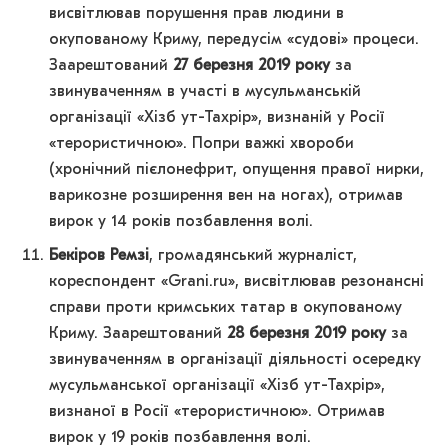
висвітлював порушення прав людини в
окупованому Криму, передусім «судові» процеси.
Заарештований
27 березня 2019 року
за
звинуваченням в участі в мусульманській
організації «Хізб ут-Тахрір», визнаній у Росії
«терористичною». Попри важкі хвороби
(хронічний пієлонефрит, опущення правої нирки,
варикозне розширення вен на ногах), отримав
вирок у 14 років позбавлення волі.
Бекіров Ремзі
, громадянський журналіст,
кореспондент «Grani.ru», висвітлював резонансні
справи проти кримських татар в окупованому
Криму. Заарештований
28 березня 2019 року
за
звинуваченням в організації діяльності осередку
мусульманської організації «Хізб ут-Тахрір»,
визнаної в Росії «терористичною». Отримав
вирок у 19 років позбавлення волі.