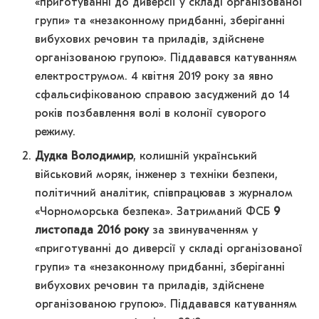
«приготуванні до диверсії у складі організованої
групи» та «незаконному придбанні, зберіганні
вибухових речовин та приладів, здійснене
організованою групою». Піддавався катуванням
електрострумом. 4 квітня 2019 року за явно
сфальсифікованою справою засуджений до 14
років позбавлення волі в колонії суворого
режиму.
Дудка Володимир
, колишній український
військовий моряк, інженер з техніки безпеки,
політичний аналітик, співпрацював з журналом
«Чорноморська безпека». Затриманий ФСБ
9
листопада 2016 року
за звинуваченням у
«приготуванні до диверсії у складі організованої
групи» та «незаконному придбанні, зберіганні
вибухових речовин та приладів, здійснене
організованою групою». Піддавався катуванням