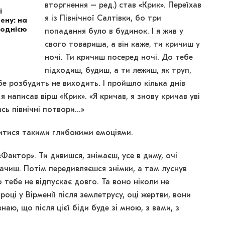
вторгнення – ред.) став «Крик». Переїхав
і
я із Північної Салтівки, бо три
ену: на
 однією
попадання було в будинок. І я жив у
свого товариша, а він каже, ти кричиш у
ночі. Ти кричиш посеред ночі. До тебе
підходиш, будиш, а ти лежиш, як труп,
бе розбудить не виходить. І пройшло кілька днів
я написав вірш «Крик». «Я кричав, я знову кричав уві
ись північні потвори…»
литися такими глибокими емоціями.
Фактор». Ти дивишся, знімаєш, усе в диму, очі
бачиш. Потім передивляєшся знімки, а там луснув
о тебе не відпускає довго. Та воно ніколи не
 році у Вірменії після землетрусу, оці жертви, вони
знаю, що після цієї біди буде зі мною, з вами, з