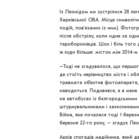
Із Леонідом ми зустрілися 28 лю
Харківської ОВА. Місце символіч
подій, пов’язаних із ним). Фотог
після обстрілу, коли одне за одн
тероборонівців. Шок і біль того 
ж куди більше: місток між 2014-м 
–Тоді не згадувалося, що першого
де стоїть керівництво міста і об
травмата об’єктив фотоапарата, 
наводиться. Подивився, а в мене
на автобусах із бєлгородськими
штурмувальниками і захисниками, 
Війна, яка почалася тоді 1 березн
березня 22-го року, – згадує Лео
Архів спогадів медійника, який д