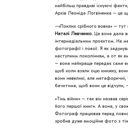
найбільш правдиві існуючі факти,
Архів Леоніда Логвіненка – це щ
–«Поклик срібного вовка» – тут 
Наталі Левченко
. Це вона дала в
інтермедіальним проєктом. На м
фотографії і поезії. Я як задум
наступним поколінням, а от як 
– вона найкраще передає саме ем
щоб коли взяли оцю книжку, вони
вони невеликі, але метафоричні, 
бачитиме, щоб вони це відчули,
«Тінь війни» – так він назвав се
його першої книги. А вона, у св
Фотограф працював перед повном
зробив дуже емоційне фото з тін