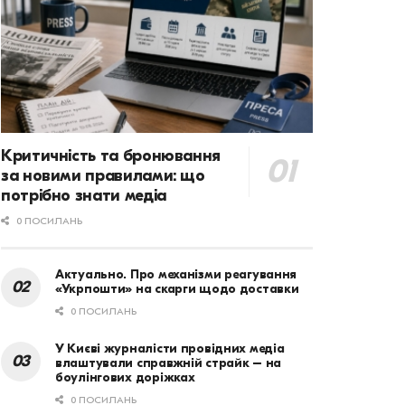
Критичність та бронювання
за новими правилами: що
потрібно знати медіа
0 ПОСИЛАНЬ
Актуально. Про механізми реагування
«Укрпошти» на скарги щодо доставки
0 ПОСИЛАНЬ
У Києві журналісти провідних медіа
влаштували справжній страйк – на
боулінгових доріжках
0 ПОСИЛАНЬ