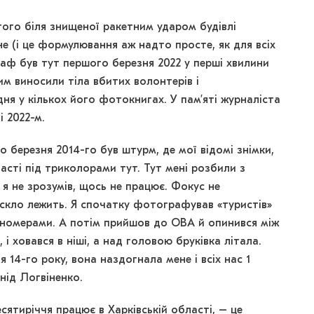
того біля знищеної ракетним ударом будівлі
не (і це формулювання аж надто просте, як для всіх
раф був тут першого березня 2022 у перші хвилини
им виносили тіла вбитих волонтерів і
дня у кількох його фотокнигах. У пам’яті журналіста
і 2022-м.
 березня 2014-го був штурм, де мої відомі знімки,
ласті під триколорами тут. Тут мені розбили з
я не зрозумів, щось не працює. Фокус не
 скло лежить. Я спочатку фотографував «туристів»
 номерами. А потім прийшов до ОВА й опинився між
і ховався в ніші, а над головою бруківка літала.
я 14-го року, вона наздогнала мене і всіх нас 1
нід Логвіненко.
есятиріччя працює в Харківській області, – це