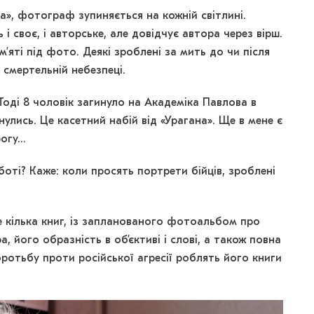
», фотограф зупиняється на кожній світлині.
 і своє, і авторське, але довідчує автора через вірш.
’яті під фото. Деякі зроблені за мить до чи після
у смертельній небезпеці.
оді 8 чоловік загинуло на Академіка Павлова в
нулись. Це касетний набій від «Урагана». Ще в мене є
рогу…
оті? Каже: коли просять портрети бійців, зроблені
ще кілька книг, із запланованого фотоальбом про
, його образність в об’єктиві і слові, а також повна
оротьбу проти російської агресії роблять його книги