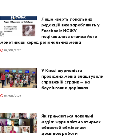
Лише чверть локальних
редакцій вже заробляють у
Facebook: НСЖУ
поцікавилася станом його
монетизації серед регіональних медіа
07/08/2026
У Києві журналісти
провідних медіа влаштували
справжній страйк – на
боулінгових доріжках
07/08/2026
Як тримаються локальні
медіа: журналісти чотирьох
областей обмінялися
досвідом роботи