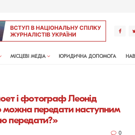
МIСЦЕВI МЕДIА
ЮРИДИЧНА ДОПОМОГА
НА
поет і фотограф Леонід
ю можна передати наступним
цію передати?»
0