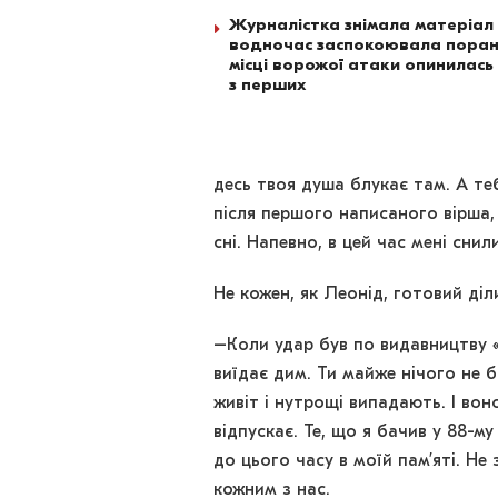
Журналістка знімала матеріал 
водночас заспокоювала поран
місці ворожої атаки опинилась
з перших
десь твоя душа блукає там. А те
після першого написаного вірша, 
сні. Напевно, в цей час мені снил
Не кожен, як Леонід, готовий ді
–Коли удар був по видавництву «
виїдає дим. Ти майже нічого не 
живіт і нутрощі випадають. І вон
відпускає. Те, що я бачив у 88-му
до цього часу в моїй пам’яті. Не 
кожним з нас.