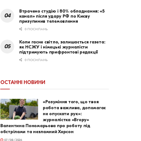
Втрачено студію і 80% обладнання: «5
канал» після удару РФ по Києву
призупинив телемовлення
0 ПОСИЛАНЬ
Коли гасне світло, залишається газета:
як НСЖУ і німецькі журналісти
підтримують прифронтові редакції
0 ПОСИЛАНЬ
ОСТАННІ НОВИНИ
«Розуміння того, що твоя
робота важлива, допомагає
не опускати рук»:
журналістка «Вгору»
Валентина Пономарьова про роботу під
обстрілами та незламний Херсон
07/08/2026