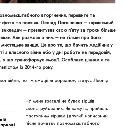
овномасштабного вторгнення, пережите та
у фото та поезіях. Леонід Логвіненко – харківський
 викладач – презентував свою п’яту за трохи більше
овка». Але розмова з ним – не тільки про його
 мистецьке явище. Це про те, що бачить медійник у
 з власного вікна або у дні роботи на передовій,
е, у що трансформує емоції. Особливо цінним є те,
алістом із 2014-го року.
кої війни, потім емоції «прорвало», згадує Леонід
–У мене взагалі не буває віршів
сконструйованих. Як кажуть, прийшло.
Наступним віршем (другий написаний
вій
після початку повномасштабного
Харкові