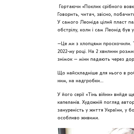
Гортаючи «Поклик срібного вовка
Говорить, читач, звісно, побачить
У самого Леоніда цілий пласт пам
обстрілу, коли і сам Леонід був 
–Це ми з хлопцями проскочили. Т
2022-му році. На 2 хвилини розми
знімок – міни падають через до
Що найскладніше для нього в роб
ним, на надгробки…
У його серії «Тінь війни» вийде 
капеланів. Художній погляд автора
зануреність у життя України, у б
особливо живими.