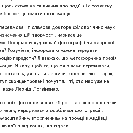
 щось схоже на свідчення про події в їх розвитку.
е більше, це факти плюс емоції.
передмова і післямова доктора філологічних наук
изначення цій творчості, називає це
ежі. Поєднання художньої фотографії чи жанрової
ував? Розумієте, інформацію можна передати
емоцію передати? Я вважаю, що метафорична поезія
оцію. Я хочу, щоб те, що ми з вами переживали,
 гортають, дивляться знімки, коли читають вірші,
тут сконцентровані почуття, і ті, хто нас уже не
 – каже Леонід Логвіненко.
рію своїх фотопоетичних збірок. Так пішло від назви
ою чергу, народилася з особливої фотографії.
асштабним вторгненням на промці в Авдіївці і
ню воїна від сонця, що сідало.