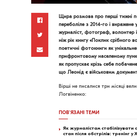
Щира розмова про перші тижні п
переболіле з 2014-го і виражене 
журналіст, фотограф, волонтер і
ніж рік книгу «Поклик срібного в
поетичні фотокниги як унікальне
прифронтовому населеному пункті
як пропускає крізь себе побачен
що Леонід є військовим документ
Вірші не писалися три місяці вели
Логвіненко:
ПОВ'ЯЗАНІ
ТЕМИ
Як журналістам стабілізувати с
стан після обстрілів: тренінг у 