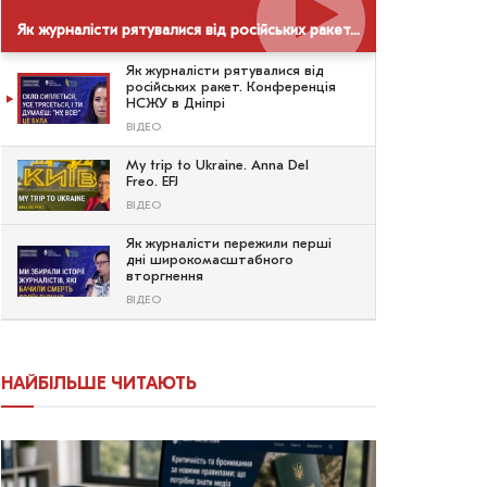
Як журналісти рятувалися від російських ракет. Конференція НСЖУ в Дніпрі
Як журналісти рятувалися від
російських ракет. Конференція
НСЖУ в Дніпрі
ВІДЕО
My trip to Ukraine. Anna Del
Freo. EFJ
ВІДЕО
Як журналісти пережили перші
дні широкомасштабного
вторгнення
ВІДЕО
НАЙБІЛЬШЕ ЧИТАЮТЬ