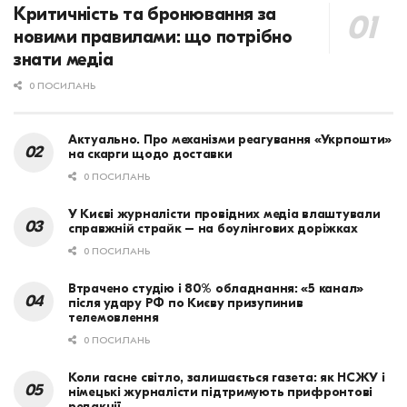
Критичність та бронювання за
новими правилами: що потрібно
знати медіа
0 ПОСИЛАНЬ
Актуально. Про механізми реагування «Укрпошти»
на скарги щодо доставки
0 ПОСИЛАНЬ
У Києві журналісти провідних медіа влаштували
справжній страйк – на боулінгових доріжках
0 ПОСИЛАНЬ
Втрачено студію і 80% обладнання: «5 канал»
після удару РФ по Києву призупинив
телемовлення
0 ПОСИЛАНЬ
Коли гасне світло, залишається газета: як НСЖУ і
німецькі журналісти підтримують прифронтові
редакції