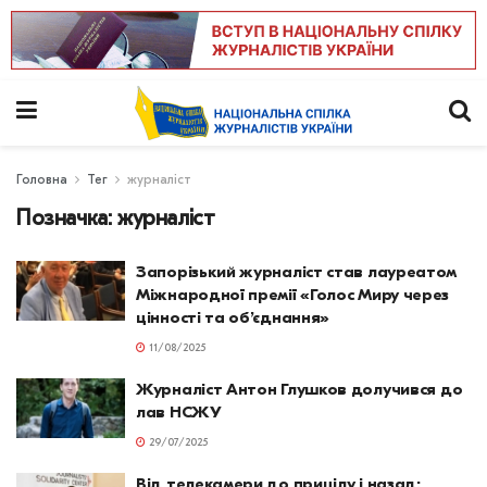
Головна
Тег
журналіст
Позначка:
журналіст
Запорізький журналіст став лауреатом
Міжнародної премії «Голос Миру через
цінності та об’єднання»
11/08/2025
Журналіст Антон Глушков долучився до
лав НСЖУ
29/07/2025
Від телекамери до прицілу і назад: