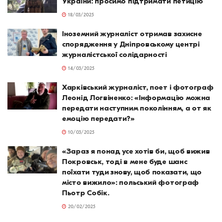
України: просимо підтримати петицію
18/03/2025
Іноземний журналіст отримав захисне
спорядження у Дніпровському центрі
журналістської солідарності
14/03/2025
Харківський журналіст, поет і фотограф
Леонід Логвіненко: «Інформацію можна
передати наступним поколінням, а от як
емоцію передати?»
10/03/2025
«Зараз я понад усе хотів би, щоб вижив
Покровськ, тоді в мене буде шанс
поїхати туди знову, щоб показати, що
місто вижило»: польський фотограф
Пьотр Собік.
20/02/2025