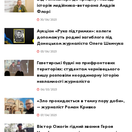
історія медійника-ветерана Андрія
Флорі
30/06/2025
Аукціон «Рука підтримки»: колеги
допоможуть родині загиблого під
Донецьком журналіста Олега Шемчука
03/06/2025
Газетярські будні на прифронтових
територіях: студентам чернівецького
вишу розповіли неординарну історію
незламності журналіста
06/05/2025
«Зло прокидається в темну пору доби»,
– журналіст Роман Кривко
07/04/2025
Віктор Ожогін гідний звання Героя