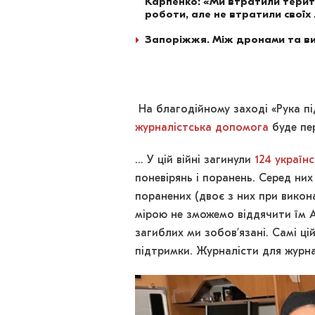
Карпенко: «Ми втратили тери
роботи, але не втратили своїх
Запоріжжя. Між дронами та 
На благодійному заході «Рука п
журналістська допомога
буде пе
… У цій війні загинули
124 україн
поневірянь і поранень. Серед них 
поранених (двоє з них при викон
мірою не зможемо віддячити їм Ал
загиблих ми зобов’язані. Самі ці
підтримки. Журналісти для журна