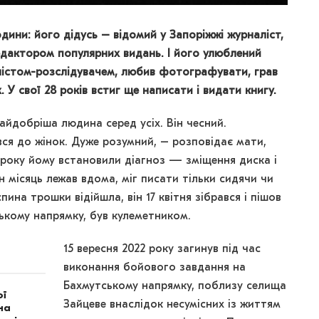
дини: його дідусь – відомий у Запоріжжі журналіст,
редактором популярних видань. І його улюблений
алістом-розслідувачем, любив фотографувати, грав
. У свої 28 років встиг ще написати і видати книгу.
айдобріша людина серед усіх. Він чесний.
ся до жінок. Дуже розумний, – розповідає мати,
 року йому встановили діагноз — зміщення диска і
ін місяць лежав вдома, міг писати тільки сидячи чи
пина трошки відійшла, він 17 квітня зібрався і пішов
кому напрямку, був кулеметником.
15 вересня 2022 року загинув під час
виконання бойового завдання на
Бахмутському напрямку, поблизу селища
ої
Зайцеве внаслідок несумісних із життям
на