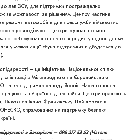
 до лав ЗСУ, для підтримки постраждалих
акож за можливості за рішенням Центру частина
на ремонт автомобіля для пресслужби військових
 кошти розподіляють Центри журналістської
 потреб журналістів та їхніх родин у відповідному
оги у межах акції «Рука підтримки» відбудеться до
).
лідарності – це ініціатива Національної спілки
а у співпраці з Міжнародною та Європейською
О та за підтримки народу Японії. Наша головна
 працюють в Україні під час війни. Центри працюють
рі, Львові та Івано-Франківську. Цей проєкт є
ЮНЕСКО, спрямованих на підтримку безпеки
країні.
лідарності в Запоріжжі – 096 277 53 52
(
Наталя