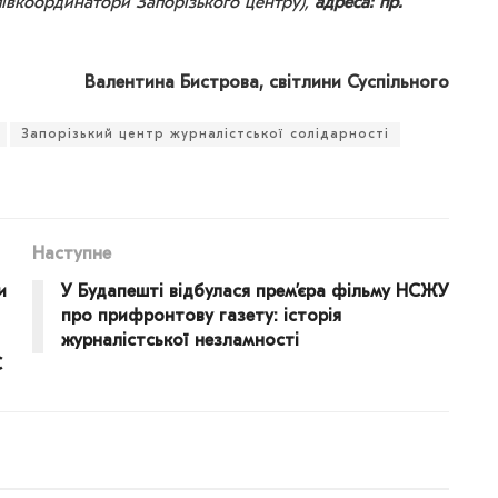
півкоординатори Запорізького центру),
адреса: пр.
Валентина Бистрова, світлини Суспільного
Запорізький центр журналістської солідарності
Наступне
и
У Будапешті відбулася прем’єра фільму НСЖУ
про прифронтову газету: історія
журналістської незламності
С