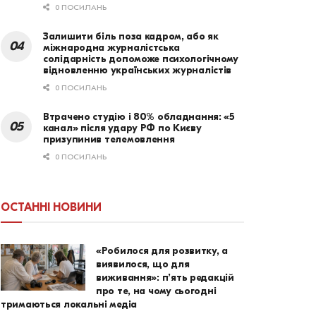
0 ПОСИЛАНЬ
Залишити біль поза кадром, або як
міжнародна журналістська
солідарність допоможе психологічному
відновленню українських журналістів
0 ПОСИЛАНЬ
Втрачено студію і 80% обладнання: «5
канал» після удару РФ по Києву
призупинив телемовлення
0 ПОСИЛАНЬ
ОСТАННІ НОВИНИ
«Робилося для розвитку, а
виявилося, що для
виживання»: п’ять редакцій
про те, на чому сьогодні
тримаються локальні медіа