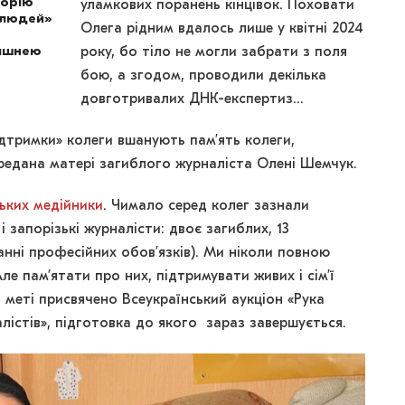
торію
уламкових поранень кінцівок. Поховати
 людей»
Олега рідним вдалось лише у квітні 2024
вишнею
року, бо тіло не могли забрати з поля
бою, а згодом, проводили декілька
довготривалих ДНК-експертиз…
ідтримки» колеги вшанують пам’ять колеги,
редана матері загиблого журналіста Олені Шемчук.
ських медійники
. Чимало серед колег зазнали
і запорізькі журналісти: двоє загиблих, 13
анні професійних обов’язків). Ми ніколи повною
е пам’ятати про них, підтримувати живих і сім’ї
й меті присвячено Всеукраїнський аукціон «Рука
лістів», підготовка до якого зараз завершується.