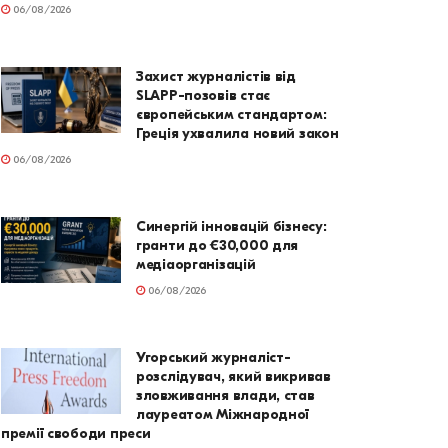
06/08/2026
Захист журналістів від
SLAPP-позовів стає
європейським стандартом:
Греція ухвалила новий закон
06/08/2026
Синергій інновацій бізнесу:
гранти до €30,000 для
медіаорганізацій
06/08/2026
Угорський журналіст-
розслідувач, який викривав
зловживання влади, став
лауреатом Міжнародної
премії свободи преси