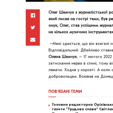
Олег Шемчук з журналістської ро
який писав на гострі теми, був 
онук, Олег, став успішним журн
на кількох музичних інструментах
–Мені здається, що він взагалі н
Відповідальний. Дбайливо ставив
Олена Шемчук.
– 17 лютого 2022
затискання нерва в спині, тому в
лежачи. Ходив у корсеті. А коли с
добровольцем. Воював на Донець
ПОВ'ЯЗАНІ
ТЕМИ
Головна редакторка Оріхівськ
газети “Трудова слава” Світла