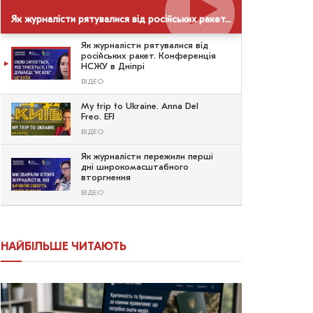
Як журналісти рятувалися від російських ракет. Конференція НСЖУ в Дніпрі
Як журналісти рятувалися від
російських ракет. Конференція
НСЖУ в Дніпрі
ВІДЕО
My trip to Ukraine. Anna Del
Freo. EFJ
ВІДЕО
Як журналісти пережили перші
дні широкомасштабного
вторгнення
ВІДЕО
НАЙБІЛЬШЕ ЧИТАЮТЬ