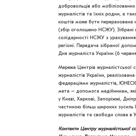
добровольців або мобілізованих
журналістів та їхніх родин, а т
коштів може бути перерахована 
(збір оголошено НСЖУ). Зібрані
солідарності НСЖУ з урахуванням
регіоні. Передача зібраної допом
Дня журналіста України (6 червня
Мережа Центрів журналістської со
журналістів України, реалізован
федераціями журналістів, ЮНЕСК
мета – допомога медійникам, які
у Києві, Харкові, Запоріжжі, Дніп
частиною більш широких зусиль 
журналістів та свободи слова в У
Контакти Центру журналістської со