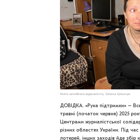
Мати загиблого журналіста, Олена Шемчук
ДОВІДКА. «Рука підтримки» – Все
травні (початок червня) 2025 рок
Центрами журналістської солідар
різних областях України. Під час
лотерей, інших заходів йде збір