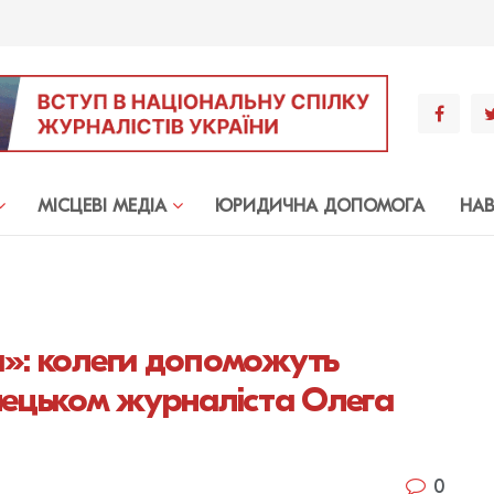
МIСЦЕВI МЕДIА
ЮРИДИЧНА ДОПОМОГА
НА
и»: колеги допоможуть
нецьком журналіста Олега
0