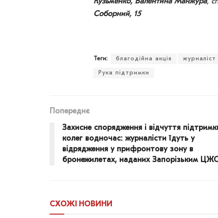
Кузьменко, Валентина Манжура
, с
Соборний, 15
Теги:
благодійна акція
журналіст
Рука підтримки
Попереднє
Захисне спорядження і відчуття підтримк
колег водночас: журналісти їдуть у
відрядження у прифронтову зону в
бронежилетах, наданих Запорізьким ЦЖ
СХОЖІ
НОВИНИ