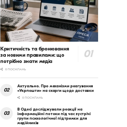
Критичність та бронювання
за новими правилами: що
потрібно знати медіа
0 ПОСИЛАНЬ
Актуально. Про механізми реагування
«Укрпошти» на скарги щодо доставки
0 ПОСИЛАНЬ
В Одесі досліджували реакції на
інформаційні потоки під час зустрічі
групи психологічної підтримки для
медійників