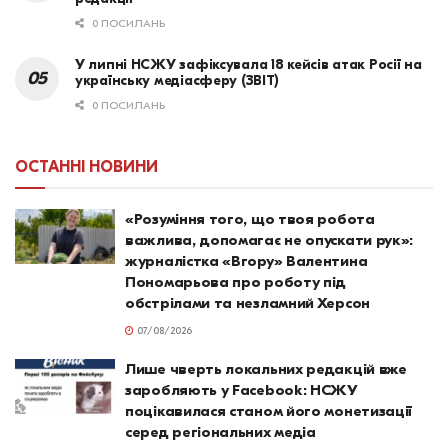
0 ПОСИЛАНЬ
У липні НСЖУ зафіксувала 18 кейсів атак Росії на
українську медіасферу (ЗВІТ)
0 ПОСИЛАНЬ
ОСТАННІ НОВИНИ
«Розуміння того, що твоя робота
важлива, допомагає не опускати рук»:
журналістка «Вгору» Валентина
Пономарьова про роботу під
обстрілами та незламний Херсон
07/08/2026
Лише чверть локальних редакцій вже
заробляють у Facebook: НСЖУ
поцікавилася станом його монетизації
серед регіональних медіа