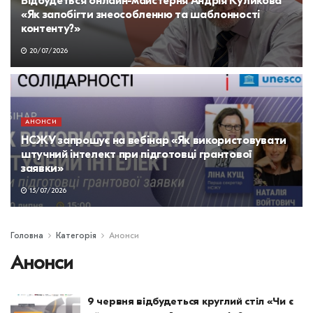
Відбудеться онлайн-майстерня Андрія Куликова
«Як запобігти знеособленню та шаблонності
контенту?»
20/07/2026
АНОНСИ
НСЖУ запрошує на вебінар «Як використовувати
штучний інтелект при підготовці грантової
заявки»
15/07/2026
Головна
Категорія
Анонси
Анонси
9 червня відбудеться круглий стіл «Чи є