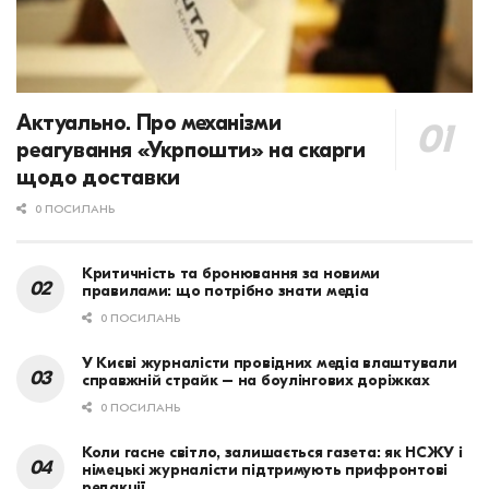
Актуально. Про механізми
реагування «Укрпошти» на скарги
щодо доставки
0 ПОСИЛАНЬ
Критичність та бронювання за новими
правилами: що потрібно знати медіа
0 ПОСИЛАНЬ
У Києві журналісти провідних медіа влаштували
справжній страйк – на боулінгових доріжках
0 ПОСИЛАНЬ
Коли гасне світло, залишається газета: як НСЖУ і
німецькі журналісти підтримують прифронтові
редакції