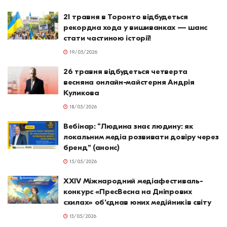
21 травня в Торонто відбудеться
рекордна хода у вишиванках — шанс
стати частиною історії!
19/05/2026
26 травня відбудеться четверта
весняна онлайн-майстерня Андрія
Куликова
18/05/2026
Вебінар: “Людина знає людину: як
локальним медіа розвивати довіру через
бренд” (анонс)
15/05/2026
XXIV Міжнародний медіафестиваль-
конкурс «ПресВесна на Дніпрових
схилах» об’єднав юних медійників світу
13/05/2026