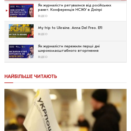
Як журналісти рятувалися від російських
ракет. Конференція НСЖУ в Дніпрі
ВІДЕО
My trip to Ukraine. Anna Del Freo. EFJ
ВІДЕО
Як журналісти пережили перші дні
широкомасштабного вторгнення
ВІДЕО
НАЙБІЛЬШЕ ЧИТАЮТЬ