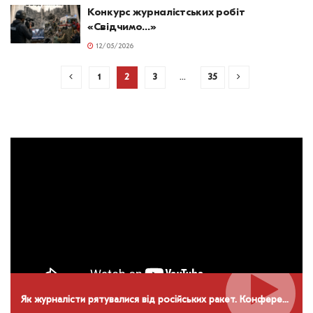
Конкурс журналістських робіт
«Свідчимо…»
12/05/2026
1
2
3
…
35
Як журналісти рятувалися від російських ракет. Конференція НСЖУ в Дніпрі