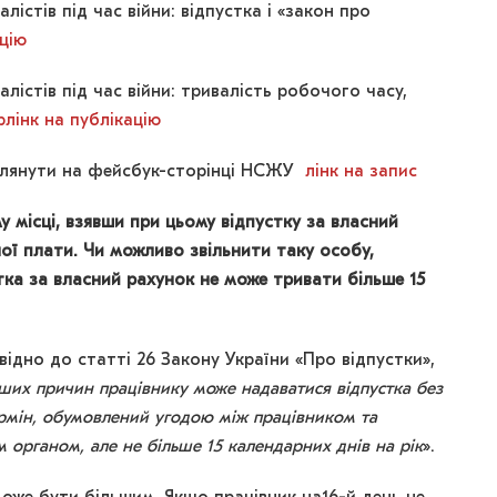
істів під час війни: відпустка і «закон про
ацію
істів під час війни: тривалість робочого часу,
рлінк на публікацію
еглянути на фейсбук-сторінці НСЖУ
лінк на запис
 місці, взявши при цьому відпустку за власний
ої плати. Чи можливо звільнити таку особу,
ка за власний рахунок не може тривати більше 15
ідно до статті 26 Закону України «Про відпустки»,
нших причин працівнику може надаватися відпустка без
ермін, обумовлений угодою між працівником та
органом, але не більше 15 календарних днів на рік
».