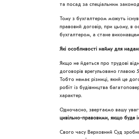
та посад за спеціальним законод
Тому з бухгалтером можуть існув
правовий договір, при цьому, в 
бухгалтером, а стане виконавцем
Які особливості найму для нада
Якщо не йдеться про трудові від
договорів врегульовано главою 5
Тобто немає різниці, який це дог
робіт із будівництва багатоповер
характер.
Одночасно, звертаємо вашу уваг
цивільно-правовими, якщо буде і
Свого часу Верховний Суд зроб