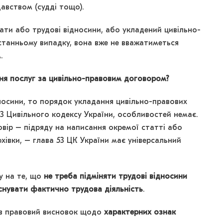
авством (судді тощо).
ати або трудові відносини, або укладений цивільно-
останньому випадку, вона вже не вважатиметься
.
ння послуг за цивільно-правовим договором?
носини, то порядок укладання цивільно-правових
3 Цивільного кодексу України, особливостей немає.
овір – підряду на написання окремої статті або
хівки, – глава 53 ЦК України має універсальний
у на те, що
не треба підміняти трудові відносини
снувати фактично трудова діяльність
.
ив правовий висновок щодо
характерних ознак