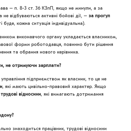
ава – п. 8-3 ст. 36 КЗпП, якщо не минули, а за
 не відбуваються активні бойові дії, –
за прогул
 буде, кожна ситуація індивідуальна).
івником виконавчого органу укладається власником,
равової форми роботодавця, повинно бути рішення
ьнення та обрання нового керівника.
и, не отримуючи зарплати?
управління підприємством як власник, то це не
и
, які мають цивільно-правовий характер. Якщо
е
трудові відносини
, які вимагають дотримання
рдону?
ально знаходиться працівник, трудові відносини