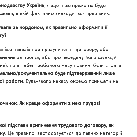
онодавству України
, якщо інше прямо не буде
жави, в якій фактично знаходиться працівник.
увала за кордоном, як правильно оформити її
ту?
ніше наказів про призупинення договору, або
льнення за прогул, або про передачу його функцій
ння), то в табелі робочого часу повинні були стояти
ально/документально буде підтверджений лише
ної роботи
. Будь-якого наказу окремо приймати не
починок. Як краще оформити з нею трудові
кої підстави припинення трудового договору, як
ку
. Це правило, застосовується до певних категорій