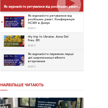
Як журналісти рятувалися від російських ракет. Конференція НСЖУ в Дніпрі
Як журналісти рятувалися від
російських ракет. Конференція
НСЖУ в Дніпрі
ВІДЕО
My trip to Ukraine. Anna Del
Freo. EFJ
ВІДЕО
Як журналісти пережили перші
дні широкомасштабного
вторгнення
ВІДЕО
НАЙБІЛЬШЕ ЧИТАЮТЬ