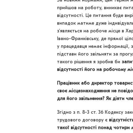
За новими нормами, цей термін м
прийшов на роботу, виникає пит
відсутності. Це питання буде ви
випадок матиме дуже індивідуал
з’являється на робоче місце в Ха
Івано-Франківську, де прямої ціл
у працедавця немає інформації, з 
підстави його звільняти за прог
такого рішення я зробив би
запи
відсутності його на робочому мі
Працівник або директор товарист
своє місцезнаходження не повідом
для його звільнення? Як діяти чл
Згідно з п. 8-3 ст. 36 Кодексу з
трудового договору є
відсутніст
такої відсутності понад чотири м