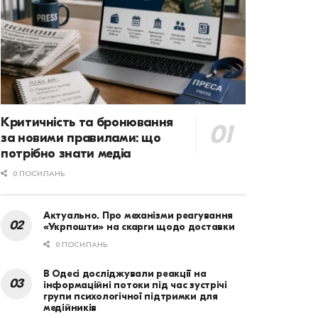
Критичність та бронювання
за новими правилами: що
потрібно знати медіа
0 ПОСИЛАНЬ
Актуально. Про механізми реагування
«Укрпошти» на скарги щодо доставки
0 ПОСИЛАНЬ
В Одесі досліджували реакції на
інформаційні потоки під час зустрічі
групи психологічної підтримки для
медійників