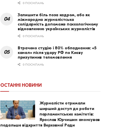
0 ПОСИЛАНЬ
Залишити біль поза кадром, або як
міжнародна журналістська
солідарність допоможе психологічному
відновленню українських журналістів
0 ПОСИЛАНЬ
Втрачено студію і 80% обладнання: «5
канал» після удару РФ по Києву
призупинив телемовлення
0 ПОСИЛАНЬ
ОСТАННІ НОВИНИ
Журналісти отримали
ширший доступ до роботи
парламентських комітетів:
Ярослав Юрчишин анонсував
подальше відкриття Верховної Ради