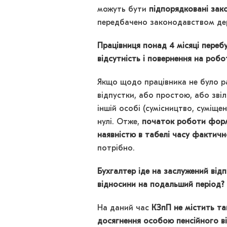
можуть бути
підпорядковані зак
передбачено законодавством дер
Працівниця понад 4 місяці переб
відсутність і повернення на робо
Якщо щодо працівника не було ра
відпустки, або простою, або зві
іншій особі (сумісництво, суміще
нулі. Отже,
початок роботи форм
наявністю в табелі часу фактич
потрібно.
Бухгалтер іде на заслужений від
відносини на подальший період?
На даний час
КЗпП не містить та
досягнення особою пенсійного ві