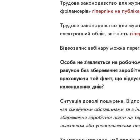
Трудове законодавство для журнал
фрілансерів»
гіперлінк на публік
Трудове законодавство для журнал
електронний облік, звітність
гіпе
Відеозапис вебінару можна пер
Особа не з’являється на робочому
рахунок без збереження заробітн
враховуючи той факт, що відпуст
календарних днів?
Ситуація доволі поширена. Відпов
«
за сімейними обставинами та з і
збереження заробітної плати на т
власником або уповноваженим ним 