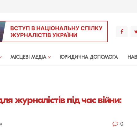
МIСЦЕВI МЕДIА
ЮРИДИЧНА ДОПОМОГА
НА
я журналістів під час війни:
0
ія