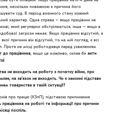
оже бути більшим. Якщо працівник на16-й день не
ання, наскільки поважною є причина його
рішувати суд. В період воєнного стану кожний
ьний характер. Одна справа – якщо працівник не
ркові, який регулярно обстрілюється, інша – якщо в
одобової загрози немає. Якщо працівник відсутній, а
якої причини він відсутній, то на мій погляд, є всі
ул. Проте на місці роботодавця перед ухваленням
т до працівника
, якщо це можливо, склав би
акти
сці
.
ва не виходить на роботу з початку війни, про
ляє, на зв’язок не виходить. Чи є законні підстави
енам товариства в такій ситуації?
аконів про працю (КЗпП), підставою припинення
ь працівника на роботі та інформації про причини
ісяці поспіль.