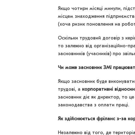
Якщо чотири місяці минули, підст
місцем знаходження підприємства
(хоча ризик поновлення на роботі
Оскільки трудовий договір з кер
то залежно від організаційно-п
засновників (учасників) про звіл
Чи може засновник ЗМІ працюват
Якщо засновник буде виконувати 
трудові, а
корпоративні відносин
засновник діє як директор, то ц
законодавства з оплати праці.
Як здійснюється фріланс з-за ко
Незалежно від того, де територі