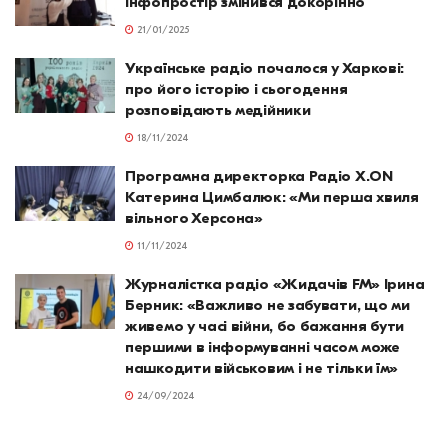
інфопростір змінився докорінно
21/01/2025
Українське радіо почалося у Харкові:
про його історію і сьогодення
розповідають медійники
18/11/2024
Програмна директорка Радіо X.ON
Катерина Цимбалюк: «Ми перша хвиля
вільного Херсона»
11/11/2024
Журналістка радіо «Жидачів FM» Ірина
Берник: «Важливо не забувати, що ми
живемо у часі війни, бо бажання бути
першими в інформуванні часом може
нашкодити військовим і не тільки їм»
24/09/2024