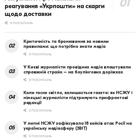
реагування «Укрпошти» на скарги
щодо доставки
0 ПОСИЛАНЬ
Критичність та бронювання за новими
правилами: що потрібно знати медіа
0 ПОСИЛАНЬ
У Києві журналісти провідних медіа влаштували
справжній страйк – на боулінгових доріжках
0 ПОСИЛАНЬ
Коли гасне світло, залишається газета: як НСЖУ і
німецькі журналісти підтримують прифронтові
редакції
0 ПОСИЛАНЬ
У липні НСЖУ зафіксувала 18 кейсів атак Росії на
українську медіасферу (ЗВІТ)
0 ПОСИЛАНЬ