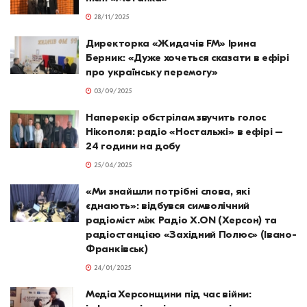
28/11/2025
Директорка «Жидачів FM» Ірина
Берник: «Дуже хочеться сказати в ефірі
про українську перемогу»
03/09/2025
Наперекір обстрілам звучить голос
Нікополя: радіо «Ностальжі» в ефірі –
24 години на добу
25/04/2025
«Ми знайшли потрібні слова, які
єднають»: відбувся символічний
радіоміст між Радіо X.ON (Херсон) та
радіостанцією «Західний Полюс» (Івано-
Франківськ)
24/01/2025
Медіа Херсонщини під час війни: