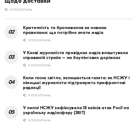
щодо доставки
0 ПОСИЛАНЬ
Критичність та бронювання за новими
правилами: що потрібно знати медіа
0 ПОСИЛАНЬ
У Києві журналісти провідних медіа влаштували
справжній страйк – на боулінгових доріжках
0 ПОСИЛАНЬ
Коли гасне світло, залишається газета: як НСЖУ і
німецькі журналісти підтримують прифронтові
редакції
0 ПОСИЛАНЬ
У липні НСЖУ зафіксувала 18 кейсів атак Росії на
українську медіасферу (ЗВІТ)
0 ПОСИЛАНЬ