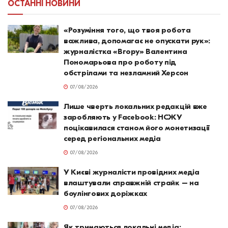
ОСТАННІ НОВИНИ
«Розуміння того, що твоя робота
важлива, допомагає не опускати рук»:
журналістка «Вгору» Валентина
Пономарьова про роботу під
обстрілами та незламний Херсон
07/08/2026
Лише чверть локальних редакцій вже
заробляють у Facebook: НСЖУ
поцікавилася станом його монетизації
серед регіональних медіа
07/08/2026
У Києві журналісти провідних медіа
влаштували справжній страйк – на
боулінгових доріжках
07/08/2026
Як тримаються локальні медіа: