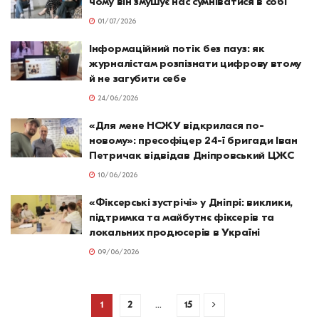
чому він змушує нас сумніватися в собі
01/07/2026
Інформаційний потік без пауз: як
журналістам розпізнати цифрову втому
й не загубити себе
24/06/2026
«Для мене НСЖУ відкрилася по-
новому»: пресофіцер 24-ї бригади Іван
Петричак відвідав Дніпровський ЦЖС
10/06/2026
«Фіксерські зустрічі» у Дніпрі: виклики,
підтримка та майбутнє фіксерів та
локальних продюсерів в Україні
09/06/2026
1
2
…
15