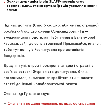
Захист журналістів від SLAPP-позовів стає
європейським стандартом: Греція ухвалила новий
закон
Під час допитів (було б смішно, аби не так страшно)
російський офіцер кричав Олександрові: «Ты –
американская подстилка! Тебя учили в Балтиморе!
Рассказывай, где есть атошники! Признавайся, иначе я
тебя тут кончу!» Розпитували про активістів,
бандерівців.
Дрімучі, тупі, отруєні роспропагандою і страшні у
своїх звірствах! Журналіста допитували, били,
погрожували, вимагали співробітничати – писати
статті до їхньої колаборантської газети.
Олександр Гунько згадує:
–
Окупанти не мали уявлення, як працює справжня