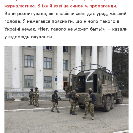
журналістика. В їхній уяві це синонім пропаганди
.
Вони розпитували, які вказівки мені дає уряд, міський
голова. Я намагався пояснити, що нічого такого в
Україні немає. «Нет, такого не может быть!», – казали
у відповідь окупанти.