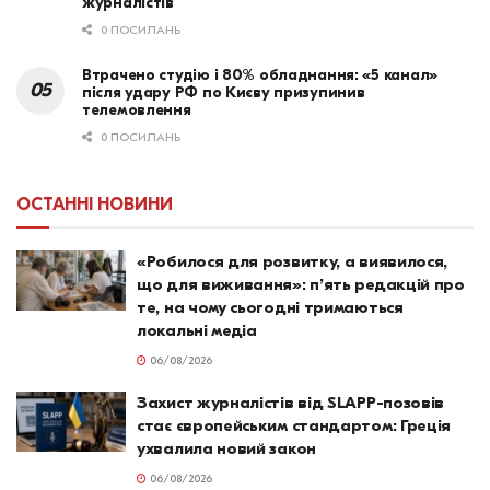
журналістів
0 ПОСИЛАНЬ
Втрачено студію і 80% обладнання: «5 канал»
після удару РФ по Києву призупинив
телемовлення
0 ПОСИЛАНЬ
ОСТАННІ НОВИНИ
«Робилося для розвитку, а виявилося,
що для виживання»: п’ять редакцій про
те, на чому сьогодні тримаються
локальні медіа
06/08/2026
Захист журналістів від SLAPP-позовів
стає європейським стандартом: Греція
ухвалила новий закон
06/08/2026