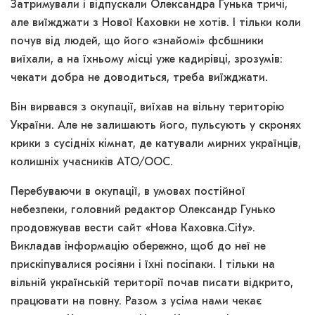
Затримували і відпускали Олександра Гунька тричі,
але виїжджати з Нової Каховки не хотів. І тільки коли
почув від людей, що його «знайомі» фсбшники
виїхали, а на їхньому місці уже кадирівці, зрозумів:
чекати добра не доводиться, треба виїжджати.
Він вирвався з окупації, виїхав на вільну територію
України. Але не залишають його, пульсують у скронях
крики з сусідніх кімнат, де катували мирних українців,
колишніх учасників АТО/ООС.
Перебуваючи в окупації, в умовах постійної
небезпеки, головний редактор Олександр Гунько
продовжував вести сайт «Нова Каховка.City».
Викладав інформацію обережно, щоб до неї не
прискіпувалися росіяни і їхні посіпаки. І тільки на
вільній українській території почав писати відкрито,
працювати на повну. Разом з усіма нами чекає