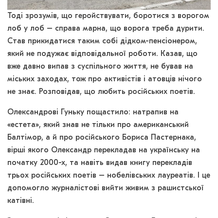
Тоді зрозумів, що геройствувати, боротися з ворогом
лоб у лоб – справа марна, що ворога треба дурити.
Став прикидатися таким собі дідком-пенсіонером,
який не подужає відповідальної роботи. Казав, що
вже давно випав з суспільного життя, не бував на
міських заходах, тож про активістів і атовців нічого
не знає. Розповідав, що любить російських поетів.
Олександрові Гуньку пощастило: натрапив на
«естета», який знав не тільки про американський
Балтімор, а й про російського Бориса Пастернака,
вірші якого Олександр перекладав на українську на
початку 2000-х, та навіть видав книгу перекладів
трьох російських поетів – нобелівських лауреатів. І це
допомогло журналістові вийти живим з рашистської
катівні.