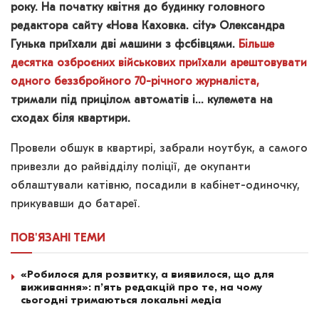
року. На початку квітня до будинку головного
редактора сайту «Нова Каховка. city» Олександра
Гунька приїхали дві машини з фсбівцями.
Більше
десятка озброєних військових приїхали арештовувати
одного беззбройного 70-річного журналіста,
тримали під прицілом автоматів і… кулемета на
сходах біля квартири.
Провели обшук в квартирі, забрали ноутбук, а самого
привезли до райвідділу поліції, де окупанти
облаштували катівню, посадили в кабінет-одиночку,
прикувавши до батареї.
ПОВ'ЯЗАНІ
ТЕМИ
«Робилося для розвитку, а виявилося, що для
виживання»: п’ять редакцій про те, на чому
сьогодні тримаються локальні медіа