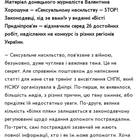
Матеріал донецького журналіста Валентина
Хорошуна – «Сексуальному насильству – STOP!
Законодавці, хід за вами!» у виданні «Вісті
Придніпров’я» – відзначили серед 26 достойних
робіт, надісланих на конкурс із різних регіонів
України.
– Сексуальне насильство, пов’язане з війною,
безумовно, дуже чутлива і важлива тема. Це не
секрет. Але справжнім поштовхом до написання
статті для мене став тренінг з висвітлення СНПК, який
НСЖУ організувала в Дніпрі. По-перше, як виявилося,
більшість медіа, з різних причин, цю тему оминає, або
приділяє їй недостатньо уваги. По-друге, велика
кількість «білих плям» залишається в законодавчому
регулюванні щодо надання допомоги постраждалим.
По-третє, самі постраждалі зазвичай не мають
повної інформації, хто і як їм може допомогти. Хоча