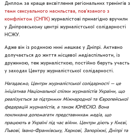
Диплом за краще висвітлення регіональних тренінгів з
теми сексуального насильства, пов’язаного з
конфліктом (СНПК)
журналістові принагідно вручили
у Дніпровському центрі журналістської солідарності
НСЖУ.
Адже він із родиною нині мешкає у Дніпрі. Активно
долучається до життя місцевої медіаспільноти, із
дружиною, теж журналісткою, постійно беруть участь
у заходах Центру журналістської солідарності.
Нагадаємо, Центри журналістської солідарності – це
ініціатива Національної спілки журналістів України, що
реалізується за підтримки Міжнародної та Європейської
федерацій журналістів, а також ЮНЕСКО. Вона
покликана допомагати представникам медіа, що
працюють в Україні під час війни. Центри діють у Києві,
Львові, Івано-Франківську, Харкові, Запоріжжі, Дніпрі та