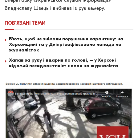
операторку «Української служби інформації»
Владиславу Швець і вибивав із рук камеру.
ПОВ'ЯЗАНІ
ТЕМИ
Б’ють, щоб не знімали порушення карантину: на
Херсонщині та у Дніпрі зафіксовано напади на
журналісток
Хапав за руку і вдарив по голові, – у Херсоні
відомий псевдоактивіст напав на журналіста