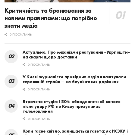
Критичність та бронювання за
новими правилами: що потрібно
знати медіа
0 ПОСИЛАНЬ
Актуально. Про механізми реагування «Укрпошти»
на скарги щодо доставки
0 ПОСИЛАНЬ
У Києві журналісти провідних медіа влаштували
справжній страйк – на боулінгових доріжках
0 ПОСИЛАНЬ
Втрачено студію і 80% обладнання: «5 канал»
після удару РФ по Києву призупинив
телемовлення
0 ПОСИЛАНЬ
Коли гасне світло, залишається газета: як НСЖУ і