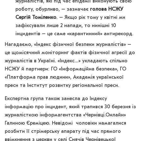
журналістів, які під час епідемії виконують свою
роботу, обурливо, – зазначає
голова НСЖУ
Сергій Томіленко
. – Якщо рік тому у квітні ми
зафіксували лише 2 напади, то нинішні 10
інцидентів – це саме «карантинний» антирекорд.
Нагадаємо, «Індекс фізичної безпеки журналістів» –
це щомісячний моніторинг фактів фізичної агресії до
журналістів в Україні. «Індекс…» укладають спільно
НСЖУ й партнери: ГО «Інформаційна безпека», ГО
«Платформа прав людини», Академія української
преси та Інститут розвитку регіональної преси.
Експертна група також занесла до Індексу
інформацію про інцидент, який трапився 30 березня із
журналісткою інформагентства «Чернівці.Онлайн»
Галиною Єреміцею. Невідомі чоловіки намагалися
розбити її стрімерську апарату під час прямого
ввімкнення з церкви у селі Снячів Чернівецької