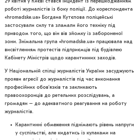
29 квітня у Києві стався інцидент із перешкоджанням
роботі журналістів із боку поліції. До кореспондента
«hromadske.ua» Богдана Кутєпова поліцейські
застосували силу та зламали його техніку під
приводом того, що він вів зйомку із забороненої
зони. Знімальна група «hromadske.ua» працювала над
висвітленням протестів підприємців під будівлею
Кабінету Міністрів щодо карантинних заходів.
У Національній спілці журналістів України засуджують
прояви агресії до журналістів під час виконання
професійних обов’язків та закликають
правоохоронців до ретельних розслідувань, а
громадян – до адекватного реагування на роботу
журналістів.
Карантинні обмеження піднімають рівень напруги
у суспільстві, але кидатись із кулаками на