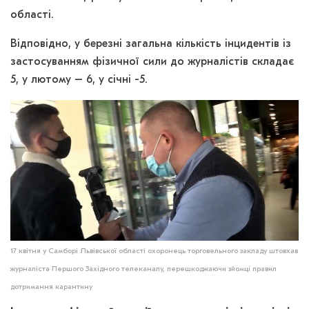
області.
Відповідно, у березні загальна кількість інцидентів із
застосуванням фізичної сили до журналістів складає
5, у лютому – 6, у січні -5.
17 квітня у Самборі Львівської області охоронець торговельного закладу штовхав
журналіста Першого Західного телеканалу, перешкоджаючи зйомці правил
дотримання карантину