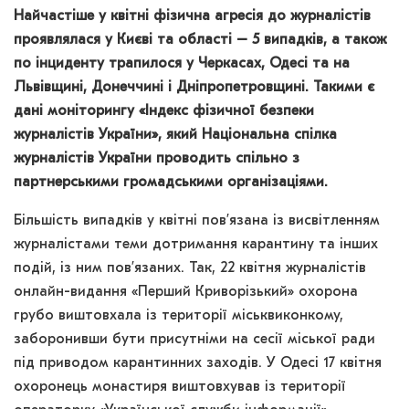
Найчастіше у квітні фізична агресія до журналістів
проявлялася у Києві та області – 5 випадків, а також
по інциденту трапилося у Черкасах, Одесі та на
Львівщині, Донеччині і Дніпропетровщині. Такими є
дані моніторингу «Індекс фізичної безпеки
журналістів України», який Національна спілка
журналістів України проводить спільно з
партнерськими громадськими організаціями.
Більшість випадків у квітні пов’язана із висвітленням
журналістами теми дотримання карантину та інших
подій, із ним пов’язаних. Так, 22 квітня журналістів
онлайн-видання «Перший Криворізький» охорона
грубо виштовхала із території міськвиконкому,
заборонивши бути присутніми на сесії міської ради
під приводом карантинних заходів. У Одесі 17 квітня
охоронець монастиря виштовхував із території