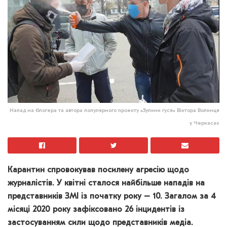
Напад на блогера та автора популярного проекту «Зупини гуся» Віктора Волинця
у Черкасах
Карантин спровокував посилену агресію щодо
журналістів. У квітні сталося найбільше нападів на
представників ЗМІ із початку року – 10. Загалом за 4
місяці 2020 року зафіксовано 26 інцидентів із
застосуванням сили щодо представників медіа.