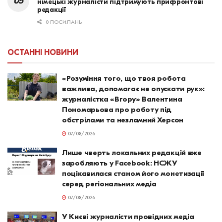
німецькі журналісти підтримують прифронтові
редакції
0 ПОСИЛАНЬ
ОСТАННІ НОВИНИ
«Розуміння того, що твоя робота
важлива, допомагає не опускати рук»:
журналістка «Вгору» Валентина
Пономарьова про роботу під
обстрілами та незламний Херсон
07/08/2026
Лише чверть локальних редакцій вже
заробляють у Facebook: НСЖУ
поцікавилася станом його монетизації
серед регіональних медіа
07/08/2026
У Києві журналісти провідних медіа