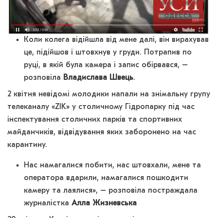
Коли колега відійшла від мене далі, він вирахував
це, підійшов і штовхнув у груди. Потрапив по
руці, в якій була камера і запис обірвався, –
розповіла
Владислава Швець
.
2 квітня невідомі молодики напали на знімальну групу
телеканалу «ZIK» у столичному Гідропарку під час
інспектування столичних парків та спортивних
майданчиків, відвідування яких заборонено на час
карантину.
Нас намагалися побити, нас штовхали, мене та
оператора вдарили, намагалися пошкодити
камеру та лаялися», – розповіла постраждала
журналістка
Алла Жизневська