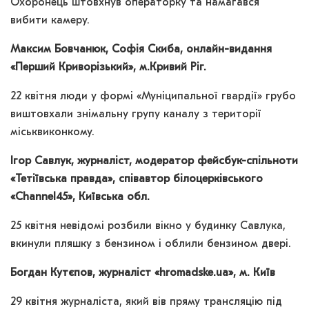
Охоронець штовхнув операторку та намагався
вибити камеру.
Максим Бовчанюк, Софія Скиба, онлайн-видання
«Перший Криворізький», м.Кривий Ріг.
22 квітня люди у формі «Муніципальної гвардії» грубо
виштовхали знімальну групу каналу з території
міськвиконкому.
Ігор Савлук, журналіст, модератор фейсбук-спільноти
«Тетіївська правда», співавтор білоцерківського
«Channel45», Київська обл.
25 квітня невідомі розбили вікно у будинку Савлука,
вкинули пляшку з бензином і облили бензином двері.
Богдан Кутєпов, журналіст «hromadske.ua», м. Київ
29 квітня журналіста, який вів пряму трансляцію під