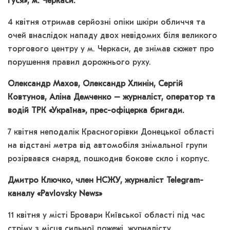
Гуся», м. Черкаси.
4 квітня отримав серйозні опіки шкіри обличчя та
очей внаслідок нападу двох невідомих біля великого
торгового центру у м. Черкаси, де знімав сюжет про
порушення правил дорожнього руху.
Олександр Махов, Олександр Хлинін, Сергій
Ковтунов, Аліна Демченко – журналіст, оператор та
водій ТРК «Україна», прес-офіцерка бригади.
7 квітня неподалік Красногорівки Донецької області
на відстані метра від автомобіля знімальної групи
розірвався снаряд, пошкодив бокове скло і корпус.
Дмитро Ключко, член НСЖУ, журналіст Telegram-
каналу «Pavlovsky News»
11 квітня у місті Бровари Київської області під час
стріму з місця сильної пожежі, журналісту