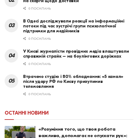
на скарги щодо доставки
0 ПОСИЛАНЬ
В Одесі досліджували реакції на інформаційні
потоки під час зустрічі групи психологічної
підтримки для медійників
0 ПОСИЛАНЬ
У Києві журналісти провідних медіа влаштували
справжній страйк – на боулінгових доріжках
0 ПОСИЛАНЬ
Втрачено студію і 80% обладнання: «5 канал»
після удару РФ по Києву призупинив
телемовлення
0 ПОСИЛАНЬ
ОСТАННІ НОВИНИ
«Розуміння того, що твоя робота
важлива, допомагає не опускати рук»: