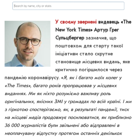
У своєму звернені
видавець «The
New York Times» Артур Грег
Сульцбергер
зазначив, що
поштовхом для старту такої
ініціативи стало скрутне
становище місцевих видань, яке
критично погіршилося через
пандемію коронавірусу. «
Я, як і багато моїх колег у
«The Times», багато років пропрацював у місцевих
виданнях. Ми як ніхто розуміємо важливу роль
оригінальних, якісних ЗМІ у громадах по всій країні. І ми
з гіркотою спостерігаємо, як, в результаті пандемії, тиск
на місцеві медіа продовжує посилюватися, як приблизно
36 000 журналістів були звільнені або відправлені в
неоплачувану відпустку протягом останніх декількох