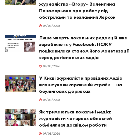
журналістка «Вгору» Валентина
Пономарьова про роботу під
обстрілами та незламний Херсон
07/08/2026
Лише чверть локальних редакцій вже
заробляють у Facebook: НСЖУ
поцікавилася станом його монетизації
серед регіональних медіа
07/08/2026
У Києві журналісти провідних медіа
влаштували справжній страйк – на
боулінгових доріжках
07/08/2026
Як тримаються локальні медіа:
журналісти чотирьох областей
обмінялися досвідом роботи
07/08/2026