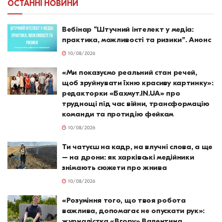
ОСТАННІ НОВИНИ
Вебінар “Штучний інтелект у медіа:
практика, можливості та ризики”. Анонс
10/08/2026
«Ми показуємо реальний стан речей,
щоб зруйнувати їхню красиву картинку»:
редакторки «Бахмут.IN.UA» про
труднощі під час війни, трансформацію
команди та протидію фейкам
10/08/2026
Ти чатуєш на кадр, на влучні слова, а ще
– на дрони: як харківські медійники
знімають сюжети про жнива
10/08/2026
«Розуміння того, що твоя робота
важлива, допомагає не опускати рук»:
журналістка «Вгору» Валентина