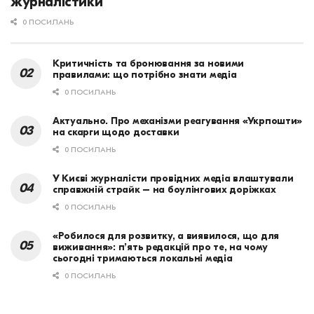
журналістики
0 ПОСИЛАНЬ
Критичність та бронювання за новими
правилами: що потрібно знати медіа
0 ПОСИЛАНЬ
Актуально. Про механізми реагування «Укрпошти»
на скарги щодо доставки
0 ПОСИЛАНЬ
У Києві журналісти провідних медіа влаштували
справжній страйк – на боулінгових доріжках
0 ПОСИЛАНЬ
«Робилося для розвитку, а виявилося, що для
виживання»: п’ять редакцій про те, на чому
сьогодні тримаються локальні медіа
0 ПОСИЛАНЬ