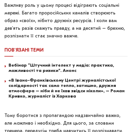
Важливу роль у цьому процесі відіграють соціальні
мережі. Багато проросійських каналів створюють
образ «своїх», нібито дружніх ресурсів. І коли вам
дев’ять разів скажуть правду, а на десятий – брехню,
розпізнати її стає значно важче.
ПОВ'ЯЗАНІ
ТЕМИ
Вебінар “Штучний інтелект у медіа: практика,
можливості та ризики”. Анонс
«В Івано-Франківському Центрі журналістської
солідарності так само тепло, затишно, дружня
атмосфера – ніби й не їхав звідси ніколи», – Роман
Кривко, журналіст із Харкова
Тому боротися з пропагандою надзвичайно важко,
але можливо і необхідно. Для цього, за словами
тренера, передусім треба навчитись її розпізнавати.