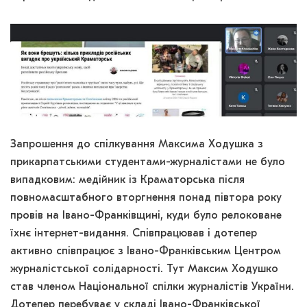
Запрошення до спілкування Максима Ходушка з
прикарпатськими студентами-журналістами не було
випадковим: медійник із Краматорська після
повномасштабного вторгнення понад півтора року
провів на Івано-Франківщині, куди було релоковане
їхнє інтернет-видання. Співпрацював і дотепер
активно співпрацює з Івано-Франківським Центром
журналістської солідарності. Тут Максим Ходушко
став членом Національної спілки журналістів України.
Дотепер перебуває у складі Івано-Франківської