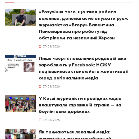
«Розуміння того, що твоя робота
важлива, допомагає не опускати рук»:
журналістка «Вгору» Валентина
Пономарьова про роботу під
обстрілами та незламний Херсон
07/08/2026
Лише чверть локальних редакцій вже
заробляють у Facebook: НСЖУ
поцікавилася станом його монетизації
серед регіональних медіа
07/08/2026
У Києві журналісти провідних медіа
влаштували справжній страйк – на
боулінгових доріжках
07/08/2026
Як тримаються локальні медіа:
журналісти чотирьох областей