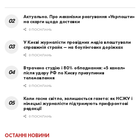
Актуально. Про механізми реагування «Укрпошти»
на скарги щодо доставки
0 ПОСИЛАНЬ
У Києві журналісти провідних медіа влаштували
справжній страйк – на боулінгових доріжках
0 ПОСИЛАНЬ
Втрачено студію і 80% обладнання: «5 канал»
після удару РФ по Києву призупинив
телемовлення
0 ПОСИЛАНЬ
Коли гасне світло, залишається газета: як НСЖУ і
німецькі журналісти підтримують прифронтові
редакції
0 ПОСИЛАНЬ
ОСТАННІ НОВИНИ