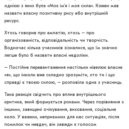
однією з яких була «Моє ім’я і моя сила». Кожен мав
назвати власну позитивну рису або внутрішній
ресурс.
Хтось говорив про емпатію, хтось – про
організованість, відповідальність чи творчість.
Водночас кілька учасників зізналися, що їм значно
легше було б назвати власні недоліки.
– Постійне перевантаження настільки нівелює власне
«я», що інколи вже складно зрозуміти, хто ти і що
справді є твоєю силою, – розповіла одна з учасниць.
Така реакція свідчить про вплив внутрішнього
критика, який формується роками. Через порівняння з
іншими, завищені очікування, виховання, соціальне
коло. У важких, неприємних для нас ситуаціях, після
помилок чи невдач, він завжди є голосом