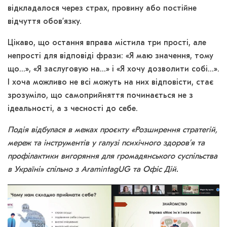
відкладалося через страх, провину або постійне
відчуття обов’язку.
Цікаво, що остання вправа містила три прості, але
непрості для відповіді фрази: «Я маю значення, тому
що…», «Я заслуговую на…» і «Я хочу дозволити собі…».
І хоча можливо не всі можуть на них відповісти, стає
зрозуміло, що самоприйняття починається не з
ідеальності, а з чесності до себе.
Подія відбулася в межах проєкту «Розширення стратегій,
мереж та інструментів у галузі психічного здоров’я та
профілактики вигоряння для громадянського суспільства
в Україні» спільно з AramintagUG та Офіс Дій.