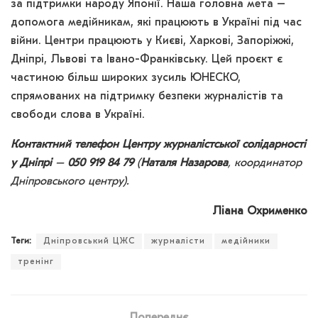
за підтримки народу Японії. Наша головна мета –
допомога медійникам, які працюють в Україні під час
війни. Центри працюють у Києві, Харкові, Запоріжжі,
Дніпрі, Львові та Івано-Франківську. Цей проєкт є
частиною більш широких зусиль ЮНЕСКО,
спрямованих на підтримку безпеки журналістів та
свободи слова в Україні.
Контактний телефон
Центру журналістської солідарності
у Дніпрі
–
050 919 84 79
(
Наталя Назарова
, координатор
Дніпровського центру).
Ліана Охрименко
Теги:
Дніпровський ЦЖС
журналісти
медійники
тренінг
Попереднє