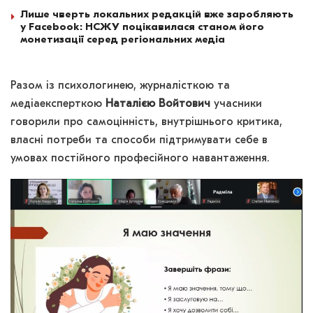
Лише чверть локальних редакцій вже заробляють
у Facebook: НСЖУ поцікавилася станом його
монетизації серед регіональних медіа
Разом із психологинею, журналісткою та
медіаексперткою
Наталією Войтович
учасники
говорили про самоцінність, внутрішнього критика,
власні потреби та способи підтримувати себе в
умовах постійного професійного навантаження.