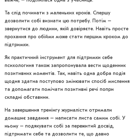
важче, – поділилася одна з учасниць.
Та слід починати з маленьких кроків. Спершу
дозволити собі визнати цю потребу. Потім –
звернутися до людини, якій довіряєте. Навіть просте
прохання про обійми може стати першим кроком до
підтримки.
Як практичний інструмент для підтримки себе
психологиня також запропонувала вести щоденник
позитивних моментів. Так, навіть одна добра подія
щодня здатна поступово змінювати спосіб мислення
та допомагати помічати позитивні речі попри
складні обставини.
На завершення тренінгу журналісти отримали
домашнє завдання – написати листа самим собі. У
ньому – подякувати собі за пережитий досвід,
підтримати себе та дозволити те, що давно