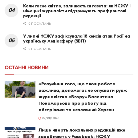
Коли гасне світло, залишається газета: як НСЖУ і
німецькі журналісти підтримують прифронтові
редакції
0 ПОСИЛАНЬ
У липні НСЖУ зафіксувала 18 кейсів атак Росії на
українську медіасферу (ЗВІТ)
0 ПОСИЛАНЬ
ОСТАННІ НОВИНИ
«Розуміння того, що твоя робота
важлива, допомагає не опускати рук»:
журналістка «Вгору» Валентина
Пономарьова про роботу під
обстрілами та незламний Херсон
07/08/2026
Лише чверть локальних редакцій вже
заробляють у Facebook: НСЖУ