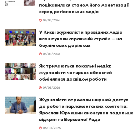
поцікавилася станом його монетизації
серед регіональних медіа
07/08/2026
У Києві журналісти провідних медіа
влаштували справжній страйк – на
боулінгових доріжках
07/08/2026
Як тримаються локальні медіа:
журналісти чотирьох областей
обмінялися досвідом роботи
07/08/2026
Журналісти отримали ширший доступ
до роботи парламентських комітетів:
Ярослав Юрчишин анонсував подальше
відкриття Верховної Ради
06/08/2026