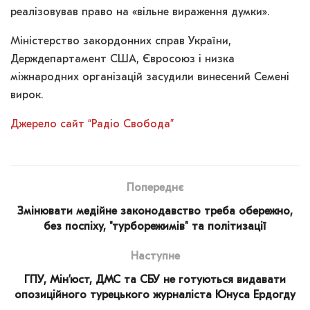
реалізовував право на «вільне вираження думки».
Міністерство закордонних справ України,
Держдепартамент США, Євросоюз і низка
міжнародних організацій засудили винесений Семені
вирок.
Джерело сайт “Радіо Свобода”
Попереднє
Змінювати медійне законодавство треба обережно,
без поспіху, "турборежимів" та політизації
Наступне
ГПУ, Мін’юст, ДМС та СБУ не готуються видавати
опозиційного турецького журналіста Юнуса Ердогду