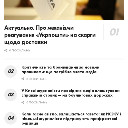
Актуально. Про механізми
реагування «Укрпошти» на скарги
щодо доставки
0 ПОСИЛАНЬ
Критичність та бронювання за новими
правилами: що потрібно знати медіа
0 ПОСИЛАНЬ
У Києві журналісти провідних медіа влаштували
справжній страйк – на боулінгових доріжках
0 ПОСИЛАНЬ
Коли гасне світло, залишається газета: як НСЖУ і
німецькі журналісти підтримують прифронтові
редакції