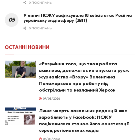
0 ПОСИЛАНЬ
У липні НСЖУ зафіксувала 18 кейсів атак Росії на
українську медіасферу (ЗВІТ)
0 ПОСИЛАНЬ
ОСТАННІ НОВИНИ
«Розуміння того, що твоя робота
важлива, допомагає не опускати рук»:
журналістка «Вгору» Валентина
Пономарьова про роботу під
обстрілами та незламний Херсон
07/08/2026
Лише чверть локальних редакцій вже
заробляють у Facebook: НСЖУ
поцікавилася станом його монетизації
серед регіональних медіа
07/08/2026