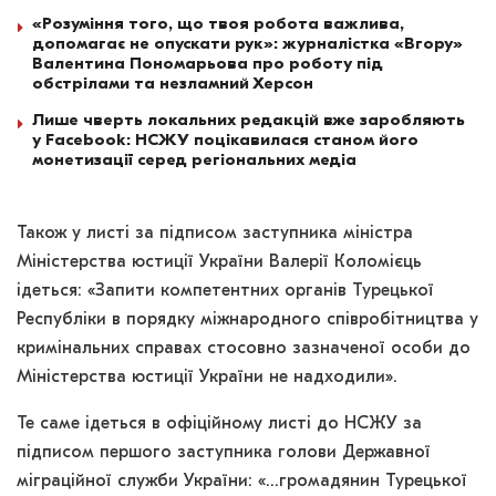
«Розуміння того, що твоя робота важлива,
допомагає не опускати рук»: журналістка «Вгору»
Валентина Пономарьова про роботу під
обстрілами та незламний Херсон
Лише чверть локальних редакцій вже заробляють
у Facebook: НСЖУ поцікавилася станом його
монетизації серед регіональних медіа
Також у листі за підписом заступника міністра
Міністерства юстиції України Валерії Коломієць
ідеться: «Запити компетентних органів Турецької
Республіки в порядку міжнародного співробітництва у
кримінальних справах стосовно зазначеної особи до
Міністерства юстиції України не надходили».
Те саме ідеться в офіційному листі до НСЖУ за
підписом першого заступника голови Державної
міграційної служби України: «…громадянин Турецької