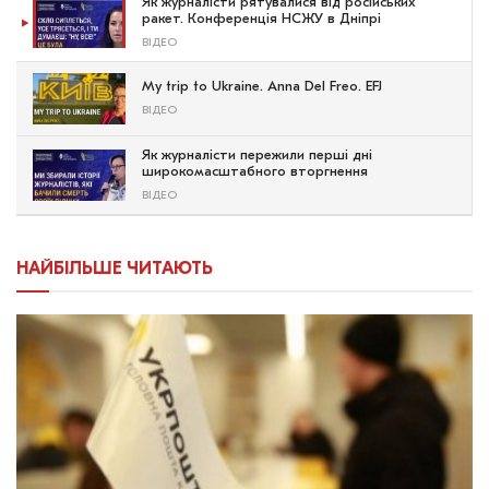
Як журналісти рятувалися від російських
ракет. Конференція НСЖУ в Дніпрі
ВІДЕО
My trip to Ukraine. Anna Del Freo. EFJ
ВІДЕО
Як журналісти пережили перші дні
широкомасштабного вторгнення
ВІДЕО
НАЙБІЛЬШЕ ЧИТАЮТЬ