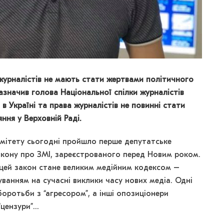
 журналістів не мають стати жертвами політичного
азначив голова Національної спілки журналістів
в Україні та права журналістів не повинні стати
ня у Верховній Раді.
омітету сьогодні пройшло перше депутатське
акону про ЗМІ, зареєстрованого перед Новим роком.
 цей закон стане великим медійним кодексом –
уванням на сучасні виклики часу нових медіа. Одні
оротьби з “агресором”, а інші опозиціонери
“цензури”…