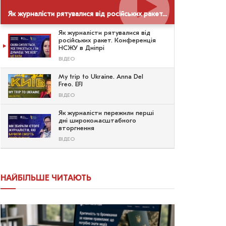
Як журналісти рятувалися від російських ракет. Конференція НСЖУ в Дніпрі
Як журналісти рятувалися від
російських ракет. Конференція
НСЖУ в Дніпрі
ВІДЕО
My trip to Ukraine. Anna Del
Freo. EFJ
ВІДЕО
Як журналісти пережили перші
дні широкомасштабного
вторгнення
ВІДЕО
НАЙБІЛЬШЕ ЧИТАЮТЬ