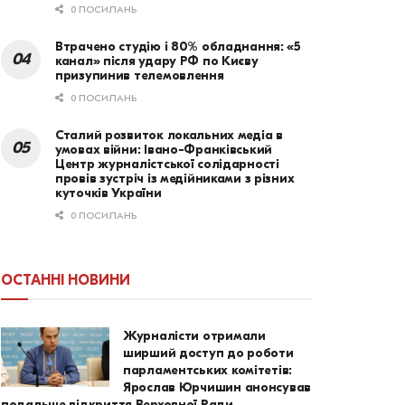
0 ПОСИЛАНЬ
Втрачено студію і 80% обладнання: «5
канал» після удару РФ по Києву
призупинив телемовлення
0 ПОСИЛАНЬ
Сталий розвиток локальних медіа в
умовах війни: Івано-Франківський
Центр журналістської солідарності
провів зустріч із медійниками з різних
куточків України
0 ПОСИЛАНЬ
ОСТАННІ НОВИНИ
Журналісти отримали
ширший доступ до роботи
парламентських комітетів:
Ярослав Юрчишин анонсував
подальше відкриття Верховної Ради