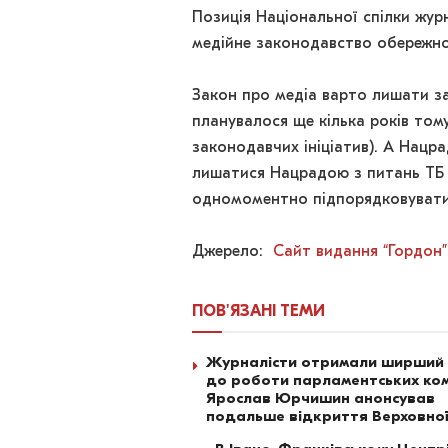
Позиція Національної спілки жур
медійне законодавство обережно, 
Закон про медіа варто лишати зак
планувалося ще кілька років том
законодавчих ініціатив). А Нацр
лишатися Нацрадою з питань ТБ і
одномоментно підпорядковуватиму
Джерело:
Сайт видання “Гордон”
ПОВ'ЯЗАНІ
ТЕМИ
Журналісти отримали ширший
до роботи парламентських ком
Ярослав Юрчишин анонсував
подальше відкриття Верховно