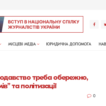
МIСЦЕВI МЕДIА
ЮРИДИЧНА ДОПОМОГА
НА
нодавство треба обережно,
ів” та політизації
0