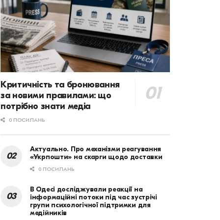
Критичність та бронювання
за новими правилами: що
потрібно знати медіа
0 ПОСИЛАНЬ
Актуально. Про механізми реагування
«Укрпошти» на скарги щодо доставки
0 ПОСИЛАНЬ
В Одесі досліджували реакції на
інформаційні потоки під час зустрічі
групи психологічної підтримки для
медійників