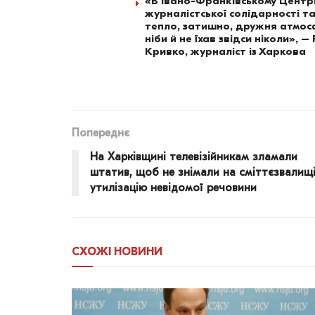
«В Івано-Франківському Центр
журналістської солідарності т
тепло, затишно, дружня атмо
ніби й не їхав звідси ніколи», –
Кривко, журналіст із Харкова
Попереднє
На Харківщині телевізійникам зламали
штатив, щоб не знімали на сміттєзвалищ
утилізацію невідомої речовини
СХОЖІ
НОВИНИ