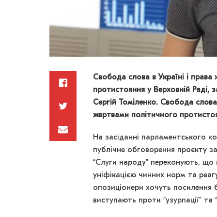
Свобода слова в Україні і права
протистояння у Верховній Раді, з
Сергій Томіленко. Свобода слова 
жертвами політичного протистоян
На засіданні парламентського к
публічне обговорення проєкту з
“Слуги народу” переконують, що
уніфікацією чинних норм та реаг
опозиціонери хочуть посилення б
виступають проти “узурпації” та 