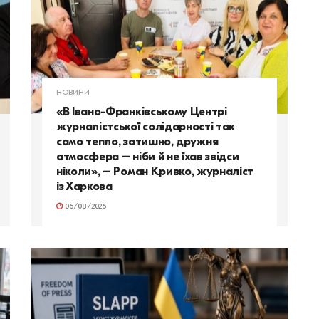
НОВИНИ
«В Івано-Франківському Центрі
журналістської солідарності так
само тепло, затишно, дружня
атмосфера – ніби й не їхав звідси
ніколи», – Роман Кривко, журналіст
із Харкова
06/08/2026