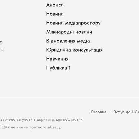
Анонси
Новини
Новини медіапростору
Міжнародні новини
Відновлення медіа
ю
ує
Юридична консультація
Навчання
Публікації
Головна
Вступ до Н
озволено за умови відкритого для пошукових
 НСЖУ не нижче третього абзацу.