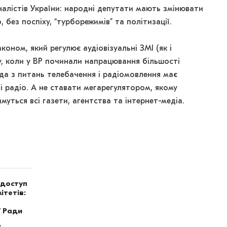
налістів України: народні депутати мають змінювати
без поспіху, “турборежимів” та політизації.
оном, який регулює аудіовізуальні ЗМІ (як і
у, коли у ВР починали напрацювання більшості
ада з питань телебачення і радіомовлення має
 радіо. А не ставати мегарегулятором, якому
ться всі газети, агентства та інтернет-медіа.
 доступ
ітетів:
ї Ради