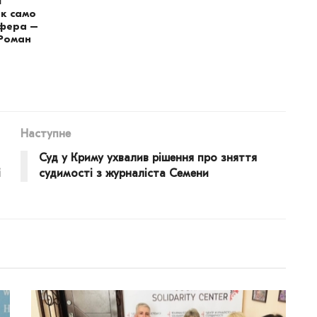
і
ак само
сфера –
 Роман
Наступне
Суд у Криму ухвалив рішення про зняття
і
судимості з журналіста Семени