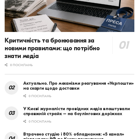
Критичність та бронювання за
новими правилами: що потрібно
знати медіа
0 ПОСИЛАНЬ
Актуально. Про механізми реагування «Укрпошти»
на скарги щодо доставки
0 ПОСИЛАНЬ
У Києві журналісти провідних медіа влаштували
справжній страйк – на боулінгових доріжках
0 ПОСИЛАНЬ
Втрачено студію і 80% обладнання: «5 канал»