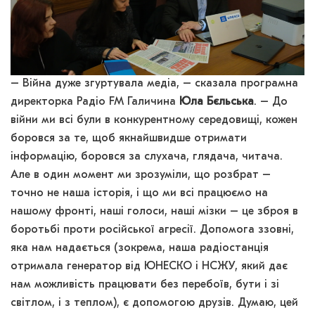
– Війна дуже згуртувала медіа, – сказала програмна
директорка Радіо FM Галичина
Юла Бєльська
. – До
війни ми всі були в конкурентному середовищі, кожен
боровся за те, щоб якнайшвидше отримати
інформацію, боровся за слухача, глядача, читача.
Але в один момент ми зрозуміли, що розбрат –
точно не наша історія, і що ми всі працюємо на
нашому фронті, наші голоси, наші мізки – це зброя в
боротьбі проти російської агресії. Допомога ззовні,
яка нам надається (зокрема, наша радіостанція
отримала генератор від ЮНЕСКО і НСЖУ, який дає
нам можливість працювати без перебоїв, бути і зі
світлом, і з теплом), є допомогою друзів. Думаю, цей