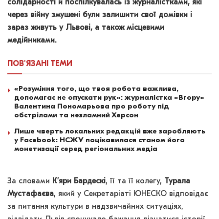
солідарності й поспілкувалась із журналістками, які
через війну змушені були залишити свої домівки і
зараз живуть у Львові, а також місцевими
медійниками.
ПОВ'ЯЗАНІ
ТЕМИ
«Розуміння того, що твоя робота важлива,
допомагає не опускати рук»: журналістка «Вгору»
Валентина Пономарьова про роботу під
обстрілами та незламний Херсон
Лише чверть локальних редакцій вже заробляють
у Facebook: НСЖУ поцікавилася станом його
монетизації серед регіональних медіа
За словами
К’яри Бардескі
, її та її колегу,
Турала
Мустафаєва
, який у Секретаріаті ЮНЕСКО відповідає
за питання культури в надзвичайних ситуаціях,