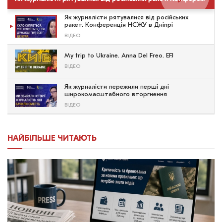
Як журналісти рятувалися від російських
ракет. Конференція НСЖУ в Дніпрі
ВІДЕО
My trip to Ukraine. Anna Del Freo. EFJ
ВІДЕО
Як журналісти пережили перші дні
широкомасштабного вторгнення
ВІДЕО
НАЙБІЛЬШЕ ЧИТАЮТЬ