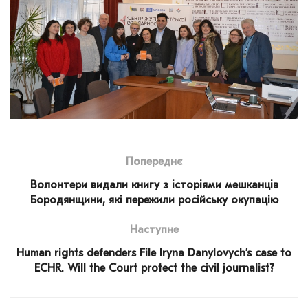
Попереднє
Волонтери видали книгу з історіями мешканців
Бородянщини, які пережили російську окупацію
Наступне
Human rights defenders File Iryna Danylovych’s case to
ECHR. Will the Court protect the civil journalist?