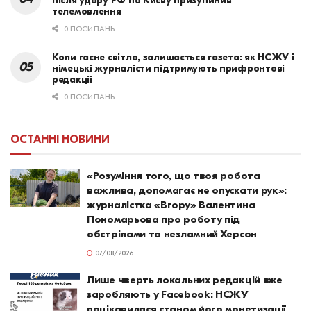
після удару РФ по Києву призупинив
телемовлення
0 ПОСИЛАНЬ
Коли гасне світло, залишається газета: як НСЖУ і
німецькі журналісти підтримують прифронтові
редакції
0 ПОСИЛАНЬ
ОСТАННІ НОВИНИ
«Розуміння того, що твоя робота
важлива, допомагає не опускати рук»:
журналістка «Вгору» Валентина
Пономарьова про роботу під
обстрілами та незламний Херсон
07/08/2026
Лише чверть локальних редакцій вже
заробляють у Facebook: НСЖУ
поцікавилася станом його монетизації