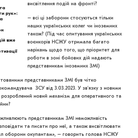
висвітлення подій на фронті?
ота
и рук»:
– всі ці заборони стосуються тільки
на
наших українських колег чи іноземних
он
також? (Під час опитування українських
ій вже
воєнкорів НСЖУ отримала багато
нарікань щодо того, що пріоритет для
тизації
роботи в зоні бойових дій надають
представникам іноземних ЗМІ)
тованими представниками ЗМІ був чітко
командувача ЗСУ від 3.03.2023. У зв’язку з новими
 розроблений новий механізм для оперативного та
ійни?
ожливлюють представникам ЗМІ неможливість
зповідати та писати про неї, а також висвітлювати
сил оборони окупантам», – говорить голова НСЖУ