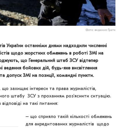
Фото: видання Ґрати
тів України останніми днями надходили численні
істів щодо жорстких обмежень в роботі ЗМІ на
ерджують, що Генеральний штаб ЗСУ відтепер
і ведення бойових дій, будь-яке висвітлення
 та допуск ЗМІ на позиції, командні пункти.
 що захищає інтереси та права журналістів,
ьного штабу ЗСУ з проханням роз’яснити ситуацію.
відповіді на такі питання:
– що сприяло такій кількості обмежень
для акредитованих журналістів щодо