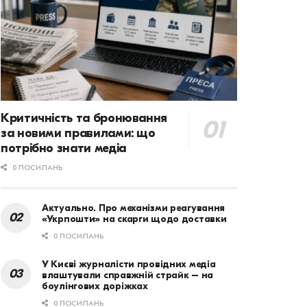
Критичність та бронювання
за новими правилами: що
потрібно знати медіа
0 ПОСИЛАНЬ
Актуально. Про механізми реагування
«Укрпошти» на скарги щодо доставки
0 ПОСИЛАНЬ
У Києві журналісти провідних медіа
влаштували справжній страйк – на
боулінгових доріжках
0 ПОСИЛАНЬ