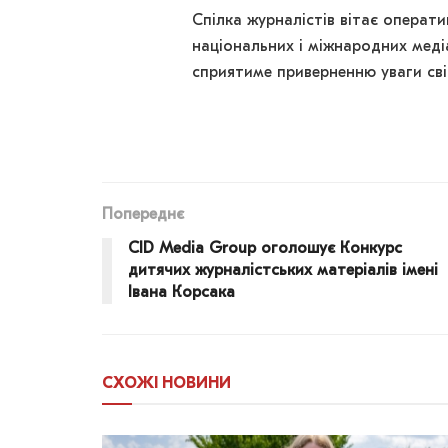
Спілка журналістів вітає операт
національних і міжнародних медіа
сприятиме приверненню уваги сві
Попереднє
CID Media Group оголошує Конкурс
дитячих журналістських матеріалів імені
Івана Корсака
СХОЖІ
НОВИНИ