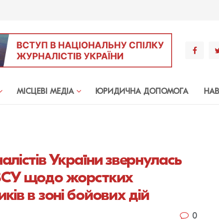
МIСЦЕВI МЕДIА
ЮРИДИЧНА ДОПОМОГА
НА
алістів України звернулась
 ЗСУ щодо жорстких
ків в зоні бойових дій
0