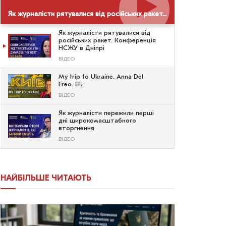
Як журналісти рятувалися від російських ракет. Конференція НСЖУ в Дніпрі
Як журналісти рятувалися від
російських ракет. Конференція
НСЖУ в Дніпрі
ВІДЕО
My trip to Ukraine. Anna Del
Freo. EFJ
ВІДЕО
Як журналісти пережили перші
дні широкомасштабного
вторгнення
ВІДЕО
НАЙБІЛЬШЕ ЧИТАЮТЬ