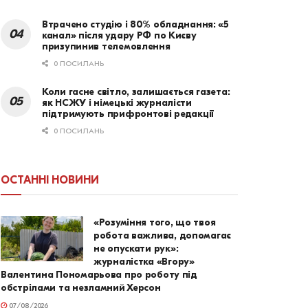
Втрачено студію і 80% обладнання: «5
канал» після удару РФ по Києву
призупинив телемовлення
0 ПОСИЛАНЬ
Коли гасне світло, залишається газета:
як НСЖУ і німецькі журналісти
підтримують прифронтові редакції
0 ПОСИЛАНЬ
ОСТАННІ НОВИНИ
«Розуміння того, що твоя
робота важлива, допомагає
не опускати рук»:
журналістка «Вгору»
Валентина Пономарьова про роботу під
обстрілами та незламний Херсон
07/08/2026