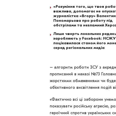
«Розуміння того, що твоя роб
важлива, допомагає не опускат
журналістка «Вгору» Валенти
Пономарьова про роботу під
обстрілами та незламний Херс
Лише чверть локальних редакц
заробляють у Facebook: НСЖУ
поцікавилася станом його моне
серед регіональних медіа
– алгоритм роботи ЗСУ з акреди
прописаний в наказі №73 Головно
жорсткими обмеженнями чи буде
об’єктивного висвітлення подій в
«Фактично всі ці заборони унем
показувати російську агресію, ро
героїчний спротив українських 