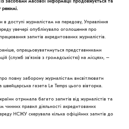
 із засобами масової інформації продовжується та
 режимі.
и в доступі журналістам на передову, Управління
середу увечері опублікувало оголошення про
працювання запитів акредитованих журналістів.
 і раніше, опрацьовуватимуться представниками
цій (служб зв’язків з громадськістю) на місцях», –
про повну заборону журналістам висвітлювати
 швейцарська газета Le Temps цього вівторка.
країни отримала багато запитів від журналістів та
ям чинних правил діяльності акредитованих
 середу НСЖУ скерувала кілька офіційних запитів до