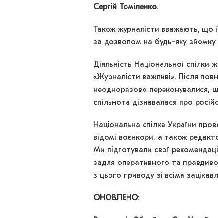
Сергій Томіленко
.
Також журналісти вважають, що 
за дозволом на будь-яку зйомку 
Діяльність Національної спілки ж
«Журналісти важливі». Після пов
неодноразово переконувалися, щ
спільнота дізнавалася про російс
Національна спілка України пров
відомі воєнкори, а також редакт
Ми підготували свої рекомендац
задля оперативного та правдивог
з цього приводу зі всіма зацікав
ОНОВЛЕНО
: