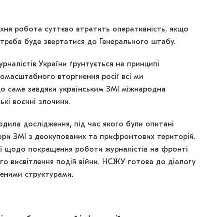
їхня робота суттєво втратить оперативність, якщо
треба буде звертатися до Генерального штабу.
урналістів України ґрунтується на принципі
номасштабного вторгнення росії всі ми
о саме завдяки українським ЗМІ міжнародна
ькі воєнні злочини.
одила дослідження, під час якого були опитані
ори ЗМІ з деокупованих та прифронтових територій.
ії щодо покращення роботи журналістів на фронті
о висвітлення подій війни. НСЖУ готова до діалогу
леними структурами.