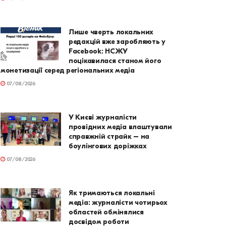
Лише чверть локальних
редакцій вже заробляють у
Facebook: НСЖУ
поцікавилася станом його
монетизації серед регіональних медіа
07/08/2026
У Києві журналісти
провідних медіа влаштували
справжній страйк – на
боулінгових доріжках
07/08/2026
Як тримаються локальні
медіа: журналісти чотирьох
областей обмінялися
досвідом роботи