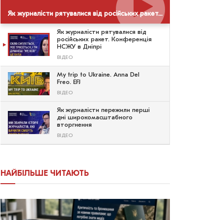
Як журналісти рятувалися від російських ракет. Конференція НСЖУ в Дніпрі
Як журналісти рятувалися від
російських ракет. Конференція
НСЖУ в Дніпрі
ВІДЕО
My trip to Ukraine. Anna Del
Freo. EFJ
ВІДЕО
Як журналісти пережили перші
дні широкомасштабного
вторгнення
ВІДЕО
НАЙБІЛЬШЕ ЧИТАЮТЬ