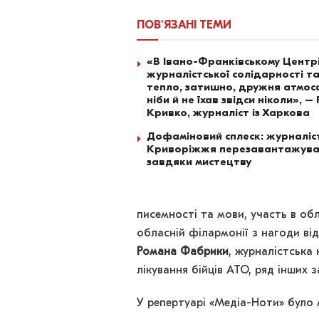
ПОВ'ЯЗАНІ
ТЕМИ
«В Івано-Франківському Центр
журналістської солідарності т
тепло, затишно, дружня атмо
ніби й не їхав звідси ніколи», –
Кривко, журналіст із Харкова
Дофаміновий сплеск: журналіс
Криворіжжя перезавантажува
завдяки мистецтву
писемності та мови, участь в обл
обласній філармонії з нагоди від
Романа Фабрики
, журналістська 
лікування бійців АТО, ряд інших з
У репертуарі «Медіа-Ноти» було 