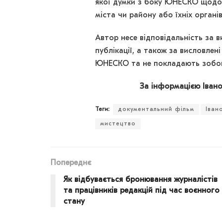
якої думки з боку ЮНЕСКО щодо п
міста чи району або їхніх органів
Автор несе відповідальність за в
публікації, а також за висловлені
ЮНЕСКО та не покладають зобов’
За інформацією Івано
Теги:
документальний фільм
Іван
мистецтво
Попереднє
Як відбувається бронювання журналістів
та працівників редакцій під час воєнного
стану