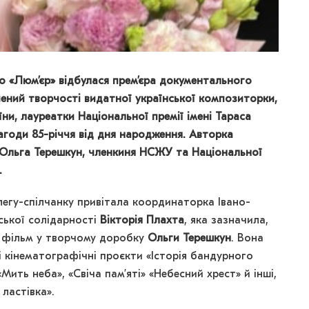
но «Люм’єр» відбулася премʼєра документального
ений творчості видатної української композиторки,
ни, лауреатки Національної премії імені Тараса
годи 85-річчя від дня народження. Авторка
 Ольга Терешкун, членкиня НСЖУ та Національної
и.
легу-спілчанку привітала координаторка Івано-
ської солідарності
Вікторія Плахта
, яка зазначила,
й фільм у творчому доробку
Ольги Терешкун
. Вона
і кінематографічні проєкти «Історія бандурного
Мить неба», «Свіча пам’яті» «Небесний хрест» й інші,
ластівка».