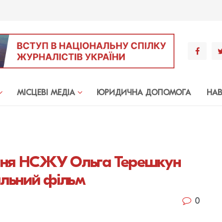
МIСЦЕВI МЕДIА
ЮРИДИЧНА ДОПОМОГА
НА
киня НСЖУ Ольга Терешкун
льний фільм
0