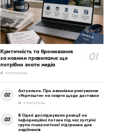
Критичність та бронювання
за новими правилами: що
потрібно знати медіа
0 ПОСИЛАНЬ
Актуально. Про механізми реагування
«Укрпошти» на скарги щодо доставки
0 ПОСИЛАНЬ
В Одесі досліджували реакції на
інформаційні потоки під час зустрічі
групи психологічної підтримки для
медійників