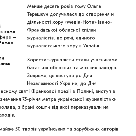
Майже десять років тому Ольга
Терешкун долучилася до створення й
діяльності хору «Медіа-Нота» Івано-
і
Франківської обласної спілки
ак само
сфера –
журналістів, до речі, єдиного
 Роман
журналістського хору в Україні.
ти
Хористи-журналісти стали учасниками
лись
багатьох обласних та міських заходів.
Зокрема, це виступи до Дня
Незалежності України, до Дня
асному святі Франкової поезії в Лолині, виступ в
значення 75-річчя метра української журналістики
коляда, зібрані кошти від якої переказували на
аходів.
майже 50 творів українських та зарубіжних авторів: