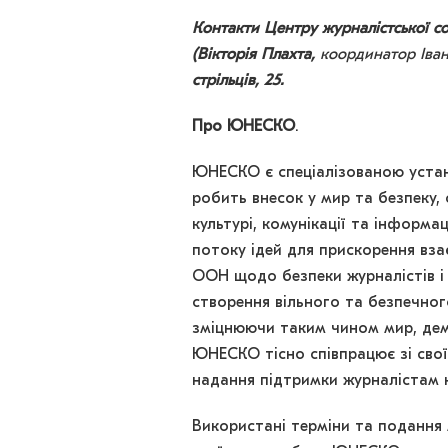
Контакти Центру журналістської со
(Вікторія Плахта,
координатор Іван
стрільців, 25.
Про ЮНЕСКО
.
ЮНЕСКО є спеціалізованою устан
робить внесок у мир та безпеку, 
культурі, комунікації та інформ
потоку ідей для прискорення вз
ООН щодо безпеки журналістів і
створення вільного та безпечного
зміцнюючи таким чином мир, демо
ЮНЕСКО тісно співпрацює зі свої
надання підтримки журналістам н
Використані терміни та подання м