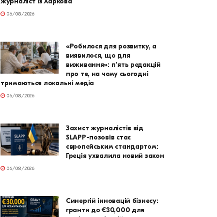
журналіст із Харкова
06/08/2026
«Робилося для розвитку, а
виявилося, що для
виживання»: п’ять редакцій
про те, на чому сьогодні
тримаються локальні медіа
06/08/2026
Захист журналістів від
SLAPP-позовів стає
європейським стандартом:
Греція ухвалила новий закон
06/08/2026
Синергій інновацій бізнесу:
гранти до €30,000 для