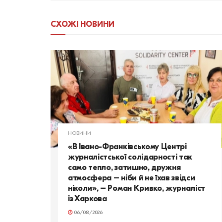
СХОЖІ
НОВИНИ
НОВИНИ
«В Івано-Франківському Центрі
журналістської солідарності так
само тепло, затишно, дружня
атмосфера – ніби й не їхав звідси
ніколи», – Роман Кривко, журналіст
із Харкова
06/08/2026