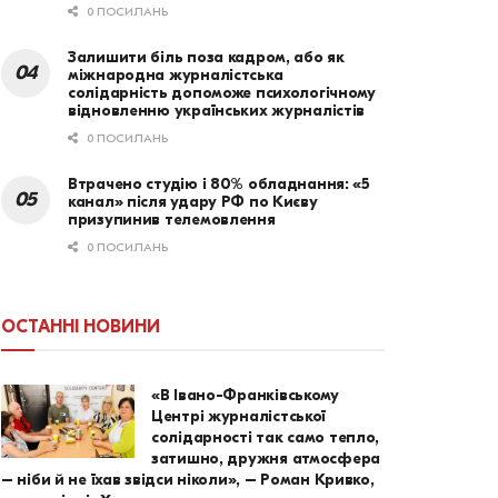
0 ПОСИЛАНЬ
Залишити біль поза кадром, або як
міжнародна журналістська
солідарність допоможе психологічному
відновленню українських журналістів
0 ПОСИЛАНЬ
Втрачено студію і 80% обладнання: «5
канал» після удару РФ по Києву
призупинив телемовлення
0 ПОСИЛАНЬ
ОСТАННІ НОВИНИ
«В Івано-Франківському
Центрі журналістської
солідарності так само тепло,
затишно, дружня атмосфера
– ніби й не їхав звідси ніколи», – Роман Кривко,