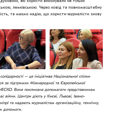
духовних, які хористи виконували не тільки
ською, лемківською. Через ковід та повномасштабну
ність, та маємо надію, що хористи-журналісти знову
солідарності – це ініціатива Національної спілки
ься за підтримки Міжнародної та Європейської
ЮНЕСКО. Вона покликана допомагати представникам
ас війни. Центри діють у Києві, Львові, Івано-
ніпрі та надають журналістам організаційну, технічну,
ди допомоги.