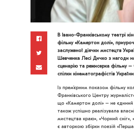
В Івано-Франківському театрі кі
фільму «Камертон долі», приуроч
заслуженої діячки мистецтв Украї
Шевченка Лесі Дичко з нагоди на
сценарію та режисерка фільму –
спілки кінематографістів Україн
Із прем’єрним показом фільму ко
Франківського Центру журналіст
що «Камертон долі» – не єдини
також успішно реалізувала власн
мистецтва краю», «Чорний сніг», «
є авторкою збірки поезій «Перша 