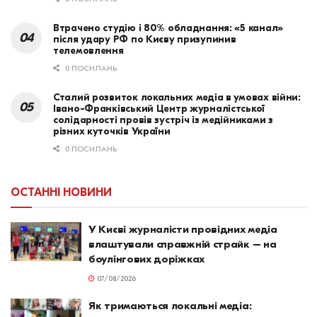
Втрачено студію і 80% обладнання: «5 канал»
після удару РФ по Києву призупинив
телемовлення
0 ПОСИЛАНЬ
Сталий розвиток локальних медіа в умовах війни:
Івано-Франківський Центр журналістської
солідарності провів зустріч із медійниками з
різних куточків України
0 ПОСИЛАНЬ
ОСТАННІ НОВИНИ
У Києві журналісти провідних медіа
влаштували справжній страйк – на
боулінгових доріжках
07/08/2026
Як тримаються локальні медіа: