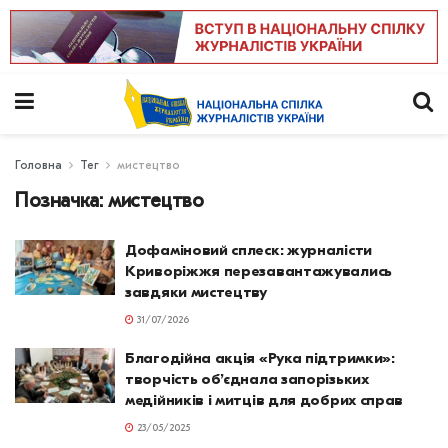
Головна
Тег
мистецтво
Позначка:
мистецтво
Дофаміновий сплеск: журналісти
Криворіжжя перезавантажувались
завдяки мистецтву
31/07/2026
Благодійна акція «Рука підтримки»:
творчість об’єднала запорізьких
медійників і митців для добрих справ
23/05/2025