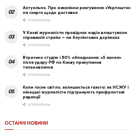
Актуально. Про механізми реагування «Укрпошти»
на скарги щодо доставки
0 ПОСИЛАНЬ
У Києві журналісти провідних медіа влаштували
справжній страйк – на боулінгових доріжках
0 ПОСИЛАНЬ
Втрачено студію і 80% обладнання: «5 канал»
після удару РФ по Києву призупинив
телемовлення
0 ПОСИЛАНЬ
Коли гасне світло, залишається газета: як НСЖУ і
німецькі журналісти підтримують прифронтові
редакції
0 ПОСИЛАНЬ
ОСТАННІ НОВИНИ