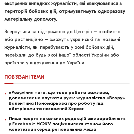
екстрених випадках журналісти, які евакуювалися з
територій бойових дій, отримуватимуть одноразову
матеріальну допомогу.
Звернутися за підтримкою до Центрів – особисто
або дистанційно – зможуть українські та іноземні
журналісти, які перебувають у зоні бойових дій,
переїхали до будь-якої іншої області України або
приїхали у відрядження до України.
ПОВ'ЯЗАНІ
ТЕМИ
«Розуміння того, що твоя робота важлива,
допомагає не опускати рук»: журналістка «Вгору»
Валентина Пономарьова про роботу під
обстрілами та незламний Херсон
Лише чверть локальних редакцій вже заробляють
у Facebook: НСЖУ поцікавилася станом його
монетизації серед регіональних медіа