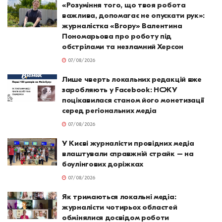
«Розуміння того, що твоя робота
важлива, допомагає не опускати рук»:
журналістка «Вгору» Валентина
Пономарьова про роботу під
обстрілами та незламний Херсон
07/08/2026
Лише чверть локальних редакцій вже
заробляють у Facebook: НСЖУ
поцікавилася станом його монетизації
серед регіональних медіа
07/08/2026
У Києві журналісти провідних медіа
влаштували справжній страйк – на
боулінгових доріжках
07/08/2026
Як тримаються локальні медіа:
журналісти чотирьох областей
обмінялися досвідом роботи