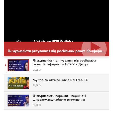
Як журналісти рятувалися від російських ракет. Конференція НСЖУ в Дніпрі
Як журналісти рятувалися від російських
ракет. Конференція НСЖУ в Дніпрі
ВІДЕО
My trip to Ukraine. Anna Del Freo. EFJ
ВІДЕО
Як журналісти пережили перші дні
широкомасштабного вторгнення
ВІДЕО