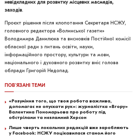
невідкладних для розвитку місцевих масмедіа,
заходів
.
Проєкт рішення після клопотання Секретаря НСЖУ,
головного редактора «Волинської газети»
Володимира Данилюка та висновків Постійної комісії
обласної ради з питань освіти, науки,
інформаційного простору, культури та мови,
національного і духовного розвитку вніс голова
облради Григорій Недопад.
ПОВ'ЯЗАНІ
ТЕМИ
«Розуміння того, що твоя робота важлива,
допомагає не опускати рук»: журналістка «Вгору»
Валентина Пономарьова про роботу під
обстрілами та незламний Херсон
Лише чверть локальних редакцій вже заробляють
у Facebook: НСЖУ поцікавилася станом його