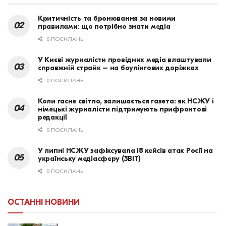
Критичність та бронювання за новими
правилами: що потрібно знати медіа
0 ПОСИЛАНЬ
У Києві журналісти провідних медіа влаштували
справжній страйк – на боулінгових доріжках
0 ПОСИЛАНЬ
Коли гасне світло, залишається газета: як НСЖУ і
німецькі журналісти підтримують прифронтові
редакції
0 ПОСИЛАНЬ
У липні НСЖУ зафіксувала 18 кейсів атак Росії на
українську медіасферу (ЗВІТ)
0 ПОСИЛАНЬ
ОСТАННІ НОВИНИ