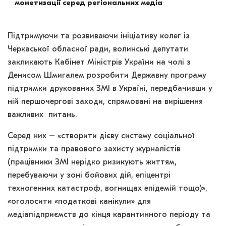
монетизації серед регіональних медіа
Підтримуючи та розвиваючи ініціативу колег із
Черкаської обласної ради, волинські депутати
закликають Кабінет Міністрів України на чолі з
Денисом Шмигалем розробити Державну програму
підтримки друкованих ЗМІ в Україні, передбачивши у
ній першочергові заходи, спрямовані на вирішення
важливих питань.
Серед них – «створити дієву систему соціальної
підтримки та правового захисту журналістів
(працівники ЗМІ нерідко ризикують життям,
перебуваючи у зоні бойових дій, епіцентрі
техногенних катастроф, вогнищах епідемій тощо)»,
«оголосити «податкові канікули» для
медіапідприємств до кінця карантинного періоду та