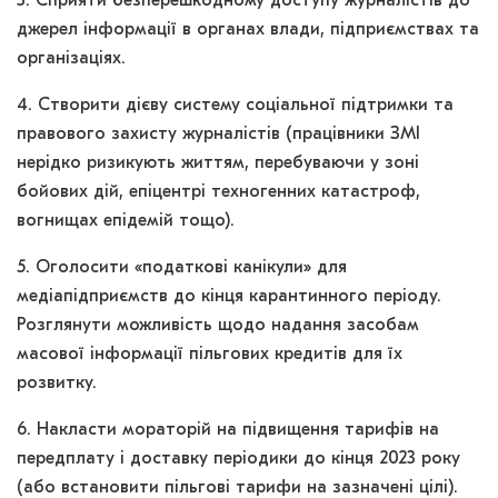
3. Сприяти безперешкодному доступу журналістів до
джерел інформації в органах влади, підприємствах та
організаціях.
4. Створити дієву систему соціальної підтримки та
правового захисту журналістів (працівники ЗМІ
нерідко ризикують життям, перебуваючи у зоні
бойових дій, епіцентрі техногенних катастроф,
вогнищах епідемій тощо).
5. Оголосити «податкові канікули» для
медіапідприємств до кінця карантинного періоду.
Розглянути можливість щодо надання засобам
масової інформації пільгових кредитів для їх
розвитку.
6. Накласти мораторій на підвищення тарифів на
передплату і доставку періодики до кінця 2023 року
(або встановити пільгові тарифи на зазначені цілі).