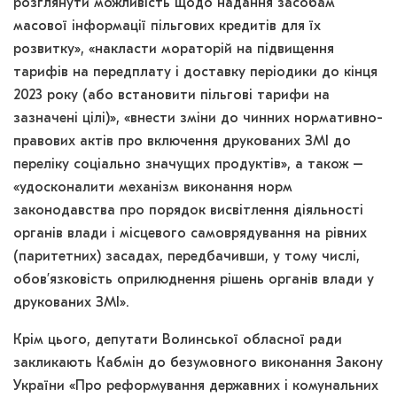
розглянути можливість щодо надання засобам
масової інформації пільгових кредитів для їх
розвитку», «накласти мораторій на підвищення
тарифів на передплату і доставку періодики до кінця
2023 року (або встановити пільгові тарифи на
зазначені цілі)», «внести зміни до чинних нормативно-
правових актів про включення друкованих ЗМІ до
переліку соціально значущих продуктів», а також –
«удосконалити механізм виконання норм
законодавства про порядок висвітлення діяльності
органів влади і місцевого самоврядування на рівних
(паритетних) засадах, передбачивши, у тому числі,
обов’язковість оприлюднення рішень органів влади у
друкованих ЗМІ».
Крім цього, депутати Волинської обласної ради
закликають Кабмін до безумовного виконання Закону
України «Про реформування державних і комунальних