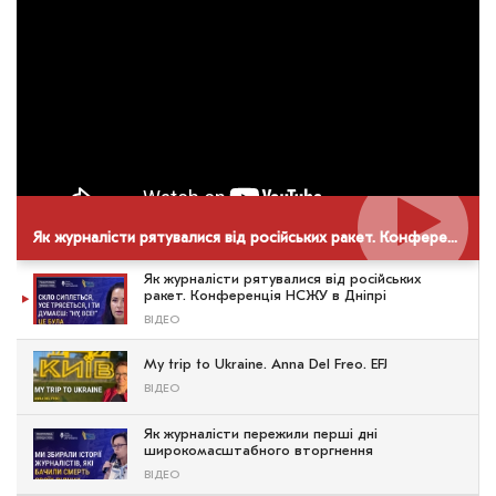
Як журналісти рятувалися від російських ракет. Конференція НСЖУ в Дніпрі
Як журналісти рятувалися від російських
ракет. Конференція НСЖУ в Дніпрі
ВІДЕО
My trip to Ukraine. Anna Del Freo. EFJ
ВІДЕО
Як журналісти пережили перші дні
широкомасштабного вторгнення
ВІДЕО