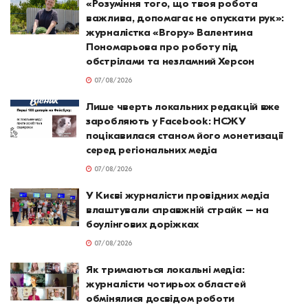
«Розуміння того, що твоя робота
важлива, допомагає не опускати рук»:
журналістка «Вгору» Валентина
Пономарьова про роботу під
обстрілами та незламний Херсон
07/08/2026
Лише чверть локальних редакцій вже
заробляють у Facebook: НСЖУ
поцікавилася станом його монетизації
серед регіональних медіа
07/08/2026
У Києві журналісти провідних медіа
влаштували справжній страйк – на
боулінгових доріжках
07/08/2026
Як тримаються локальні медіа:
журналісти чотирьох областей
обмінялися досвідом роботи