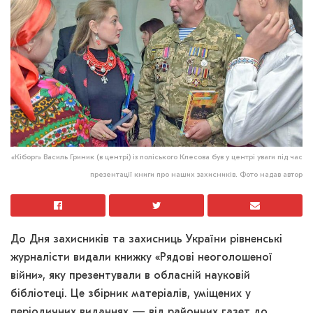
«Кіборг» Василь Гриник (в центрі) із поліського Клесова був у центрі уваги під час
презентації книги про наших захисників. Фото надав автор
До Дня захисників та захисниць України рівненські
журналісти видали книжку «Рядові неоголошеної
війни», яку презентували в обласній науковій
бібліотеці. Це збірник матеріалів, уміщених у
періодичних виданнях — від районних газет до