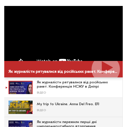
Як журналісти рятувалися від російських ракет. Конференція НСЖУ в Дніпрі
Як журналісти рятувалися від російських
ракет. Конференція НСЖУ в Дніпрі
ВІДЕО
My trip to Ukraine. Anna Del Freo. EFJ
ВІДЕО
Як журналісти пережили перші дні
широкомасштабного вторгнення