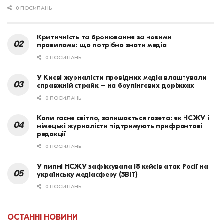
0 ПОСИЛАНЬ
Критичність та бронювання за новими
правилами: що потрібно знати медіа
0 ПОСИЛАНЬ
У Києві журналісти провідних медіа влаштували
справжній страйк – на боулінгових доріжках
0 ПОСИЛАНЬ
Коли гасне світло, залишається газета: як НСЖУ і
німецькі журналісти підтримують прифронтові
редакції
0 ПОСИЛАНЬ
У липні НСЖУ зафіксувала 18 кейсів атак Росії на
українську медіасферу (ЗВІТ)
0 ПОСИЛАНЬ
ОСТАННІ НОВИНИ