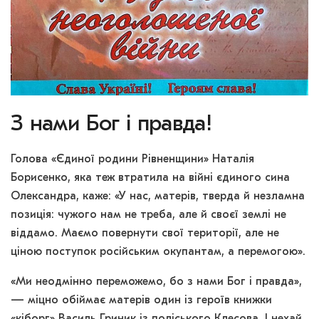
З нами Бог і правда!
Голова «Єдиної родини Рівненщини» Наталія
Борисенко, яка теж втратила на війні єдиного сина
Олександра, каже: «У нас, матерів, тверда й незламна
позиція: чужого нам не треба, але й своєї землі не
віддамо. Маємо повернути свої території, але не
ціною поступок російським окупантам, а перемогою».
«Ми неодмінно переможемо, бо з нами Бог і правда»,
— міцно обіймає матерів один із героїв книжки
«кіборг» Василь Гриник із поліського Клесова. І нехай