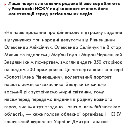
Лише чверть локальних редакцій вже заробляють
у Facebook: НСЖУ поцікавилася станом його
монетизації серед регіональних медіа
«На наше прохання про фінансову підтримку видання
відгукнулися три народні депутати від Рівненщини
Олександр Аліксійчук, Олександр Салійчук та Віктор
М’ялик та підприємці Мар’ян Года і Мирон Чернецький.
Завдяки їхнім пожертвам змогли видати 350 сторінок
накладом 500 примірників. Це четверта книжка в серії
«Золоті імена Рівненщини», колективний портрет
нашого земляка-захисника. Завдяки їм ми вже
восьмий рік зустрічаємо мирні світанки, тому
насамперед передамо видання в родину кожного
героя, чиє ім’я тут згадано. І звісно, всім бібліотекам
області», — каже голова обласної організації НСЖУ
заслужений журналіст України Дмитро Тарасюк.