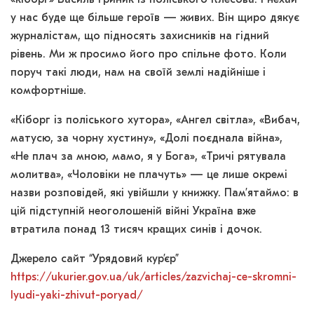
у нас буде ще більше героїв — живих. Він щиро дякує
журналістам, що підносять захисників на гідний
рівень. Ми ж просимо його про спільне фото. Коли
поруч такі люди, нам на своїй землі надійніше і
комфортніше.
«Кіборг із поліського хутора», «Ангел світла», «Вибач,
матусю, за чорну хустину», «Долі поєднала війна»,
«Не плач за мною, мамо, я у Бога», «Тричі рятувала
молитва», «Чоловіки не плачуть» — це лише окремі
назви розповідей, які увійшли у книжку. Пам’ятаймо: в
цій підступній неоголошеній війні Україна вже
втратила понад 13 тисяч кращих синів і дочок.
Джерело сайт “Урядовий кур’єр”
https://ukurier.gov.ua/uk/articles/zazvichaj-ce-skromni-
lyudi-yaki-zhivut-poryad/