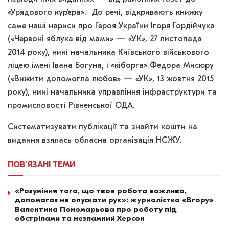
«Урядового кур’єра». До речі, відкривають книжку
саме наші нариси про Героя України Ігоря Гордійчука
(«Червоні яблука від мами» — «УК», 27 листопада
2014 року), нині начальника Київського військового
ліцею імені Івана Богуна, і «кіборга» Федора Мисюру
(«Вижити допомогла любов» — «УК», 13 жовтня 2015
року), нині начальника управління інфраструктури та
промисловості Рівненської ОДА.
Систематизувати публікації та знайти кошти на
видання взялась обласна організація НСЖУ.
ПОВ'ЯЗАНІ
ТЕМИ
«Розуміння того, що твоя робота важлива,
допомагає не опускати рук»: журналістка «Вгору»
Валентина Пономарьова про роботу під
обстрілами та незламний Херсон