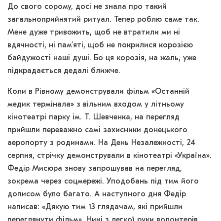
До свого сорому, досі не знала про такий
загальноприйнятий ритуал. Тепер роблю саме так.
Мене дуже тривожить, щоб не втратили ми ні
вдячності, ні пам’яті, щоб не покрилися корозією
байдужості наші душі. Бо ця корозія, на жаль, уже
підкрадається дедалі ближче.
Коли в Рівному демонстрували фільм «Останній
медик термінала» з вільним входом у літньому
кінотеатрі парку ім. Т. Шевченка, на перегляд
прийшли переважно самі захисники донецького
аеропорту з родинами. На День Незалежності, 24
серпня, стрічку демонстрували в кінотеатрі «Україна».
Федір Мисюра знову запрошував на перегляд,
зокрема через соцмережі. Уподобань під тим його
дописом було багато. А наступного дня Федір
написав: «Дякую тим 13 глядачам, які прийшли
переглянути фільм». Нині з легкої руки волонтерів