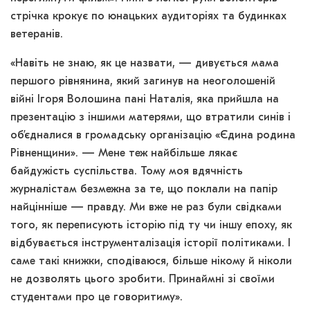
стрічка крокує по юнацьких аудиторіях та будинках
ветеранів.
«Навіть не знаю, як це назвати, — дивується мама
першого рівнянина, який загинув на неоголошеній
війні Ігоря Волошина пані Наталія, яка прийшла на
презентацію з іншими матерями, що втратили синів і
об’єдналися в громадську організацію «Єдина родина
Рівненщини». — Мене теж найбільше лякає
байдужість суспільства. Тому моя вдячність
журналістам безмежна за те, що поклали на папір
найцінніше — правду. Ми вже не раз були свідками
того, як переписують історію під ту чи іншу епоху, як
відбувається інструменталізація історії політиками. І
саме такі книжки, сподіваюся, більше нікому й ніколи
не дозволять цього зробити. Принаймні зі своїми
студентами про це говоритиму».