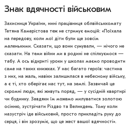
Знак вдячності військовим
Захисниця України, нині працівниця облвійськкомату
Тетяна Камерістова теж не стримує емоцій: «Поїхала
на передову, коли мої діти були ще зовсім
маленькими. Сказати, що вони сумували, — нічого не
сказати. На теми війни ми в родині не спілкуємося —
табу. А ось відкриті уроки у школах маємо проводити
саме на таких книжках. У нас багато героїв: частина
з них, на жаль, навіки залишилася в небесному війську,
а є ті, хто оберігає нас тут, на землі. Зазвичай це
скромні люди, які живуть поряд, — у сусідній квартирі
чи будинку. Завдяки їм можемо милуватися золотою
осінню, зустрічати Різдво та Великдень. Тому коли
назустріч іде військовий, просто прикладіть руку до
серця, і він зрозуміє, що це жест вашої вдячності».