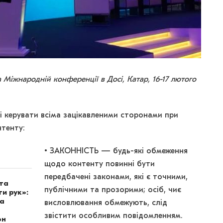
 Міжнародній конференції в Досі, Катар, 16-17 лютого
і керувати всіма зацікавленими сторонами при
нтенту:
• ЗАКОННІСТЬ — будь-які обмеження
щодо контенту повинні бути
передбачені законами, які є точними,
ота
публічними та прозорими; осіб, чиє
и рук»:
на
висловлювання обмежують, слід
звістити особливим повідомленням.
он