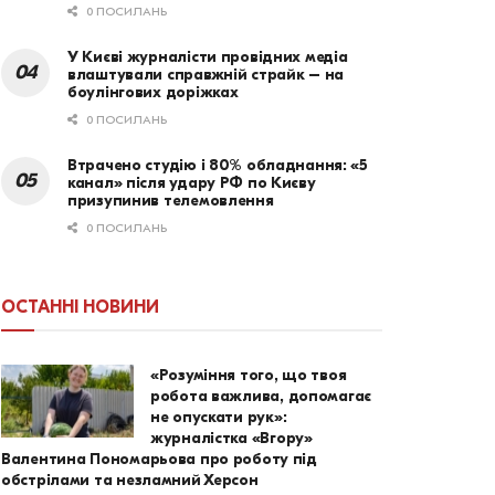
0 ПОСИЛАНЬ
У Києві журналісти провідних медіа
влаштували справжній страйк – на
боулінгових доріжках
0 ПОСИЛАНЬ
Втрачено студію і 80% обладнання: «5
канал» після удару РФ по Києву
призупинив телемовлення
0 ПОСИЛАНЬ
ОСТАННІ НОВИНИ
«Розуміння того, що твоя
робота важлива, допомагає
не опускати рук»:
журналістка «Вгору»
Валентина Пономарьова про роботу під
обстрілами та незламний Херсон