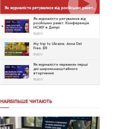
Як журналісти рятувалися від російських ракет. Конференція НСЖУ в Дніпрі
Як журналісти рятувалися від
російських ракет. Конференція
НСЖУ в Дніпрі
ВІДЕО
My trip to Ukraine. Anna Del
Freo. EFJ
ВІДЕО
Як журналісти пережили перші
дні широкомасштабного
вторгнення
ВІДЕО
НАЙБІЛЬШЕ ЧИТАЮТЬ