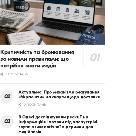
Критичність та бронювання
за новими правилами: що
потрібно знати медіа
0 ПОСИЛАНЬ
Актуально. Про механізми реагування
«Укрпошти» на скарги щодо доставки
0 ПОСИЛАНЬ
В Одесі досліджували реакції на
інформаційні потоки під час зустрічі
групи психологічної підтримки для
медійників