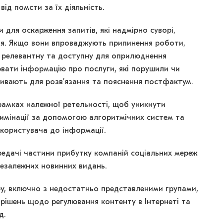
ід помсти за їх діяльність.
и для оскарження запитів, які надмірно суворі,
я. Якщо вони впроваджують припинення роботи,
ю релевантну та доступну для оприлюднення
вати інформацію про послуги, які порушили чи
вживають для розв’язання та пояснення постфактум.
рамках належної ретельності, щоб уникнути
имінації за допомогою алгоритмічних систем та
 користувача до інформації.
редачі частини прибутку компаній соціальних мереж
незалежних новинних видань.
ру, включно з недостатньо представленими групами,
 рішень щодо регулювання контенту в Інтернеті та
д.