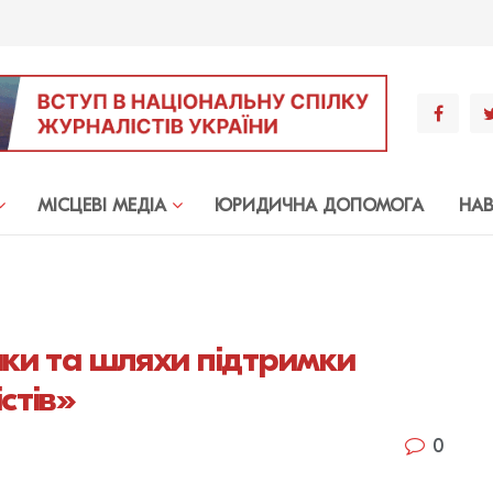
МIСЦЕВI МЕДIА
ЮРИДИЧНА ДОПОМОГА
НА
ики та шляхи підтримки
стів»
0