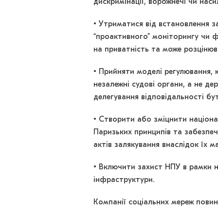
дискримінації, ворожнечі чи наси
• Утриматися від встановлення з
“проактивного” моніторингу чи ф
на приватність та може розцінюв
• Прийняти моделі регулювання,
незалежні судові органи, а не д
делегування відповідальності бу
• Створити або зміцнити націона
Паризьких принципів та забезпеч
актів залякування внаслідок їх м
• Включити захист НПУ в рамки н
інфраструктури.
Компанії соціальних мереж повин