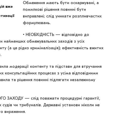
Обмеження мають бути оскаржувані, а
ій вже
помилкові рішення повинні бути
тизації
виправлені; слід уникати розпливчастих
формулювань.
• НЕОБХІДНІСТЬ — відповідно до
и найменших обмежувальних заходів з усіх
ту (а це рідко криміналізація); ефективність вжитих
.
ила модерації контенту та підстави для втручання
их консультаційних процесах з усіма відповідними
авила та рішення повинні підлягати незалежному
О ЗАХОДУ — слід поважати процедурні гарантії,
 судів чи трибуналів. Державні установи ніколи не
го вираження.