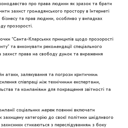
конодавство про права людини як зразок та брати
ечити захист громадянського простору в Інтернеті
в бізнесу та прав людини, особливо у випадках
оду прозорості.
точки “Санта-Кларських принципів щодо прозорості
енту” та виконувати рекомендації спеціального
 захист права на свободу думок та вираження
йн атаки, залякування та погрози критичним
силення співпраці між технічними експертами,
льства та компаніями для покращення звітності та
компанії соціальних мереж повинні включати
як захищену категорію до своєї політики шкідливого
е захисники стикаються з переслідуванням з боку