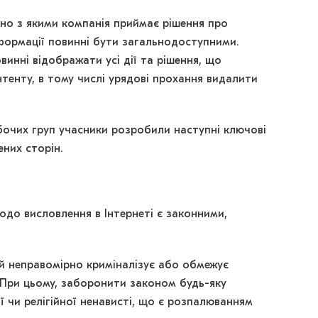
но з якими компанія приймає рішення про
формації повинні бути загальнодоступними.
овинні відображати усі дії та рішення, що
енту, в тому числі урядові прохання видалити
бочих груп учасники розробили наступні ключові
ених сторін.
до висловлення в Інтернеті є законними,
ий неправомірно криміналізує або обмежує
. При цьому, заборонити законом будь-яку
ї чи релігійної ненависті, що є розпалюванням