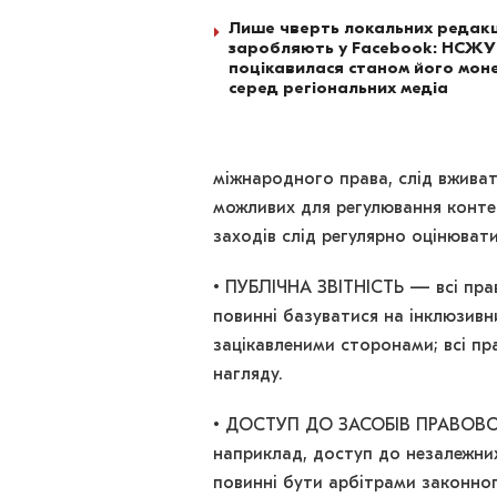
Лише чверть локальних редакц
заробляють у Facebook: НСЖУ
поцікавилася станом його моне
серед регіональних медіа
міжнародного права, слід вживат
можливих для регулювання контен
заходів слід регулярно оцінювати
• ПУБЛІЧНА ЗВІТНІСТЬ — всі прав
повинні базуватися на інклюзивн
зацікавленими сторонами; всі пр
нагляду.
• ДОСТУП ДО ЗАСОБІВ ПРАВОВОГ
наприклад, доступ до незалежних
повинні бути арбітрами законно