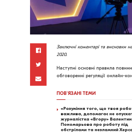
Заключні коментарі та висновки на
2020.
Наступні основні правила повинн
обговоренні регуляції онлайн-ко
ПОВ'ЯЗАНІ
ТЕМИ
«Розуміння того, що твоя роб
важлива, допомагає не опускат
журналістка «Вгору» Валенти
Пономарьова про роботу під
обстрілами та незламний Херс