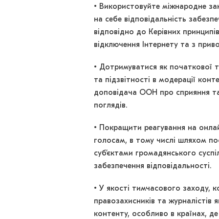
• Використовуйте міжнародне за
на себе відповідальність забезп
відповідно до Керівних принципі
відключення Інтернету та з прив
• Дотримуватися як початкової 
та підзвітності в модерації конт
доповідача ООН про сприяння та
поглядів.
• Покращити реагування на онла
голосам, в тому числі шляхом по
суб’єктами громадянського суспі
забезпечення відповідальності.
• У якості тимчасового заходу, 
правозахисників та журналістів 
контенту, особливо в країнах, д