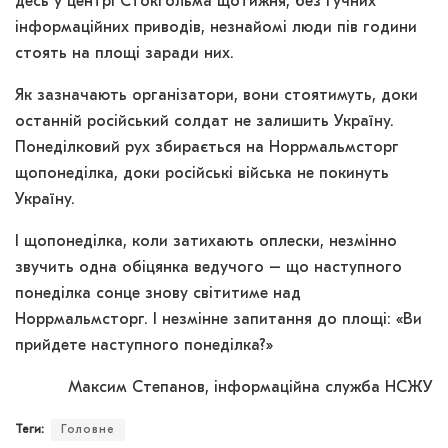
десь у центрі Стокгольма щотижня, без гучних
інформаційних приводів, незнайомі люди пів години
стоять на площі заради них.
Як зазначають організатори, вони стоятимуть, доки
останній російський солдат не залишить Україну.
Понеділковий рух збирається на Норрмальмсторг
щопонеділка, доки російські війська не покинуть
Україну.
І щопонеділка, коли затихають оплески, незмінно
звучить одна обіцянка ведучого – що наступного
понеділка сонце знову світитиме над
Норрмальмсторг. І незмінне запитання до площі: «Ви
прийдете наступного понеділка?»
Максим Степанов, інформаційна служба НСЖУ
Теги:
Головне