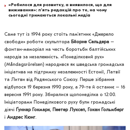
«Робилося для розвитку, а виявилося, що для
виживання»: п’ять редакцій про те, на чому
сьогодні тримаються локальні медіа
Саме тут із 1994 року стоїть пам’ятник «Джерело
свободи» роботи скульптора
Бйорне Сельдера
–
фонтан-меморіал на честь боротьби балтійських
народів за незалежність. «Понеділковий рух»
(Måndagsrörelsen) народився як шведська громадська
ініціатива на підтримку незалежності Естонії, Латвії
та Литви від Радянського Союзу. Перше зібрання
відбулося 19 березня 1990 року, а 79-те й останнє – 16
вересня 1991 року. Збиралися щопонеділка о 12:00.
Ініціаторами Понеділкового руху були громадські
діячі
Ґуннар Гокмарк
,
Пеетер Луксеп, Гокан Гольмберг
і
Андрес Кюнг
.