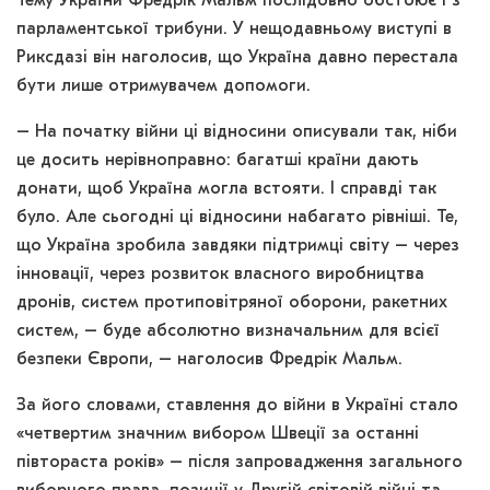
Тему України Фредрік Мальм послідовно обстоює і з
парламентської трибуни. У нещодавньому виступі в
Риксдазі він наголосив, що Україна давно перестала
бути лише отримувачем допомоги.
– На початку війни ці відносини описували так, ніби
це досить нерівноправно: багатші країни дають
донати, щоб Україна могла встояти. І справді так
було. Але сьогодні ці відносини набагато рівніші. Те,
що Україна зробила завдяки підтримці світу – через
інновації, через розвиток власного виробництва
дронів, систем протиповітряної оборони, ракетних
систем, – буде абсолютно визначальним для всієї
безпеки Європи, – наголосив Фредрік Мальм.
За його словами, ставлення до війни в Україні стало
«четвертим значним вибором Швеції за останні
півтораста років» – після запровадження загального