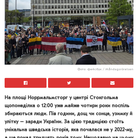
Фото: фейсбук / Måndagsrörelsen
На площі Норрмальмсторг у центрі Стокгольма
щопонеділка о 12:00 уже майже чотири роки поспіль
збираються люди. Пів години, дощ чи сонце, узимку й
улітку – заради України. За цією традицією стоїть
унікальна шведська історія, яка почалася не у 2022-му,
а ще понад тридцять років тому. Нещодавно на цьому