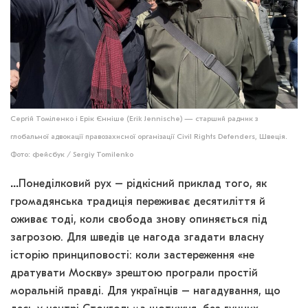
Сергій Томіленко і Ерік Єнніше (Erik Jennische) — старший радник з
глобальної адвокації правозахисної організації Civil Rights Defenders, Швеція.
Фото: фейсбук / Sergiy Tomilenko
…
Понеділковий рух – рідкісний приклад того, як
громадянська традиція переживає десятиліття й
оживає тоді, коли свобода знову опиняється під
загрозою. Для шведів це нагода згадати власну
історію принциповості: коли застереження «не
дратувати Москву» зрештою програли простій
моральній правді. Для українців – нагадування, що