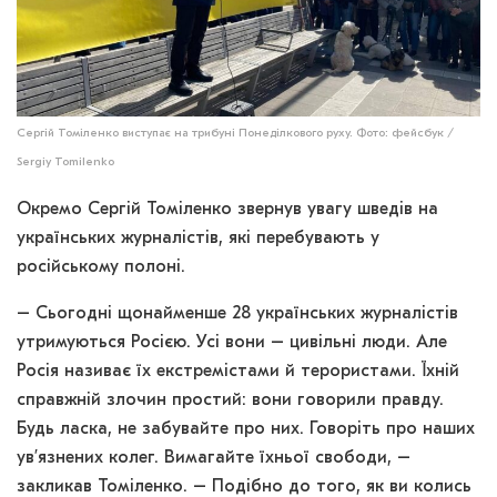
Сергій Томіленко виступає на трибуні Понеділкового руху. Фото: фейсбук /
Sergiy Tomilenko
Окремо Сергій Томіленко звернув увагу шведів на
українських журналістів, які перебувають у
російському полоні.
– Сьогодні щонайменше 28 українських журналістів
утримуються Росією. Усі вони – цивільні люди. Але
Росія називає їх екстремістами й терористами. Їхній
справжній злочин простий: вони говорили правду.
Будь ласка, не забувайте про них. Говоріть про наших
ув’язнених колег. Вимагайте їхньої свободи, –
закликав Томіленко. – Подібно до того, як ви колись