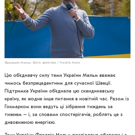
Фредерік Мальм. Фото: фейсбук / Fredrik Malm
Цю об’єднавчу силу теми України Мальм вважає
чимось безпрецедентним для сучасної Швеції.
Підтримка України об’єднала цю скандинавську
країну, як жодне інше питання в новітній час. Разом із
Гокмарком вони ведуть ці зібрання тиждень за
тижнем – і, за словами спостерігачів, роблять це з
дивовижною енергією.