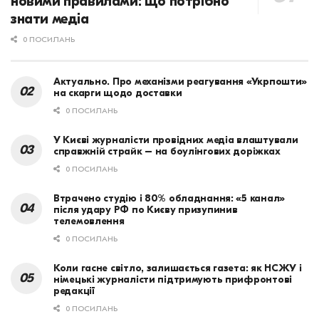
новими правилами: що потрібно
знати медіа
0 ПОСИЛАНЬ
Актуально. Про механізми реагування «Укрпошти»
на скарги щодо доставки
0 ПОСИЛАНЬ
У Києві журналісти провідних медіа влаштували
справжній страйк – на боулінгових доріжках
0 ПОСИЛАНЬ
Втрачено студію і 80% обладнання: «5 канал»
після удару РФ по Києву призупинив
телемовлення
0 ПОСИЛАНЬ
Коли гасне світло, залишається газета: як НСЖУ і
німецькі журналісти підтримують прифронтові
редакції
0 ПОСИЛАНЬ