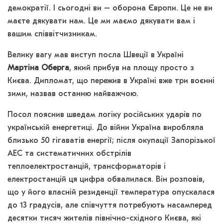
демократії. І сьогодні ви – оборона Європи. Це не ви
маєте дякувати нам. Це ми маємо дякувати вам і
вашим співвітчизникам.
Велику вагу мав виступ посла Швеції в Україні
Мартіна Оберга
, який прибув на площу просто з
Києва. Дипломат, що пережив в Україні вже три воєнні
зими, назвав останню найважчою.
Посол пояснив шведам логіку російських ударів по
українській енергетиці. До війни Україна виробляла
близько 50 гігаватів енергії; після окупації Запорізької
АЕС та систематичних обстрілів
теплоелектростанцій, трансформаторів і
електростанцій ця цифра обвалилася. Він розповів,
що у його власній резиденції температура опускалася
до 13 градусів, але співчуття потребують насамперед
десятки тисяч жителів північно-східного Києва, які