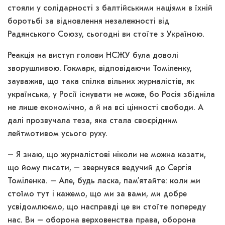
стояли у солідарності з балтійськими націями в їхній
боротьбі за відновлення незалежності від
Радянського Союзу, сьогодні ви стоїте з Україною.
Реакція на виступ голови НСЖУ була доволі
зворушливою. Гокмарк, відповідаючи Томіленку,
зауважив, що така спілка вільних журналістів, як
українська, у Росії існувати не може, бо Росія збідніла
не лише економічно, а й на всі цінності свободи. А
далі прозвучала теза, яка стала своєрідним
лейтмотивом усього руху.
– Я знаю, що журналістові ніколи не можна казати,
що йому писати, – звернувся ведучий до Сергія
Томіленка. – Але, будь ласка, пам’ятайте: коли ми
стоїмо тут і кажемо, що ми за вами, ми добре
усвідомлюємо, що насправді це ви стоїте попереду
нас. Ви – оборона верховенства права, оборона