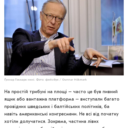
Ґуннар Гокмарк нині. Фото: фейсбук / Gunnar Hökmark
На простій трибуні на площі – часто це був пивний
ящик або вантажна платформа – виступали багато
провідних шведських і балтійських політиків, ба
навіть американські конгресмени. Не всі від початку
хотіли долучатися. Зокрема, частина лівих