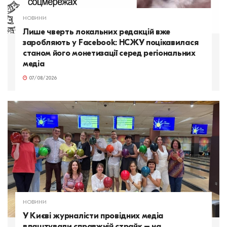
НОВИНИ
Лише чверть локальних редакцій вже
заробляють у Facebook: НСЖУ поцікавилася
станом його монетизації серед регіональних
медіа
07/08/2026
НОВИНИ
У Києві журналісти провідних медіа
влаштували справжній страйк – на