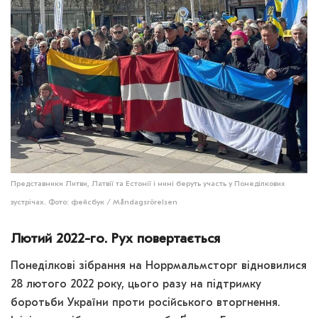
Представники Литви, Латвії та Естонії і нині беруть участь у Понеділкових
зустрічах. Фото: фейсбук / Måndagsrörelsen
Лютий 2022-го. Рух повертається
Понеділкові зібрання на Норрмальмсторг відновилися
28 лютого 2022 року, цього разу на підтримку
боротьби України проти російського вторгнення.