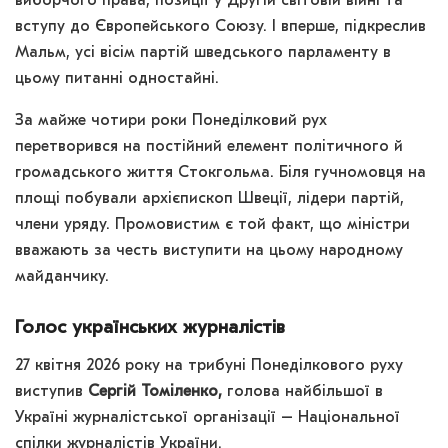
виборчого права, позиції у Другій світовій війні та
вступу до Європейського Союзу. І вперше, підкреслив
Мальм, усі вісім партій шведського парламенту в
цьому питанні одностайні.
За майже чотири роки Понеділковий рух
перетворився на постійний елемент політичного й
громадського життя Стокгольма. Біля гучномовця на
площі побували архієпископ Швеції, лідери партій,
члени уряду. Промовистим є той факт, що міністри
вважають за честь виступити на цьому народному
майданчику.
Голос українських журналістів
27 квітня 2026 року на трибуні Понеділкового руху
виступив
Сергій Томіленко,
голова найбільшої в
Україні журналістської організації – Національної
спілки журналістів України.