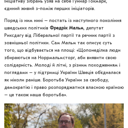
Ініціативу зібрань узяв на себе Ґуннар Гокмарк,
єдиний живий з-поміж перших ініціаторів.
Поряд із ним нині – постать із наступного покоління
шведських політиків
Фредрік Мальм
, депутат
Риксдагу від Ліберальної партії та речник партії з
зовнішньої політики. Сам Мальм так описує суть
того, що відбувається на площі: «Щопонеділка люди
збираються на Норрмальмсторг, аби виявити свою
солідарність. Молоді й літні, з різним походженням і
поглядами – у підтримці України Швеція об’єдналася
як ніколи раніше. Боротьба України за свободу,
демократію і право розпоряджатися власною країною
– це також наша боротьба».