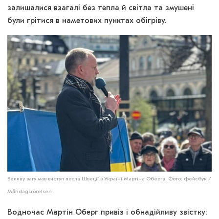
залишалися взагалі без тепла й світла та змушені
були грітися в наметових пунктах обігріву.
Велику вагу мав виступ посла Швеції в Україні Мартіна Оберга. Фото: фейсбук /
Måndagsrörelsen
Водночас Мартін Оберг привіз і обнадійливу звістку: