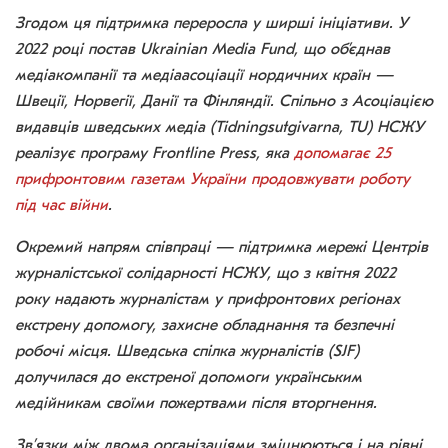
Згодом ця підтримка переросла у ширші ініціативи. У
2022 році постав Ukrainian Media Fund, що об’єднав
медіакомпанії та медіаасоціації нордичних країн —
Швеції, Норвегії, Данії та Фінляндії. Спільно з Асоціацією
видавців шведських медіа (Tidningsutgivarna, TU) НСЖУ
реалізує програму Frontline Press, яка
допомагає 25
прифронтовим газетам України продовжувати роботу
під час війни
.
Окремий напрям співпраці — підтримка мережі Центрів
журналістської солідарності НСЖУ, що з квітня 2022
року надають журналістам у прифронтових регіонах
екстрену допомогу, захисне обладнання та безпечні
робочі місця. Шведська спілка журналістів (SJF)
долучилася до екстреної допомоги українським
медійникам своїми пожертвами після вторгнення.
Зв’язки між двома організаціями зміцнюються і на рівні