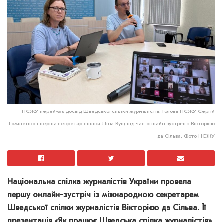
НСЖУ переймає досвід Шведської спілки журналістів. Голова НСЖУ Сергій
Томіленко і перша секретар спілки Ліна Кущ під час онлайн-зустрічі з Вікторією
да Сільва. Фото НСЖУ
Національна спілка журналістів України провела
першу онлайн-зустріч із міжнародною секретарем
Шведської спілки журналістів Вікторією да Сільва. Її
презентація «Як працює Шведська спілка журналістів»