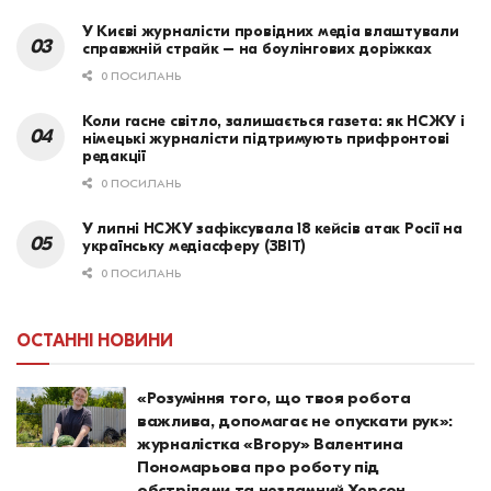
У Києві журналісти провідних медіа влаштували
справжній страйк – на боулінгових доріжках
0 ПОСИЛАНЬ
Коли гасне світло, залишається газета: як НСЖУ і
німецькі журналісти підтримують прифронтові
редакції
0 ПОСИЛАНЬ
У липні НСЖУ зафіксувала 18 кейсів атак Росії на
українську медіасферу (ЗВІТ)
0 ПОСИЛАНЬ
ОСТАННІ НОВИНИ
«Розуміння того, що твоя робота
важлива, допомагає не опускати рук»:
журналістка «Вгору» Валентина
Пономарьова про роботу під
обстрілами та незламний Херсон