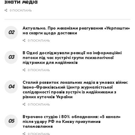
знати медіа
0 ПОСИЛАНЬ
Актуально. Про механізми реагування «Укрпошти»
на скарги щодо доставки
0 ПОСИЛАНЬ
В Одесі досліджували реакції на інформаційні
потоки під час зустрічі групи психологічної
підтримки для медійників
0 ПОСИЛАНЬ
Сталий розвиток локальних медіа в умовах війни:
Івано-Франківський Центр журналістської
солідарності провів зустріч із медійниками з
різних куточків України
0 ПОСИЛАНЬ
Втрачено студію і 80% обладнання: «5 канал»
після удару РФ по Києву призупинив
телемовлення
0 ПОСИЛАНЬ