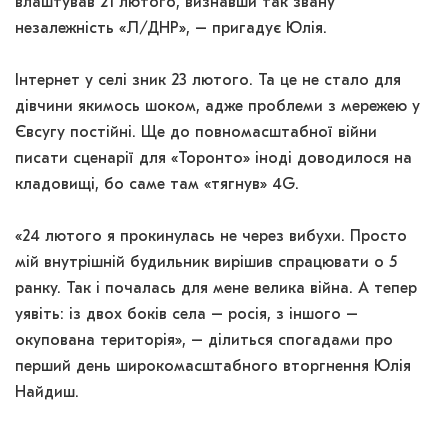
влаштував 21 лютого, визнавши так звану
незалежність «Л/ДНР», – пригадує Юлія.
Інтернет у селі зник 23 лютого. Та це не стало для
дівчини якимось шоком, адже проблеми з мережею у
Євсугу постійні. Ще до повномасштабної війни
писати сценарії для «Торонто» іноді доводилося на
кладовищі, бо саме там «тягнув» 4G.
«24 лютого я прокинулась не через вибухи. Просто
мій внутрішній будильник вирішив спрацювати о 5
ранку. Так і почалась для мене велика війна. А тепер
уявіть: із двох боків села – росія, з іншого –
окупована територія», – ділиться спогадами про
перший день широкомасштабного вторгнення Юлія
Найдиш.