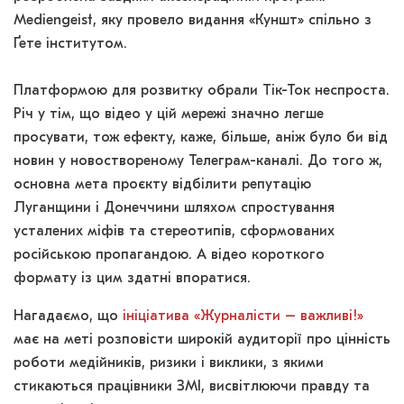
Mediengeist, яку провело видання «Куншт» спільно з
Ґете інститутом.
Платформою для розвитку обрали Тік-Ток неспроста.
Річ у тім, що відео у цій мережі значно легше
просувати, тож ефекту, каже, більше, аніж було би від
новин у новоствореному Телеграм-каналі. До того ж,
основна мета проєкту відбілити репутацію
Луганщини і Донеччини шляхом спростування
усталених міфів та стереотипів, сформованих
російською пропагандою. А відео короткого
формату із цим здатні впоратися.
Нагадаємо, що
ініціатива «Журналісти – важливі!»
має на меті розповісти широкій аудиторії про цінність
роботи медійників, ризики і виклики, з якими
стикаються працівники ЗМІ, висвітлюючи правду та