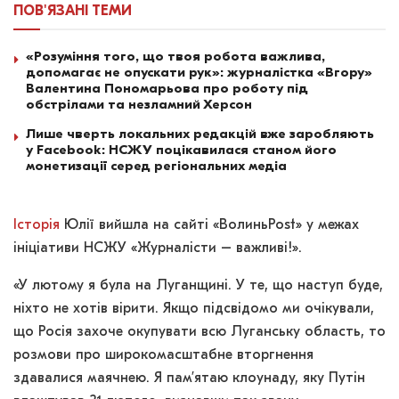
ПОВ'ЯЗАНІ
ТЕМИ
«Розуміння того, що твоя робота важлива,
допомагає не опускати рук»: журналістка «Вгору»
Валентина Пономарьова про роботу під
обстрілами та незламний Херсон
Лише чверть локальних редакцій вже заробляють
у Facebook: НСЖУ поцікавилася станом його
монетизації серед регіональних медіа
Історія
Юлії вийшла на сайті «ВолиньPost» у межах
ініціативи НСЖУ «Журналісти – важливі!».
«У лютому я була на Луганщині. У те, що наступ буде,
ніхто не хотів вірити. Якщо підсвідомо ми очікували,
що Росія захоче окупувати всю Луганську область, то
розмови про широкомасштабне вторгнення
здавалися маячнею. Я пам’ятаю клоунаду, яку Путін