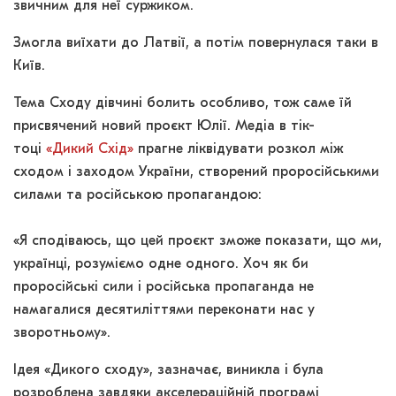
звичним для неї суржиком.
Змогла виїхати до Латвії, а потім повернулася таки в
Київ.
Тема Сходу дівчині болить особливо, тож саме їй
присвячений новий проєкт Юлії. Медіа в тік-
тоці
«Дикий Схід»
прагне ліквідувати розкол між
сходом і заходом України, створений проросійськими
силами та російською пропагандою:
«Я сподіваюсь, що цей проєкт зможе показати, що ми,
українці, розуміємо одне одного. Хоч як би
проросійські сили і російська пропаганда не
намагалися десятиліттями переконати нас у
зворотньому».
Ідея «Дикого сходу», зазначає, виникла і була
розроблена завдяки акселераційній програмі