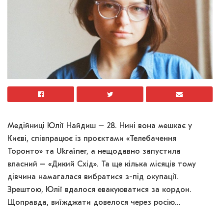
Медійниці Юлії Найдиш – 28. Нині вона мешкає у
Києві, співпрацює із проєктами «Телебачення
Торонто» та Ukraїner, а нещодавно запустила
власний – «Дикий Схід». Та ще кілька місяців тому
дівчина намагалася вибратися з-під окупації.
Зрештою, Юлії вдалося евакуюватися за кордон.
Щоправда, виїжджати довелося через росію…