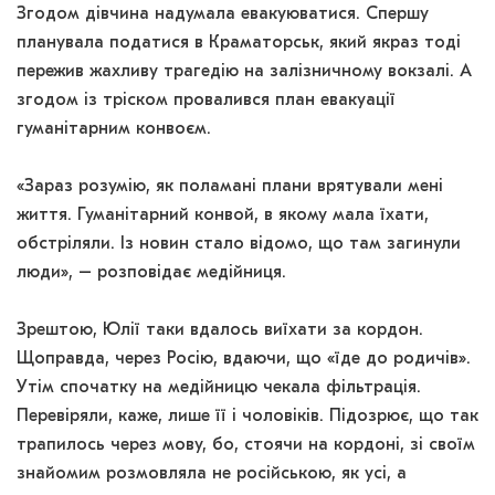
Згодом дівчина надумала евакуюватися. Спершу
планувала податися в Краматорськ, який якраз тоді
пережив жахливу трагедію на залізничному вокзалі. А
згодом із тріском провалився план евакуації
гуманітарним конвоєм.
«Зараз розумію, як поламані плани врятували мені
життя. Гуманітарний конвой, в якому мала їхати,
обстріляли. Із новин стало відомо, що там загинули
люди», – розповідає медійниця.
Зрештою, Юлії таки вдалось виїхати за кордон.
Щоправда, через Росію, вдаючи, що «їде до родичів».
Утім спочатку на медійницю чекала фільтрація.
Перевіряли, каже, лише її і чоловіків. Підозрює, що так
трапилось через мову, бо, стоячи на кордоні, зі своїм
знайомим розмовляла не російською, як усі, а