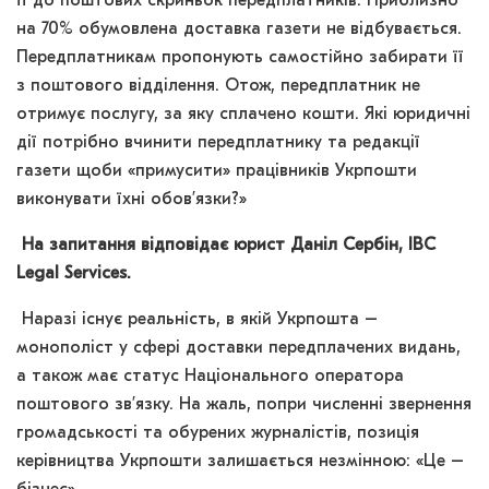
її до поштових скриньок передплатників. Приблизно
на 70% обумовлена доставка газети не відбувається.
Передплатникам пропонують самостійно забирати її
з поштового відділення. Отож, передплатник не
отримує послугу, за яку сплачено кошти. Які юридичні
дії потрібно вчинити передплатнику та редакції
газети щоби «примусити» працівників Укрпошти
виконувати їхні обов’язки?»
На запитання відповідає юрист Даніл Сербін, IBC
Legal Services.
Наразі існує реальність, в якій Укрпошта –
монополіст у сфері доставки передплачених видань,
а також має статус Національного оператора
поштового зв’язку. На жаль, попри численні звернення
громадськості та обурених журналістів, позиція
керівництва Укрпошти залишається незмінною: «Це –