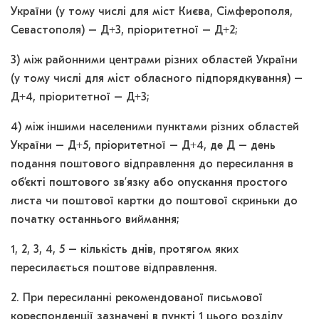
України (у тому числі для міст Києва, Сімферополя,
Севастополя) – Д+3, пріоритетної – Д+2;
3) між районними центрами різних областей України
(у тому числі для міст обласного підпорядкування) –
Д+4, пріоритетної – Д+3;
4) між іншими населеними пунктами різних областей
України – Д+5, пріоритетної – Д+4,
де Д – день
подання поштового відправлення до пересилання в
об’єкті поштового зв’язку або опускання простого
листа чи поштової картки до поштової скриньки до
початку останнього виймання;
1, 2, 3, 4, 5 – кількість днів, протягом яких
пересилається поштове відправлення.
2. При пересиланні рекомендованої письмової
кореспонденції зазначені в пункті 1 цього розділу