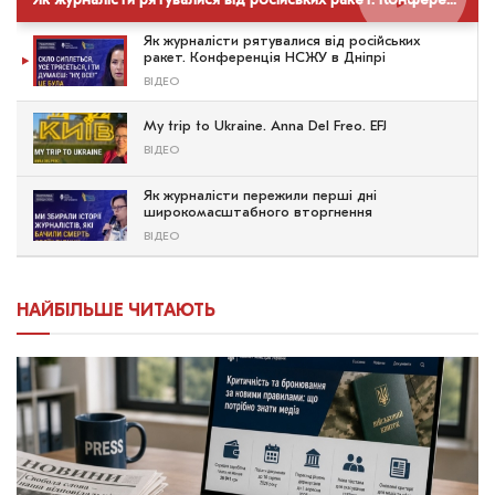
Як журналісти рятувалися від російських ракет. Конференція НСЖУ в Дніпрі
Як журналісти рятувалися від російських
ракет. Конференція НСЖУ в Дніпрі
ВІДЕО
My trip to Ukraine. Anna Del Freo. EFJ
ВІДЕО
Як журналісти пережили перші дні
широкомасштабного вторгнення
ВІДЕО
НАЙБІЛЬШЕ ЧИТАЮТЬ