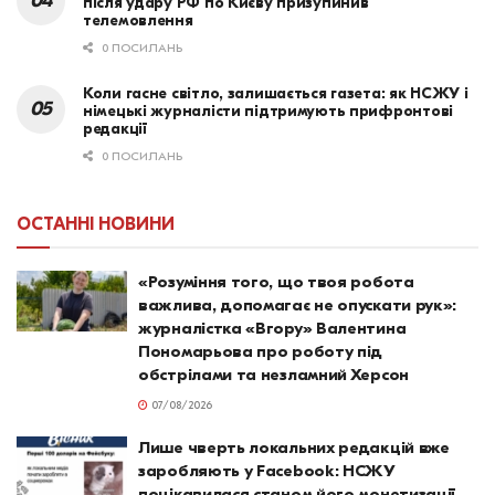
після удару РФ по Києву призупинив
телемовлення
0 ПОСИЛАНЬ
Коли гасне світло, залишається газета: як НСЖУ і
німецькі журналісти підтримують прифронтові
редакції
0 ПОСИЛАНЬ
ОСТАННІ НОВИНИ
«Розуміння того, що твоя робота
важлива, допомагає не опускати рук»:
журналістка «Вгору» Валентина
Пономарьова про роботу під
обстрілами та незламний Херсон
07/08/2026
Лише чверть локальних редакцій вже
заробляють у Facebook: НСЖУ
поцікавилася станом його монетизації