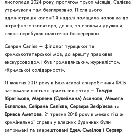
листопада 2024 року, протягом трьох місяців, Салієва
утримували там безперервно. Після цього
адміністрація колонії й надалі поміщала чоловіка до
штрафного ізолятора, де він, за словами дружини,
також перебував фактично безперервно.
Сейран Салієв – філолог турецької та
кримськотатарської мов, до арешту працював
екскурсоводом і був громадянським журналістом
«Кримської солідарності».
11 жовтня 2017 року в Бахчисараї співробітники ФСБ
затримали шістьох кримських татар –
Тимура
Ібрагімова
,
Марлена (Сулеймана) Асанова
,
Мемета
Бєлялова
,
Сейрана Салієва
,
Сервера Зекір
‘
яєва
та
Ернеса Аметова
. 21 травня 2018 року в межах тієї ж
кримінальної справи у власних будинках були
затримані та заарештовані
Едем Смаїлов
і
Сервер