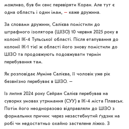
можливо, був би сенс перевіряти Коран. Але тут є
одна область і один імам,
–
каже дружина.
За словами дружини, Салієва помістили до
штрафного ізолятора (ШІЗО) 10 червня 2025 року в
колонії ІК-4 Тульської області. Після етапування до
колонії ІК-1 тієї ж області його знову помістили до
ШІЗО та продовжують подовжувати термін
перебування там.
Як розповідає Муміне Салієва, її чоловік уже рік
безвиїзно перебуває в ШІЗО. –
Із липня 2024 року Сейран Салієв перебував на
суворих умовах утримання (СУУ) в ІК-4 міста Плавськ.
Потім його неодноразово відправляли до ШІЗО з
формальних причин: через незастебнутий ґудзик на
робі чи недостатньо охайно застелене ліжко. З