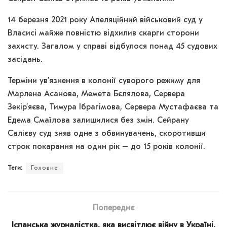
14 березня 2021 року Апеляційний військовий суд у
Власисі майже повністю відхилив скарги сторони
захисту. Загалом у справі відбулося понад 45 судових
засідань.
Терміни ув’язнення в колонії суворого режиму для
Марлена Асанова, Мемета Бєлялова, Сервера
Зекір’яєва, Тимура Ібрагімова, Сервера Мустафаєва та
Едема Смаїлова залишилися без змін. Сейрану
Салієву суд зняв одне з обвинувачень, скоротивши
строк покарання на один рік – до 15 років колонії.
Теги:
Головне
Попереднє
Іспанська журналістка, яка висвітлює війну в Україні,