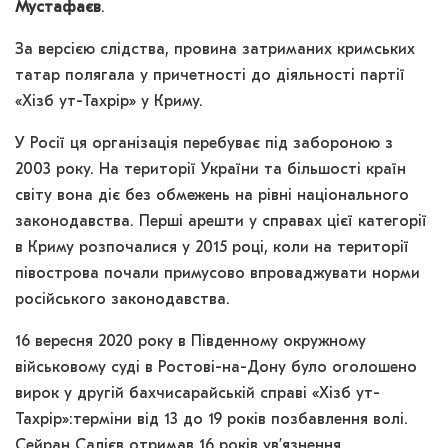
Мустафаєв
.
За версією слідства, провина затриманих кримських
татар полягала у причетності до діяльності партії
«Хізб ут-Тахрір» у Криму.
У Росії ця організація перебуває під забороною з
2003 року. На території України та більшості країн
світу вона діє без обмежень на рівні національного
законодавства. Перші арешти у справах цієї категорії
в Криму розпочалися у 2015 році, коли на території
півострова почали примусово впроваджувати норми
російського законодавства.
16 вересня 2020 року в Південному окружному
військовому суді в Ростові-на-Дону було оголошено
вирок у другій бахчисарайській справі «Хізб ут-
Тахрір»:терміни від 13 до 19 років позбавлення волі.
Сейран Салієв отримав 16 років ув’язнення.