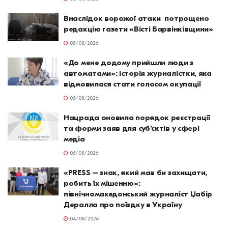
Внаслідок ворожої атаки потрощено
редакцію газети «Вісті Барвінківщини»
05/08/2026
«До мене додому прийшли люди з
автоматами»: історія журналістки, яка
відмовилася стати голосом окупації
05/08/2026
Нацрада оновила порядок реєстрації
та форми заяв для суб’єктів у сфері
медіа
05/08/2026
«PRESS – знак, який мав би захищати,
робить їх мішенню»:
північномакедонський журналіст Џабір
Дералла про поїздку в Україну
04/08/2026