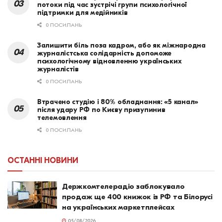
потоки під час зустрічі групи психологічної
підтримки для медійників
0 ПОСИЛАНЬ
Залишити біль поза кадром, або як міжнародна
журналістська солідарність допоможе
психологічному відновленню українських
журналістів
0 ПОСИЛАНЬ
Втрачено студію і 80% обладнання: «5 канал»
після удару РФ по Києву призупинив
телемовлення
0 ПОСИЛАНЬ
ОСТАННІ НОВИНИ
Держкомтелерадіо заблокувало
продаж ще 400 книжок із РФ та Білорусі
на українських маркетплейсах
05/08/2026