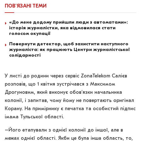
ПОВ'ЯЗАНІ
ТЕМИ
«До мене додому прийшли люди з автоматами»:
історія журналістки, яка відмовилася стати
голосом окупації
Повернути детектор, щоб захистити наступного
журналіста: як працюють Центри журналістської
солідарності
У листі до родини через сервіс ZonaTelekom Салієв
розповів, що 1 квітня зустрічався з Максимом
Дрогуновим, який виконує обов’язки начальника
колонії, і запитав, чому йому не повертають оригінал
Корану. На примірнику є печатка та особистий підпис
імама Тульської області.
–Його етапували з однієї колонії до іншої, але в
межах однієї області. Якби це була інша область, то,