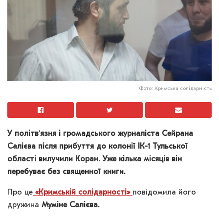
Фото: Кримська солідарність
У політв
‘
язня і громадського журналіста Сейрана
Салієва після прибуття до колонії ІК-1 Тульської
області вилучили Коран. Уже кілька місяців він
перебуває без священної книги.
Про це
«Кримській солідарності»
повідомила його
дружина
Муміне Салієва.