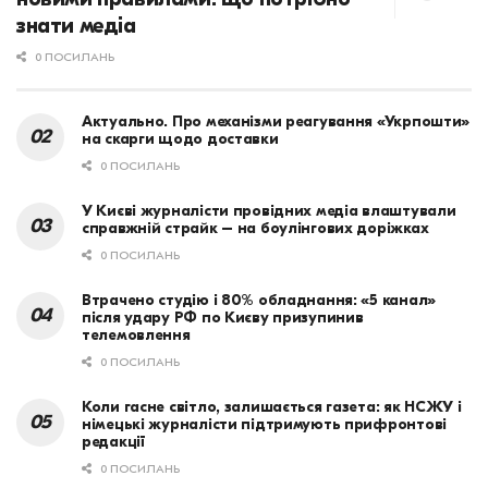
знати медіа
0 ПОСИЛАНЬ
Актуально. Про механізми реагування «Укрпошти»
на скарги щодо доставки
0 ПОСИЛАНЬ
У Києві журналісти провідних медіа влаштували
справжній страйк – на боулінгових доріжках
0 ПОСИЛАНЬ
Втрачено студію і 80% обладнання: «5 канал»
після удару РФ по Києву призупинив
телемовлення
0 ПОСИЛАНЬ
Коли гасне світло, залишається газета: як НСЖУ і
німецькі журналісти підтримують прифронтові
редакції
0 ПОСИЛАНЬ