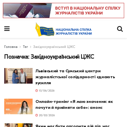
Головна
Тег
Західноукраїнський ЦЖС
Позначка:
Західноукраїнський ЦЖС
Львівський та Сумський центри
журналістської солідарності єднають
зусилля
15/06/2026
Онлайн-тренінг «Я маю значення: як
почути й прийняти себе»: анонс
20/05/2026
Яким має бути алгоритм дій під час