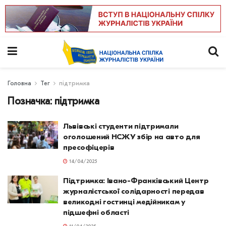
Головна
Тег
підтримка
Позначка:
підтримка
Львівські студенти підтримали
оголошений НСЖУ збір на авто для
пресофіцерів
14/04/2025
Підтримка: Івано-Франківський Центр
журналістської солідарності передав
великодні гостинці медійникам у
підшефні області