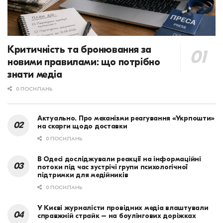
Критичність та бронювання за
новими правилами: що потрібно
знати медіа
0 ПОСИЛАНЬ
Актуально. Про механізми реагування «Укрпошти»
на скарги щодо доставки
0 ПОСИЛАНЬ
В Одесі досліджували реакції на інформаційні
потоки під час зустрічі групи психологічної
підтримки для медійників
0 ПОСИЛАНЬ
У Києві журналісти провідних медіа влаштували
справжній страйк – на боулінгових доріжках