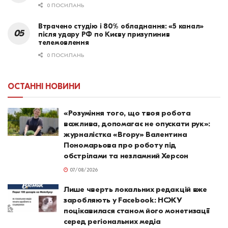
0 ПОСИЛАНЬ
Втрачено студію і 80% обладнання: «5 канал»
після удару РФ по Києву призупинив
телемовлення
0 ПОСИЛАНЬ
ОСТАННІ НОВИНИ
«Розуміння того, що твоя робота
важлива, допомагає не опускати рук»:
журналістка «Вгору» Валентина
Пономарьова про роботу під
обстрілами та незламний Херсон
07/08/2026
Лише чверть локальних редакцій вже
заробляють у Facebook: НСЖУ
поцікавилася станом його монетизації
серед регіональних медіа