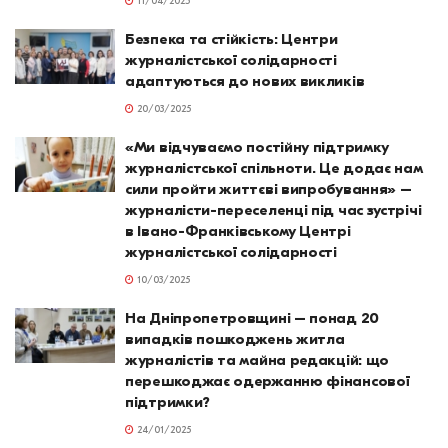
11/04/2025
Безпека та стійкість: Центри
журналістської солідарності
адаптуються до нових викликів
20/03/2025
«Ми відчуваємо постійну підтримку
журналістської спільноти. Це додає нам
сили пройти життєві випробування» –
журналісти-переселенці під час зустрічі
в Івано-Франківському Центрі
журналістської солідарності
10/03/2025
На Дніпропетровщині – понад 20
випадків пошкоджень житла
журналістів та майна редакцій: що
перешкоджає одержанню фінансової
підтримки?
24/01/2025