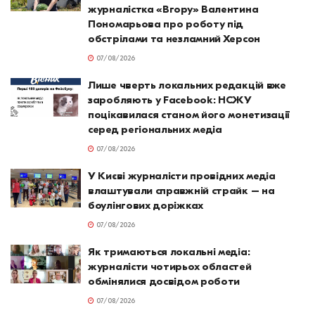
журналістка «Вгору» Валентина
Пономарьова про роботу під
обстрілами та незламний Херсон
07/08/2026
Лише чверть локальних редакцій вже
заробляють у Facebook: НСЖУ
поцікавилася станом його монетизації
серед регіональних медіа
07/08/2026
У Києві журналісти провідних медіа
влаштували справжній страйк – на
боулінгових доріжках
07/08/2026
Як тримаються локальні медіа:
журналісти чотирьох областей
обмінялися досвідом роботи
07/08/2026