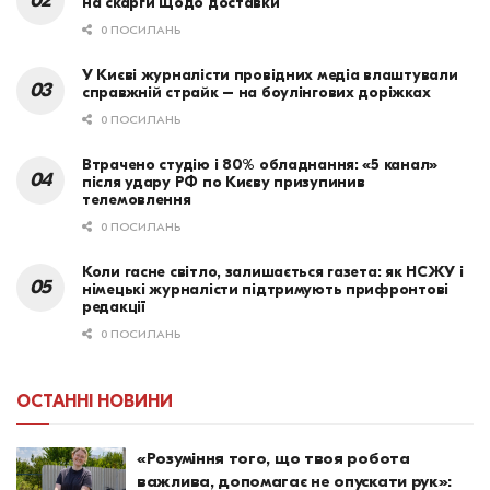
на скарги щодо доставки
0 ПОСИЛАНЬ
У Києві журналісти провідних медіа влаштували
справжній страйк – на боулінгових доріжках
0 ПОСИЛАНЬ
Втрачено студію і 80% обладнання: «5 канал»
після удару РФ по Києву призупинив
телемовлення
0 ПОСИЛАНЬ
Коли гасне світло, залишається газета: як НСЖУ і
німецькі журналісти підтримують прифронтові
редакції
0 ПОСИЛАНЬ
ОСТАННІ НОВИНИ
«Розуміння того, що твоя робота
важлива, допомагає не опускати рук»: