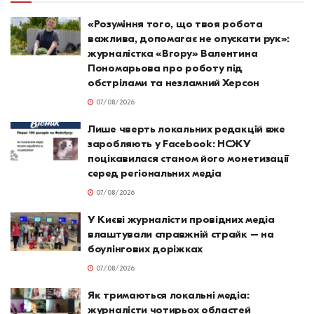
«Розуміння того, що твоя робота
важлива, допомагає не опускати рук»:
журналістка «Вгору» Валентина
Пономарьова про роботу під
обстрілами та незламний Херсон
07/08/2026
Лише чверть локальних редакцій вже
заробляють у Facebook: НСЖУ
поцікавилася станом його монетизації
серед регіональних медіа
07/08/2026
У Києві журналісти провідних медіа
влаштували справжній страйк – на
боулінгових доріжках
07/08/2026
Як тримаються локальні медіа:
журналісти чотирьох областей