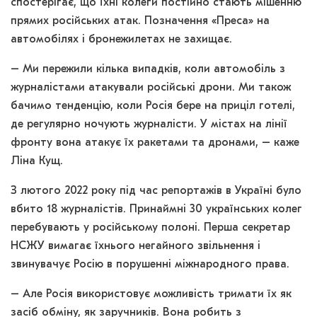
спостерігає, що їхні колеги постійно стають мішенню
прямих російських атак. Позначення «Преса» на
автомобілях і бронежилетах не захищає.
– Ми пережили кілька випадків, коли автомобіль з
журналістами атакували російські дрони. Ми також
бачимо тенденцію, коли Росія бере на приціл готелі,
де регулярно ночують журналісти. У містах на лінії
фронту вона атакує їх ракетами та дронами, – каже
Ліна Кущ.
З лютого 2022 року під час репортажів в Україні було
вбито 18 журналістів. Принаймні 30 українських колег
перебувають у російському полоні. Перша секретар
НСЖУ вимагає їхнього негайного звільнення і
звинувачує Росію в порушенні міжнародного права.
– Але Росія використовує можливість тримати їх як
засіб обміну, як заручників. Вона робить з