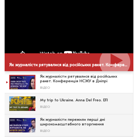
Як журналісти рятувалися від російських ракет. Конференція НСЖУ в Дніпрі
Як журналісти рятувалися від російських
ракет. Конференція НСЖУ в Дніпрі
ВІДЕО
My trip to Ukraine. Anna Del Freo. EFJ
ВІДЕО
Як журналісти пережили перші дні
широкомасштабного вторгнення
ВІДЕО