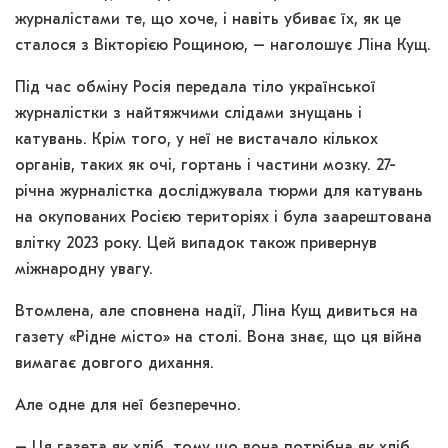
журналістами те, що хоче, і навіть убиває їх, як це
сталося з Вікторією Рощиною, – наголошує Ліна Кущ.
Під час обміну Росія передала тіло української
журналістки з найтяжчими слідами знущань і
катувань. Крім того, у неї не вистачало кількох
органів, таких як очі, гортань і частини мозку. 27-
річна журналістка досліджувала тюрми для катувань
на окупованих Росією територіях і була заарештована
влітку 2023 року. Цей випадок також привернув
міжнародну увагу.
Втомлена, але сповнена надії, Ліна Кущ дивиться на
газету «Рідне місто» на столі. Вона знає, що ця війна
вимагає довгого дихання.
Але одне для неї безперечно.
– Ця газета як хліб, тому що вона потрібна як хліб,