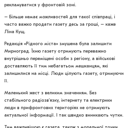
рекламуватися у фронтовій зоні.
– Більше немає можливостей для такої співпраці, і
часто важко продати газету десь за гроші, – каже
Ліна Кущ.
Редакція «Рідного міста» змушена була залишити
Мирноград. Їхню газету отримують переважно
внутрішньо переміщені особи з регіону, а військові
доставляють її тим небагатьом мешканцям, які
залишилися на місці. Люди цілують газету, отримуючи
її.
Маленький жест з великим значенням. Без
стабільного радіозв’язку, інтернету та електрики
люди в прифронтових територіях не отримують
актуальної інформації. І так швидко виникають чутки.
Тим важливішою є газета, також з моральної точки