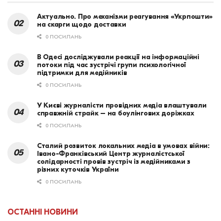
Актуально. Про механізми реагування «Укрпошти»
на скарги щодо доставки
0 ПОСИЛАНЬ
В Одесі досліджували реакції на інформаційні
потоки під час зустрічі групи психологічної
підтримки для медійників
0 ПОСИЛАНЬ
У Києві журналісти провідних медіа влаштували
справжній страйк – на боулінгових доріжках
0 ПОСИЛАНЬ
Сталий розвиток локальних медіа в умовах війни:
Івано-Франківський Центр журналістської
солідарності провів зустріч із медійниками з
різних куточків України
0 ПОСИЛАНЬ
ОСТАННІ НОВИНИ