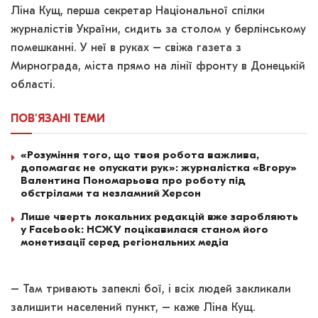
Ліна Кущ, перша секретар Національної спілки
журналістів України, сидить за столом у берлінському
помешканні. У неї в руках – свіжа газета з
Мирнограда, міста прямо на лінії фронту в Донецькій
області.
ПОВ'ЯЗАНІ
ТЕМИ
«Розуміння того, що твоя робота важлива,
допомагає не опускати рук»: журналістка «Вгору»
Валентина Пономарьова про роботу під
обстрілами та незламний Херсон
Лише чверть локальних редакцій вже заробляють
у Facebook: НСЖУ поцікавилася станом його
монетизації серед регіональних медіа
– Там тривають запеклі бої, і всіх людей закликали
залишити населений пункт, – каже Ліна Кущ.