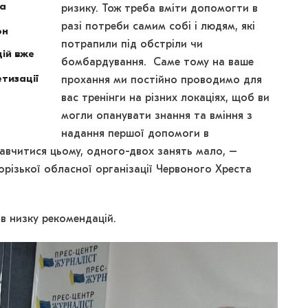
на
ризику. Тож треба вміти допомогти в
разі потреби самим собі і людям, які
он
потрапили під обстріли чи
ій вже
бомбардування. Саме тому на ваше
тизації
прохання ми постійно проводимо для
вас тренінги на різних локаціях, щоб ви
могли опанувати знання та вміння з
надання першої допомоги в
авчитися цьому, одного-двох занять мало, –
різької обласної організації Червоного Хреста
в низку рекомендацій.