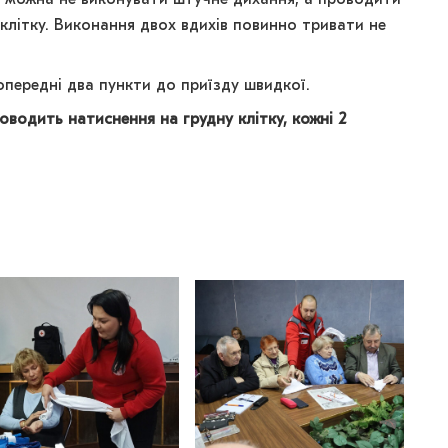
в можна не виконувати штучне дихання, а проводити
 клітку. Виконання двох вдихів повинно тривати не
передні два пункти до приїзду швидкої.
водить натиснення на грудну клітку, кожні 2