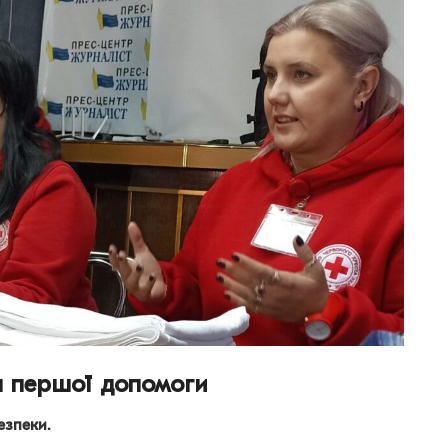
я першої допомоги
езпеки.