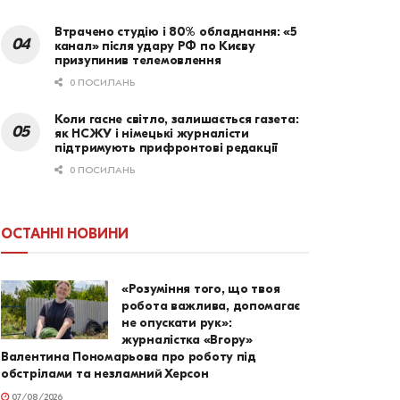
Втрачено студію і 80% обладнання: «5
канал» після удару РФ по Києву
призупинив телемовлення
0 ПОСИЛАНЬ
Коли гасне світло, залишається газета:
як НСЖУ і німецькі журналісти
підтримують прифронтові редакції
0 ПОСИЛАНЬ
ОСТАННІ НОВИНИ
«Розуміння того, що твоя
робота важлива, допомагає
не опускати рук»:
журналістка «Вгору»
Валентина Пономарьова про роботу під
обстрілами та незламний Херсон
07/08/2026