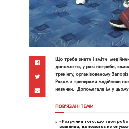
Що треба знати і вміти медійник
допомогти, у разі потреби, сами
тренінгу, організованому Запор
Разом з тренерами медійники пон
навички. Допомагала їм у цьому
ПОВ'ЯЗАНІ
ТЕМИ
«Розуміння того, що твоя роб
важлива, допомагає не опускат