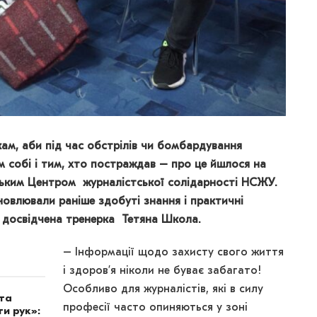
ам, аби під час обстрілів чи бомбардування
м собі і тим, хто постраждав – про це йшлося на
ізьким Центром журналістської солідарності НСЖУ.
овлювали раніше здобуті знання і практичні
 досвідчена тренерка Тетяна Школа.
– Інформації щодо захисту свого життя
і здоров’я ніколи не буває забагато!
Особливо для журналістів, які в силу
ота
професії часто опиняються у зоні
и рук»: