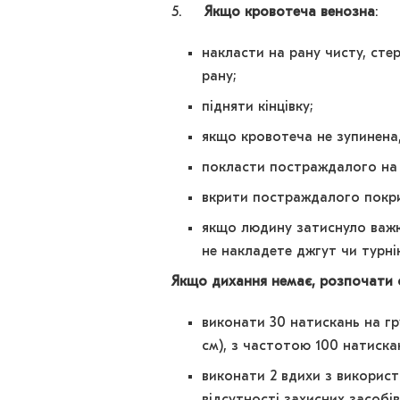
5.
Якщо кровотеча венозна
:
накласти на рану чисту, сте
рану;
підняти кінцівку;
якщо кровотеча не зупинена,
покласти постраждалого на с
вкрити постраждалого покр
якщо людину затиснуло важки
не накладете джгут чи турні
Якщо дихання немає, розпочати с
виконати 30 натискань на гр
см), з частотою 100 натискан
виконати 2 вдихи з викорис