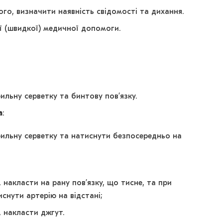
го, визначити наявність свідомості та дихання.
ї (швидкої) медичної допомоги.
ильну серветку та бинтову пов’язку.
а
:
рильну серветку та натиснути безпосередньо на
 накласти на рану пов’язку, що тисне, та при
снути артерію на відстані;
 накласти джгут.