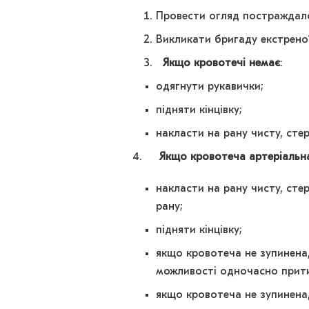
Провести огляд постраждало
Викликати бригаду екстрено
Якщо кровотечі немає
:
одягнути рукавички;
підняти кінцівку;
накласти на рану чисту, стер
4.
Якщо кровотеча артеріальн
накласти на рану чисту, сте
рану;
підняти кінцівку;
якщо кровотеча не зупинена,
можливості одночасно прити
якщо кровотеча не зупинена,