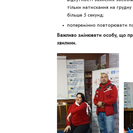
відсутності захисних засобі
тільки натискання на грудну
більше 5 секунд;
поперемінно повторювати по
Важливо змінювати особу, що про
хвилини.