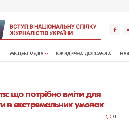
МIСЦЕВI МЕДIА
ЮРИДИЧНА ДОПОМОГА
НА
я: що потрібно вміти для
и в екстремальних умовах
0