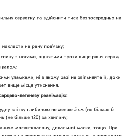
рильну серветку та здійснити тиск безпосередньо на
 накласти на рану пов’язку;
пину з ногами, піднятими трохи вище рівня серця;
ивалом;
ми уламками, ні в якому разі не звільняйте її, доки
кет вище місця утиснення.
ерцево-легеневу реанімацію:
удну клітку глибиною не менше 5 см (не більше 6
ь (не більше 120) за хвилину;
танням маски-клапану, дихальної маски, тощо. При