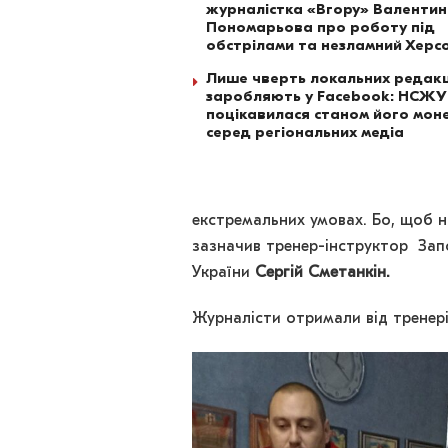
журналістка «Вгору» Валенти
Пономарьова про роботу під
обстрілами та незламний Херс
Лише чверть локальних редакц
заробляють у Facebook: НСЖУ
поцікавилася станом його моне
серед регіональних медіа
екстремальних умовах. Бо, щоб н
зазначив тренер-інструктор Запо
України
Сергій Сметанкін.
Журналісти отримали від тренері