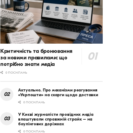
Критичність та бронювання
за новими правилами: що
потрібно знати медіа
0 ПОСИЛАНЬ
Актуально. Про механізми реагування
«Укрпошти» на скарги щодо доставки
0 ПОСИЛАНЬ
У Києві журналісти провідних медіа
влаштували справжній страйк – на
боулінгових доріжках
0 ПОСИЛАНЬ