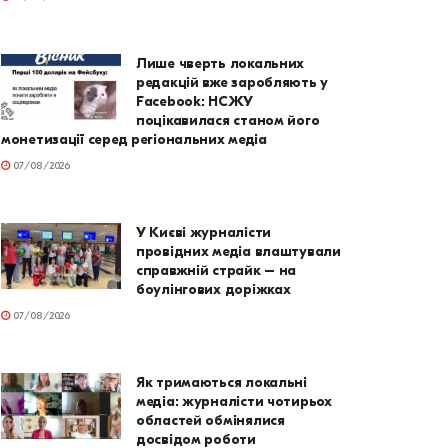
Лише чверть локальних
редакцій вже заробляють у
Facebook: НСЖУ
поцікавилася станом його
монетизації серед регіональних медіа
07/08/2026
У Києві журналісти
провідних медіа влаштували
справжній страйк – на
боулінгових доріжках
07/08/2026
Як тримаються локальні
медіа: журналісти чотирьох
областей обмінялися
досвідом роботи