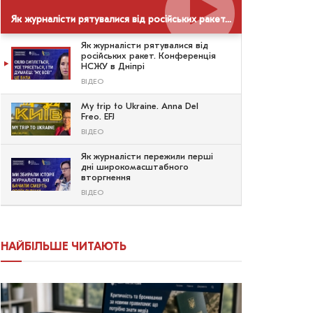
Як журналісти рятувалися від російських ракет. Конференція НСЖУ в Дніпрі
Як журналісти рятувалися від
російських ракет. Конференція
НСЖУ в Дніпрі
ВІДЕО
My trip to Ukraine. Anna Del
Freo. EFJ
ВІДЕО
Як журналісти пережили перші
дні широкомасштабного
вторгнення
ВІДЕО
НАЙБІЛЬШЕ ЧИТАЮТЬ